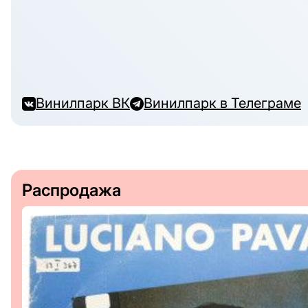
Винилпарк ВК
Винилпарк в Телеграме
Распродажа