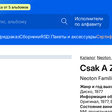
а от 5 альбомов
Исполнители
по алфавиту
редзаказ
Сборники
RSD
|
Пакеты и аксессуары
Серти
Каталог
/
Neoton 
Csak A Z
Neoton Famíl
Жанр и год вых
Диско, 1977
Информация об
Оригинал, 1977, 
Состояние вини
NM, проигрывал