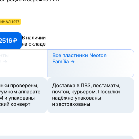
ИНАЛ 1977
В наличии
2516 ₽
на складе
анты
Все пластинки Neoton
а
→
Família →
инки проверены,
Доставка в ПВЗ, постаматы,
уумном аппарате
почтой, курьером. Посылки
M и упакованы
надёжно упакованы
ский конверт
и застрахованы