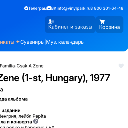
Телеграм
ВК
info@vinylpark.ru
8 800 301-64-48
Кабинет и заказы
Корзина
✦
фикаты
Сувениры
|
Муз. календарь
Familia
/
Csak A Zene
ene (1-st, Hungary), 1977
ia
ода альбома
 издании
Венгрия, лейбл Pepita
?
ла и конверта
ся редко и бережно / EX