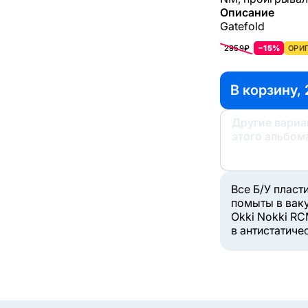
Описание
Gatefold
2959₽
−15%
ОРИГ
В корзину, 
Другие вари
этого альбом
Все Б/У пласт
помыты в вак
Okki Nokki RC
в антистатиче