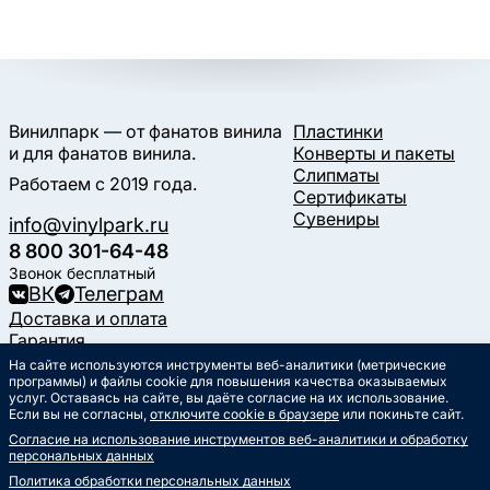
Винилпарк — от фанатов винила
Пластинки
и для фанатов винила.
Конверты и пакеты
Слипматы
Работаем с 2019 года.
Сертификаты
Сувениры
info@vinylpark.ru
8 800 301-64-48
Звонок бесплатный
ВК
Телеграм
Доставка и оплата
Гарантия
Контакты
На сайте используются инструменты веб-аналитики (метрические
программы) и файлы cookie для повышения качества оказываемых
Статьи
услуг. Оставаясь на сайте, вы даёте согласие на их использование.
Музыкальный календарь
Если вы не согласны,
отключите cookie в браузере
или покиньте сайт.
Документы
Согласие на использование инструментов веб-аналитики и обработку
Публичная оферта
персональных данных
Политика обработки
персональных данных
Политика обработки персональных данных