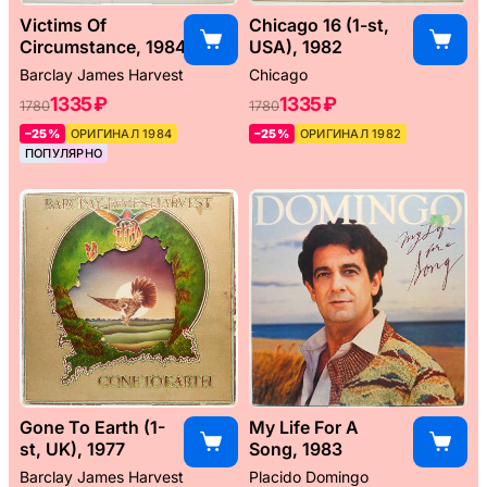
Victims Of
Chicago 16 (1-st,
Circumstance, 1984
USA), 1982
Barclay James Harvest
Chicago
1335 ₽
1335 ₽
1780
1780
–25%
ОРИГИНАЛ 1984
–25%
ОРИГИНАЛ 1982
ПОПУЛЯРНО
Gone To Earth (1-
My Life For A
st, UK), 1977
Song, 1983
Barclay James Harvest
Placido Domingo