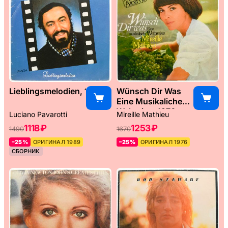
Lieblingsmelodien, 1989
Wünsch Dir Was
Eine Musikaliche
Weltreise, 1976
Luciano Pavarotti
Mireille Mathieu
1118 ₽
1253 ₽
1490
1670
–25%
ОРИГИНАЛ 1989
–25%
ОРИГИНАЛ 1976
СБОРНИК