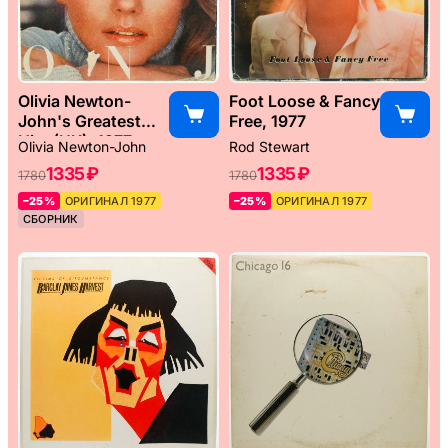
Olivia Newton-
Foot Loose & Fancy
John's Greatest
Free, 1977
Hits (UK), 1977
Olivia Newton-John
Rod Stewart
1335 ₽
1335 ₽
1780
1780
–25%
ОРИГИНАЛ 1977
–25%
ОРИГИНАЛ 1977
СБОРНИК