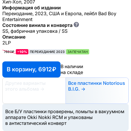
Хип-Хоп, 2007
Информация об издании
Переиздание, 2023, США и Европа, лейбл Bad Boy
Entertainment
?
Состояние винила и конверта
SS, фабричная упаковка / SS
Описание
2LP
7680₽
−10%
ПЕРЕИЗДАНИЕ 2023
ЗАПЕЧАТАН
В наличии
В корзину, 6912 ₽
на складе
Другие варианты
Все пластинки Notorious
этого альбома
→
B.I.G. →
Все Б/У пластинки проверены, помыты в вакуумном
аппарате Okki Nokki RCM и упакованы
в антистатический конверт