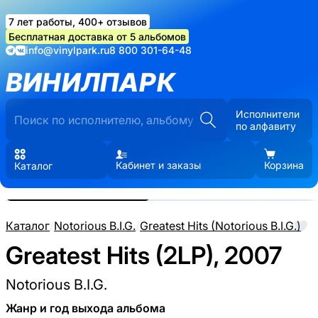
7 лет работы, 400+ отзывов
Бесплатная доставка от 5 альбомов
info@vinylpark.ru
8 800 301-64-48
ВИНИЛПАРК
Исполнители
по алфавиту
Кабинет и заказы
Корзина
Каталог
Реальные фото пластинки.
Нажмите, чтобы увеличить
Каталог
/
Notorious B.I.G.
/
Greatest Hits (Notorious B.I.G.)
Greatest Hits (2LP), 2007
Notorious B.I.G.
Жанр и год выхода альбома