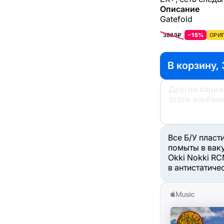
Описание
Gatefold
3889₽
−15%
ОРИГ
В корзину,
Другие вари
этого альбом
Все Б/У пласт
помыты в вак
Okki Nokki RC
в антистатиче