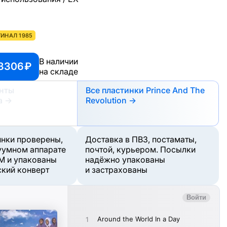
ИНАЛ 1985
В наличии
 3306 ₽
на складе
анты
Все пластинки Prince And The
а
→
Revolution →
инки проверены,
Доставка в ПВЗ, постаматы,
уумном аппарате
почтой, курьером. Посылки
M и упакованы
надёжно упакованы
ский конверт
и застрахованы