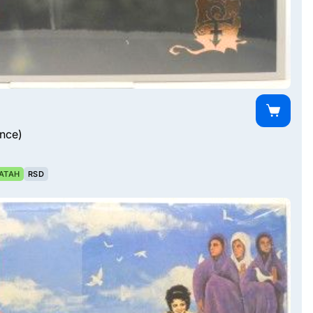
ince)
АТАН
RSD