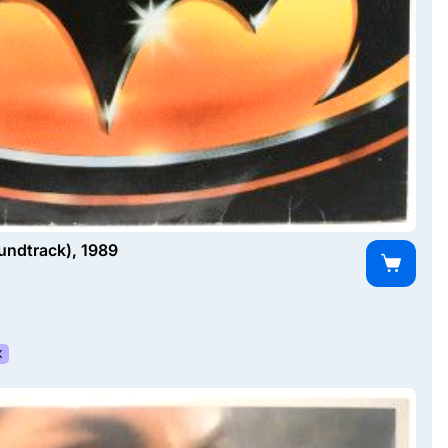
undtrack), 1989
К