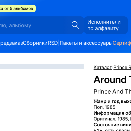
а от 5 альбомов
Исполнители
по алфавиту
редзаказ
Сборники
RSD
|
Пакеты и аксессуары
Серти
Каталог
/
Prince 
Around 
Prince And T
Жанр и год вых
Поп, 1985
Информация об
Оригинал, 1985, 
Состояние вини
EX+, есть следы