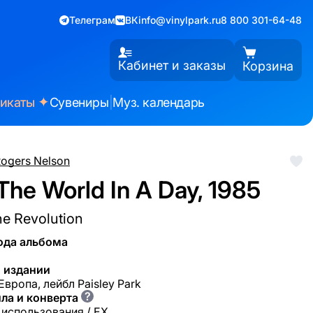
Телеграм
ВК
info@vinylpark.ru
8 800 301-64-48
Кабинет и заказы
Корзина
✦
фикаты
Сувениры
|
Муз. календарь
Rogers Nelson
The World In A Day, 1985
he Revolution
ода альбома
 издании
Европа, лейбл Paisley Park
?
ла и конверта
 использования / EX