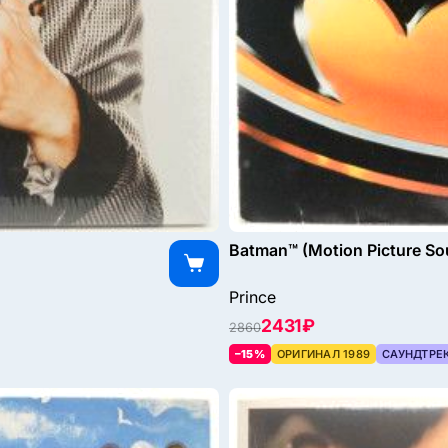
Batman™ (Motion Picture So
Prince
2431 ₽
2860
–15%
ОРИГИНАЛ 1989
САУНДТРЕ