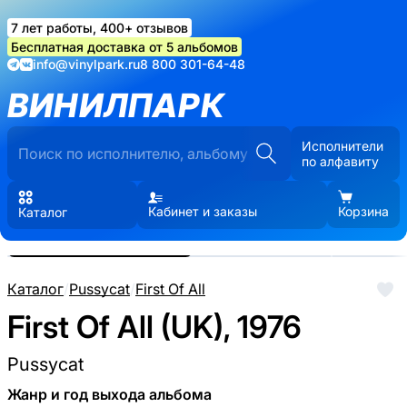
7 лет работы, 400+ отзывов
Бесплатная доставка от 5 альбомов
info@vinylpark.ru
8 800 301-64-48
ВИНИЛПАРК
Исполнители
по алфавиту
Кабинет и заказы
Корзина
Каталог
Реальные фото пластинки.
Нажмите, чтобы увеличить
Каталог
/
Pussycat
/
First Of All
First Of All (UK), 1976
Pussycat
Жанр и год выхода альбома