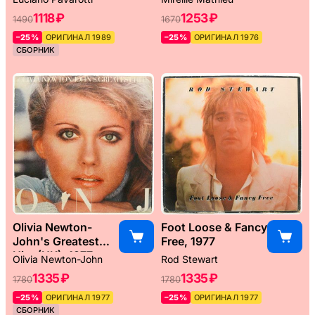
1118 ₽
1253 ₽
1490
1670
–25%
ОРИГИНАЛ 1989
–25%
ОРИГИНАЛ 1976
СБОРНИК
Olivia Newton-
Foot Loose & Fancy
John's Greatest
Free, 1977
Hits (UK), 1977
Olivia Newton-John
Rod Stewart
1335 ₽
1335 ₽
1780
1780
–25%
ОРИГИНАЛ 1977
–25%
ОРИГИНАЛ 1977
СБОРНИК