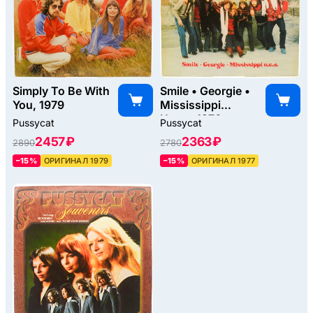
Simply To Be With
Smile • Georgie •
You, 1979
Mississippi
U.v.a., 1976
Pussycat
Pussycat
2457 ₽
2363 ₽
2890
2780
–15%
ОРИГИНАЛ 1979
–15%
ОРИГИНАЛ 1977