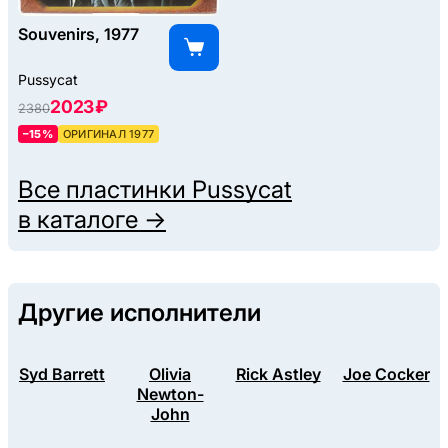
Souvenirs, 1977
Pussycat
2023 ₽
2380
–15%
ОРИГИНАЛ 1977
Все пластинки
Pussycat
в каталоге →
Другие исполнители
Syd Barrett
Olivia
Rick Astley
Joe Cocker
Newton-
John