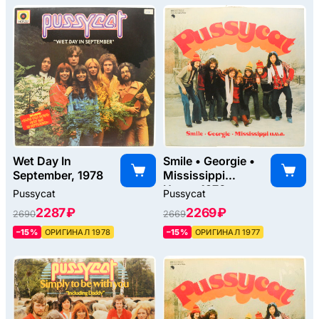
Wet Day In
Smile • Georgie •
September, 1978
Mississippi
U.v.a., 1976
Pussycat
Pussycat
2287 ₽
2269 ₽
2690
2669
–15%
ОРИГИНАЛ 1978
–15%
ОРИГИНАЛ 1977