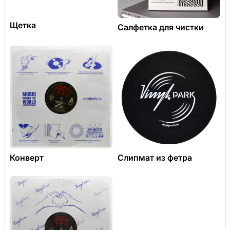
Щетка
Салфетка для чистки
Конверт
Слипмат из фетра