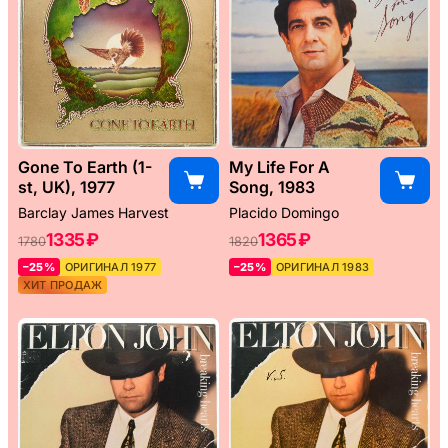
Gone To Earth (1-
My Life For A
st, UK), 1977
Song, 1983
Barclay James Harvest
Placido Domingo
1335 ₽
1365 ₽
1780
1820
–25%
ОРИГИНАЛ 1977
–25%
ОРИГИНАЛ 1983
ХИТ ПРОДАЖ