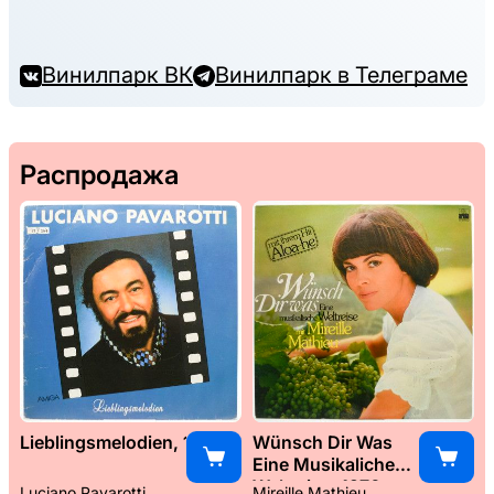
Винилпарк ВК
Винилпарк в Телеграме
Распродажа
Lieblingsmelodien, 1989
Wünsch Dir Was
Eine Musikaliche
Weltreise, 1976
Luciano Pavarotti
Mireille Mathieu