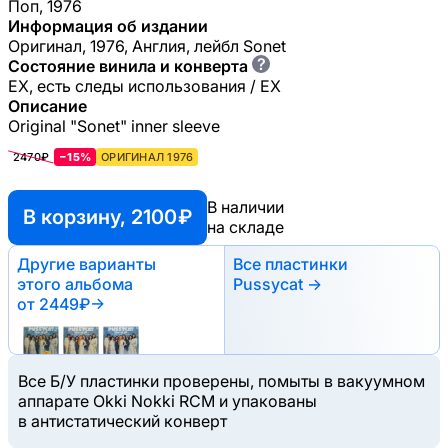
Поп, 1976
Информация об издании
Оригинал, 1976, Англия, лейбл Sonet
?
Состояние винила и конверта
EX, есть следы использования / EX
Описание
Original "Sonet" inner sleeve
2470₽
−15%
ОРИГИНАЛ 1976
В наличии
В корзину, 2100 ₽
на складе
Другие варианты
Все пластинки
этого альбома
Pussycat →
от 2449₽
→
Все Б/У пластинки проверены, помыты в вакуумном
аппарате Okki Nokki RCM и упакованы
в антистатический конверт