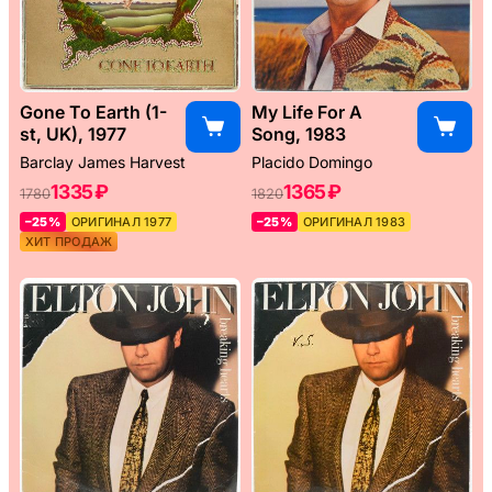
Gone To Earth (1-
My Life For A
st, UK), 1977
Song, 1983
Barclay James Harvest
Placido Domingo
1335 ₽
1365 ₽
1780
1820
–25%
ОРИГИНАЛ 1977
–25%
ОРИГИНАЛ 1983
ХИТ ПРОДАЖ