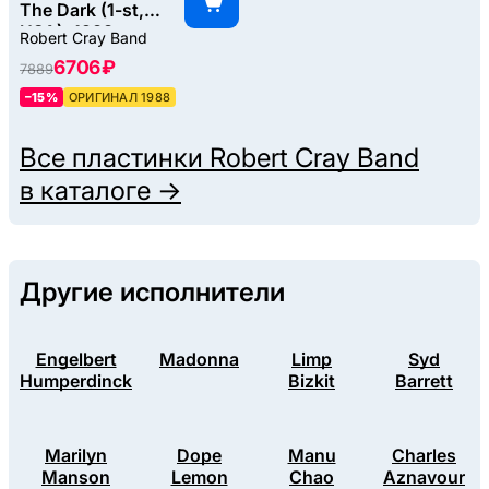
The Dark (1-st,
USA), 1988
Robert Cray Band
6706 ₽
7889
–15%
ОРИГИНАЛ 1988
Все пластинки
Robert Cray Band
в каталоге →
Другие исполнители
Engelbert
Madonna
Limp
Syd
Humperdinck
Bizkit
Barrett
Marilyn
Dope
Manu
Charles
Manson
Lemon
Chao
Aznavour