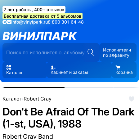
7 лет работы, 400+ отзывов
Бесплатная доставка от 5 альбомов
info@vinylpark.ru
8 800 301-64-48
ВИНИЛПАРК
Исполнители
по алфавиту
Кабинет и заказы
Корзина
Каталог
Реальные фото пластинки.
Нажмите, чтобы увеличить
Каталог
/
Robert Cray
Don't Be Afraid Of The Dark
(1-st, USA), 1988
Robert Cray Band