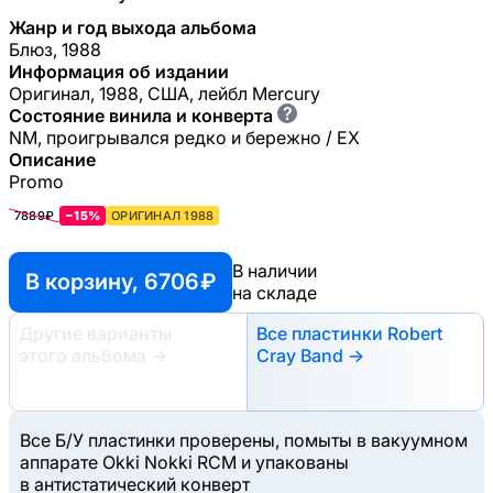
Жанр и год выхода альбома
Блюз, 1988
Информация об издании
Оригинал, 1988, США, лейбл Mercury
?
Состояние винила и конверта
NM, проигрывался редко и бережно / EX
Описание
Promo
7889₽
−15%
ОРИГИНАЛ 1988
В наличии
В корзину, 6706 ₽
на складе
Другие варианты
Все пластинки Robert
этого альбома
→
Cray Band →
Все Б/У пластинки проверены, помыты в вакуумном
аппарате Okki Nokki RCM и упакованы
в антистатический конверт