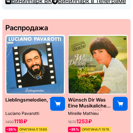
Винилпарк ВК
Винилпарк в Телеграме
Распродажа
Lieblingsmelodien, 1989
Wünsch Dir Was
Eine Musikaliche
Weltreise, 1976
Luciano Pavarotti
Mireille Mathieu
1118 ₽
1253 ₽
1490
1670
–25%
ОРИГИНАЛ 1989
–25%
ОРИГИНАЛ 1976