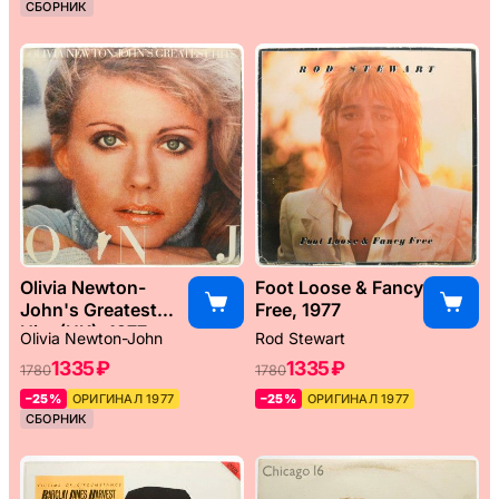
СБОРНИК
Olivia Newton-
Foot Loose & Fancy
John's Greatest
Free, 1977
Hits (UK), 1977
Olivia Newton-John
Rod Stewart
1335 ₽
1335 ₽
1780
1780
–25%
ОРИГИНАЛ 1977
–25%
ОРИГИНАЛ 1977
СБОРНИК