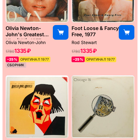
Olivia Newton-
Foot Loose & Fancy
John's Greatest
Free, 1977
Hits (UK), 1977
Olivia Newton-John
Rod Stewart
1335 ₽
1335 ₽
1780
1780
–25%
ОРИГИНАЛ 1977
–25%
ОРИГИНАЛ 1977
СБОРНИК