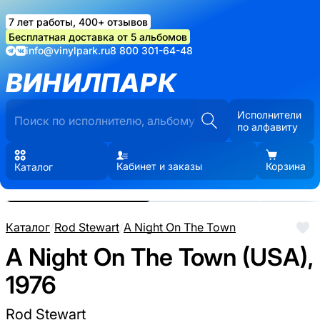
7 лет работы, 400+ отзывов
Бесплатная доставка от 5 альбомов
info@vinylpark.ru
8 800 301-64-48
ВИНИЛПАРК
Исполнители
по алфавиту
Кабинет и заказы
Корзина
Каталог
Реальные фото пластинки.
Нажмите, чтобы увеличить
Каталог
/
Rod Stewart
/
A Night On The Town
A Night On The Town (USA),
1976
Rod Stewart