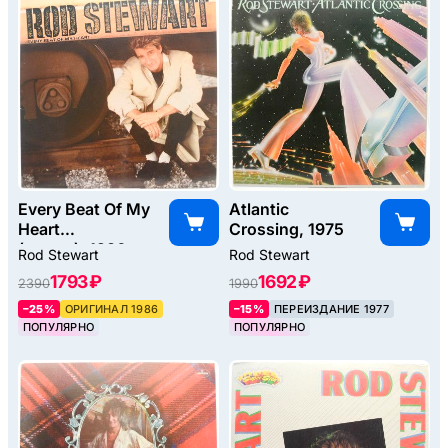
Every Beat Of My
Atlantic
Heart
Crossing, 1975
(poster), 1986
Rod Stewart
Rod Stewart
1793 ₽
1692 ₽
2390
1990
–25%
ОРИГИНАЛ 1986
–15%
ПЕРЕИЗДАНИЕ 1977
ПОПУЛЯРНО
ПОПУЛЯРНО