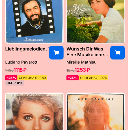
Lieblingsmelodien, 1989
Wünsch Dir Was
Eine Musikaliche
Weltreise, 1976
Luciano Pavarotti
Mireille Mathieu
1118 ₽
1253 ₽
1490
1670
–25%
ОРИГИНАЛ 1989
–25%
ОРИГИНАЛ 1976
СБОРНИК