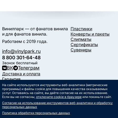
Винилпарк — от фанатов винила
Пластинки
и для фанатов винила.
Конверты и пакеты
Слипматы
Работаем с 2019 года.
Сертификаты
Сувениры
info@vinylpark.ru
8 800 301-64-48
Звонок бесплатный
ВК
Телеграм
Доставка и оплата
Гарантия
Контакты
На сайте используются инструменты веб-аналитики (метрические
программы) и файлы cookie для повышения качества оказываемых
Статьи
услуг. Оставаясь на сайте, вы даёте согласие на их использование.
Музыкальный календарь
Если вы не согласны,
отключите cookie в браузере
или покиньте сайт.
Документы
Согласие на использование инструментов веб-аналитики и обработку
Публичная оферта
персональных данных
Политика обработки
персональных данных
Политика обработки персональных данных
Согласие на обработку
персональных данных