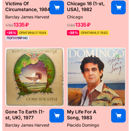
Victims Of
Chicago 16 (1-st,
Circumstance, 1984
USA), 1982
Barclay James Harvest
Chicago
1335 ₽
1335 ₽
1780
1780
–25%
ОРИГИНАЛ 1984
–25%
ОРИГИНАЛ 1982
ПОПУЛЯРНО
Gone To Earth (1-
My Life For A
st, UK), 1977
Song, 1983
Barclay James Harvest
Placido Domingo