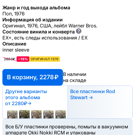
Жанр и год выхода альбома
Поп, 1976
Информация об издании
Оригинал, 1976, США, лейбл Warner Bros.
?
Состояние винила и конверта
EX+, есть следы использования / EX
Описание
inner sleeve
2680₽
−15%
ОРИГИНАЛ 1976
В наличии
В корзину, 2278 ₽
на складе
Другие варианты
Все пластинки Rod
этого альбома
Stewart →
от 2280₽
→
Все Б/У пластинки проверены, помыты в вакуумном
аппарате Okki Nokki RCM и упакованы