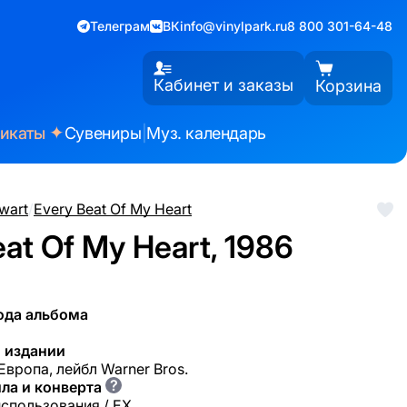
Телеграм
ВК
info@vinylpark.ru
8 800 301-64-48
Кабинет и заказы
Корзина
✦
фикаты
Сувениры
|
Муз. календарь
wart
/
Every Beat Of My Heart
eat Of My Heart, 1986
ода альбома
 издании
Европа, лейбл Warner Bros.
?
ла и конверта
использования / EX