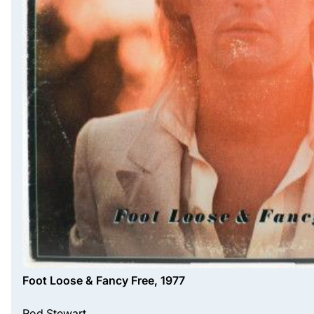
Foot Loose & Fancy Free, 1977
Rod Stewart