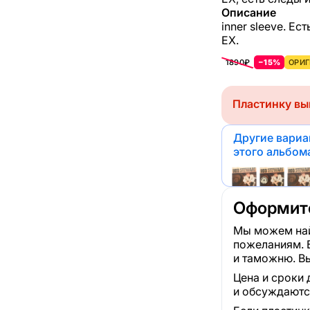
Описание
inner sleeve. Е
ЕХ.
1890₽
−15%
ОРИГ
Пластинку вы
Другие вари
этого альбом
Оформите
Мы можем най
пожеланиям. 
и таможню. Вы
Цена и сроки 
и обсуждаютс