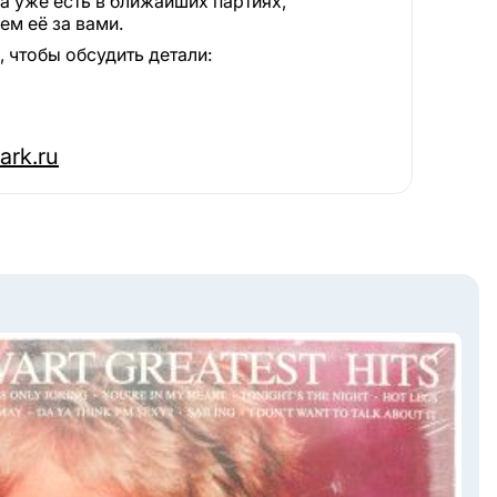
а уже есть в ближайших партиях,
м её за вами.
 чтобы обсудить детали:
ark.ru