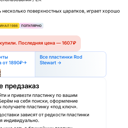
сть несколько поверхностных царапков, играет хорошо
ИНАЛ 1986
ПОПУЛЯРНО
купили. Последняя цена — 1607 ₽
анты
Все пластинки Rod
а
от 1890₽
→
Stewart →
 предзаказ
ти и привезти пластинку по вашим
Берём на себя поиски, оформление
 получаете пластинку «под ключ».
доставки зависят от редкости пластинки
я индивидуально.