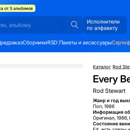
а от 5 альбомов
Исполнители
по алфавиту
редзаказ
Сборники
RSD
|
Пакеты и аксессуары
Серти
Каталог
/
Rod Ste
Every B
Rod Stewart
Жанр и год вых
Поп, 1986
Информация об
Оригинал, 1986, 
Состояние вини
EX, есть следы 