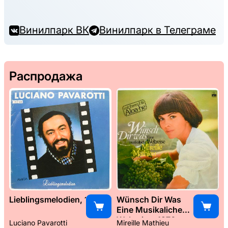
Винилпарк ВК
Винилпарк в Телеграме
Распродажа
Lieblingsmelodien, 1989
Wünsch Dir Was
Eine Musikaliche
Weltreise, 1976
Luciano Pavarotti
Mireille Mathieu