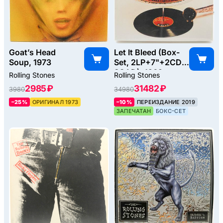
Goat’s Head
Let It Bleed (Box-
Soup, 1973
Set, 2LP+7"+2CD-
SCAD), 1969
Rolling Stones
Rolling Stones
2985 ₽
31482 ₽
3980
34980
–25%
ОРИГИНАЛ 1973
–10%
ПЕРЕИЗДАНИЕ 2019
ЗАПЕЧАТАН
БОКС-СЕТ