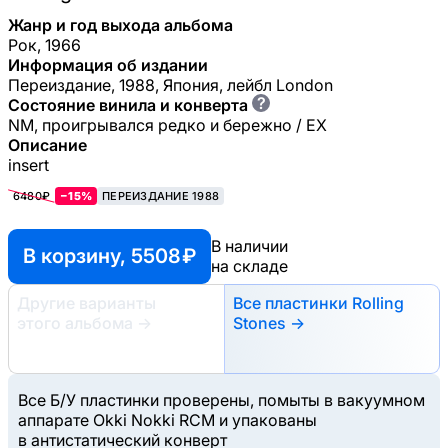
Жанр и год выхода альбома
Рок, 1966
Информация об издании
Переиздание, 1988, Япония, лейбл London
?
Состояние винила и конверта
NM, проигрывался редко и бережно / EX
Описание
insert
6480₽
−15%
ПЕРЕИЗДАНИЕ 1988
В наличии
В корзину, 5508 ₽
на складе
Другие варианты
Все пластинки Rolling
этого альбома
→
Stones →
Все Б/У пластинки проверены, помыты в вакуумном
аппарате Okki Nokki RCM и упакованы
в антистатический конверт