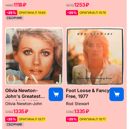
1118 ₽
1253 ₽
1490
1670
–25%
ОРИГИНАЛ 1989
–25%
ОРИГИНАЛ 1976
СБОРНИК
Olivia Newton-
Foot Loose & Fancy
John's Greatest
Free, 1977
Hits (UK), 1977
Olivia Newton-John
Rod Stewart
1335 ₽
1335 ₽
1780
1780
–25%
ОРИГИНАЛ 1977
–25%
ОРИГИНАЛ 1977
СБОРНИК