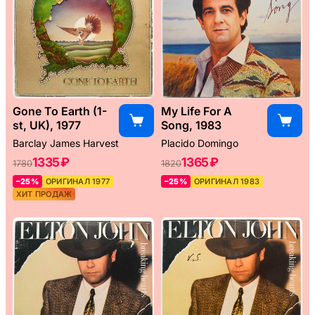
Gone To Earth (1-
My Life For A
st, UK), 1977
Song, 1983
Barclay James Harvest
Placido Domingo
1335 ₽
1365 ₽
1780
1820
–25%
ОРИГИНАЛ 1977
–25%
ОРИГИНАЛ 1983
ХИТ ПРОДАЖ