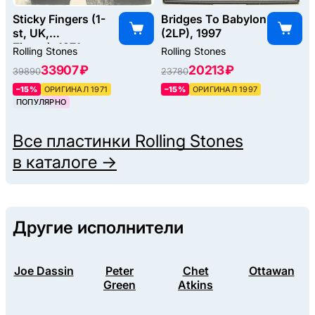
Sticky Fingers (1-
Bridges To Babylon
st, UK,
(2LP), 1997
Zipper), 1971
Rolling Stones
Rolling Stones
33907 ₽
20213 ₽
39890
23780
–15%
ОРИГИНАЛ 1971
–15%
ОРИГИНАЛ 1997
ПОПУЛЯРНО
Все пластинки
Rolling Stones
в каталоге →
Другие исполнители
Joe Dassin
Peter
Chet
Ottawan
Green
Atkins