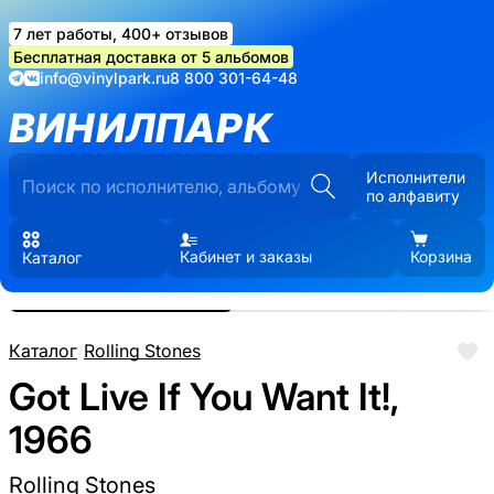
7 лет работы, 400+ отзывов
Бесплатная доставка от 5 альбомов
info@vinylpark.ru
8 800 301-64-48
ВИНИЛПАРК
Исполнители
по алфавиту
Кабинет и заказы
Корзина
Каталог
Реальные фото пластинки.
Нажмите, чтобы увеличить
Каталог
/
Rolling Stones
Got Live If You Want It!,
1966
Rolling Stones