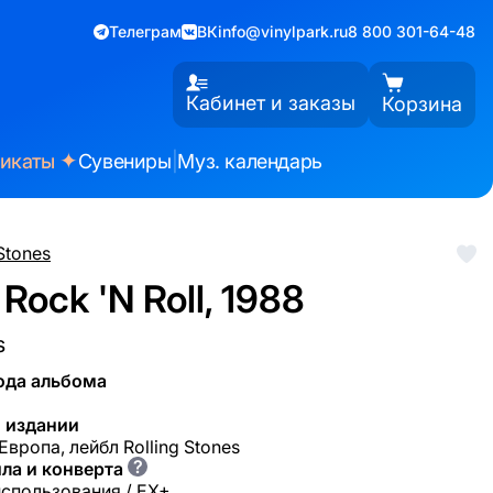
Телеграм
ВК
info@vinylpark.ru
8 800 301-64-48
Кабинет и заказы
Корзина
✦
фикаты
Сувениры
|
Муз. календарь
 Stones
y Rock 'N Roll, 1988
s
ода альбома
 издании
Европа, лейбл Rolling Stones
?
ла и конверта
использования / EX+