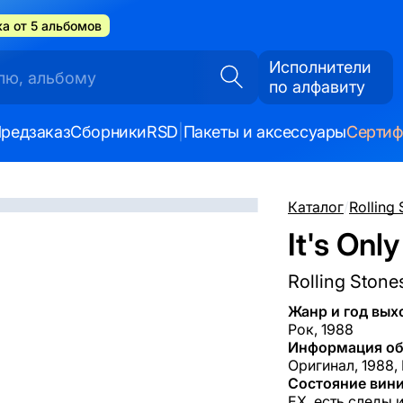
а от 5 альбомов
Исполнители
по алфавиту
редзаказ
Сборники
RSD
|
Пакеты и аксессуары
Серти
Каталог
/
Rolling
It's Onl
Rolling Stone
Жанр и год вых
Рок, 1988
Информация об
Оригинал, 1988, 
Состояние вини
EX, есть следы 