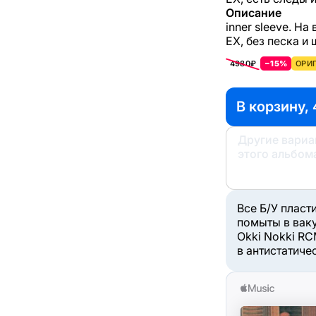
Описание
inner sleeve. Н
ЕХ, без песка и
4980₽
−15%
ОРИГ
В корзину, 
Другие вари
этого альбом
Все Б/У пласт
помыты в вак
Okki Nokki RC
в антистатиче