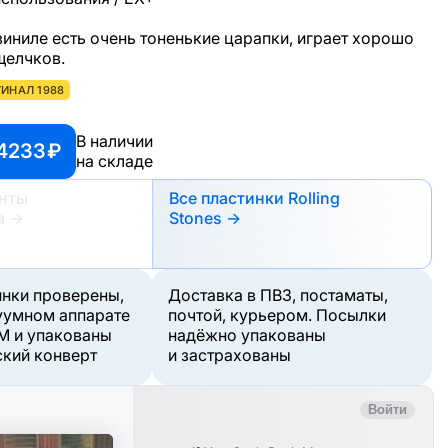
а виниле есть очень тоненькие царапки, играет хорошо
 щелчков.
ИНАЛ 1988
В наличии
4233 ₽
на складе
анты
Все пластинки Rolling
а
→
Stones →
инки проверены,
Доставка в ПВЗ, постаматы,
уумном аппарате
почтой, курьером. Посылки
M и упакованы
надёжно упакованы
ский конверт
и застрахованы