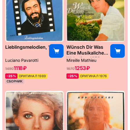
Lieblingsmelodien, 1989
Wünsch Dir Was
Eine Musikaliche
Weltreise, 1976
Luciano Pavarotti
Mireille Mathieu
1118 ₽
1253 ₽
1490
1670
–25%
ОРИГИНАЛ 1989
–25%
ОРИГИНАЛ 1976
СБОРНИК