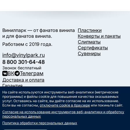
Винилпарк — от фанатов винила
Пластинки
и для фанатов винила.
Конверты и пакеты
Слипматы
Работаем с 2019 года.
Сертификаты
Сувениры
info@vinylpark.ru
8 800 301-64-48
Звонок бесплатный
ВК
Телеграм
Доставка и оплата
Гарантия
Контакты
На сайте используются инструменты веб-аналитики (метрические
Статьи
программы) и файлы cookie для повышения качества оказываемых
услуг. Оставаясь на сайте, вы даёте согласие на их использование.
Музыкальный календарь
Если вы не согласны,
отключите cookie в браузере
или покиньте сайт.
Документы
Согласие на использование инструментов веб-аналитики и обработку
Публичная оферта
персональных данных
Политика обработки
персональных данных
Политика обработки персональных данных
Согласие на обработку
персональных данных