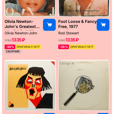
Olivia Newton-
Foot Loose & Fancy
John's Greatest
Free, 1977
Hits (UK), 1977
Olivia Newton-John
Rod Stewart
1335 ₽
1335 ₽
1780
1780
–25%
ОРИГИНАЛ 1977
–25%
ОРИГИНАЛ 1977
СБОРНИК