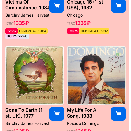
Victims Of
Chicago 16 (1-st,
Circumstance, 1984
USA), 1982
Barclay James Harvest
Chicago
1335 ₽
1335 ₽
1780
1780
–25%
ОРИГИНАЛ 1984
–25%
ОРИГИНАЛ 1982
ПОПУЛЯРНО
Gone To Earth (1-
My Life For A
st, UK), 1977
Song, 1983
Barclay James Harvest
Placido Domingo