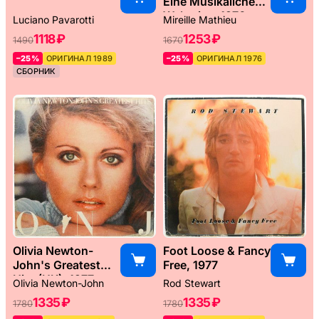
Eine Musikaliche
Weltreise, 1976
Luciano Pavarotti
Mireille Mathieu
1118 ₽
1253 ₽
1490
1670
–25%
ОРИГИНАЛ 1989
–25%
ОРИГИНАЛ 1976
СБОРНИК
Olivia Newton-
Foot Loose & Fancy
John's Greatest
Free, 1977
Hits (UK), 1977
Olivia Newton-John
Rod Stewart
1335 ₽
1335 ₽
1780
1780