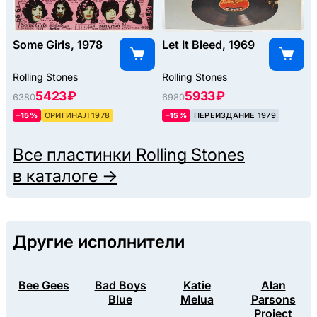
Some Girls, 1978
Let It Bleed, 1969
Rolling Stones
Rolling Stones
5423 ₽
5933 ₽
6380
6980
–15%
ОРИГИНАЛ 1978
–15%
ПЕРЕИЗДАНИЕ 1979
Все пластинки
Rolling Stones
в каталоге →
Другие исполнители
Bee Gees
Bad Boys
Katie
Alan
Blue
Melua
Parsons
Project