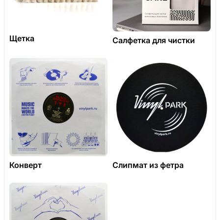
Щетка
Салфетка для чистки
Конверт
Слипмат из фетра