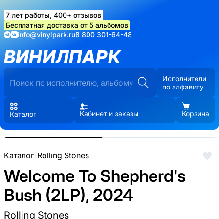
7 лет работы, 400+ отзывов
Бесплатная доставка от 5 альбомов
info@vinylpark.ru
8 800 301-64-48
ВИНИЛПАРК
Исполнители
по алфавиту
Кабинет и заказы
Корзина
Каталог
Реальные фото пластинки.
Нажмите, чтобы увеличить
Каталог
/
Rolling Stones
Welcome To Shepherd's
Bush (2LP), 2024
Rolling Stones