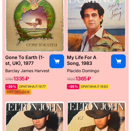
Gone To Earth (1-
My Life For A
st, UK), 1977
Song, 1983
Barclay James Harvest
Placido Domingo
1335 ₽
1365 ₽
1780
1820
–25%
ОРИГИНАЛ 1977
–25%
ОРИГИНАЛ 1983
ХИТ ПРОДАЖ