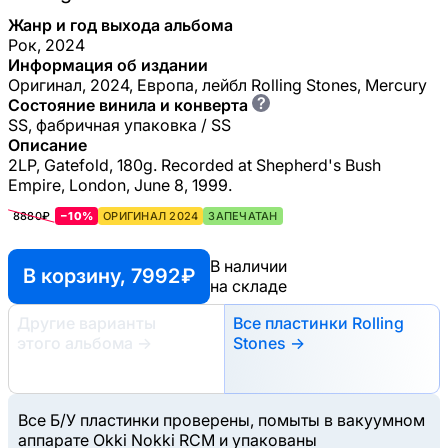
Жанр и год выхода альбома
Рок, 2024
Информация об издании
Оригинал, 2024, Европа, лейбл Rolling Stones, Mercury
?
Состояние винила и конверта
SS, фабричная упаковка / SS
Описание
2LP, Gatefold, 180g. Recorded at Shepherd's Bush
Empire, London, June 8, 1999.
8880₽
−10%
ОРИГИНАЛ 2024
ЗАПЕЧАТАН
В наличии
В корзину, 7992 ₽
на складе
Другие варианты
Все пластинки Rolling
этого альбома
→
Stones →
Все Б/У пластинки проверены, помыты в вакуумном
аппарате Okki Nokki RCM и упакованы