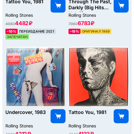
Tattoo You, 1981
Through The Past,
Darkly (Big Hits
Vol. 2)
Rolling Stones
Rolling Stones
(Octagonal), 1969
4482 ₽
6783 ₽
4980
7980
–10%
ПЕРЕИЗДАНИЕ 2021
–15%
ОРИГИНАЛ 1969
ЗАПЕЧАТАН
Undercover, 1983
Tattoo You, 1981
Rolling Stones
Rolling Stones
4212 ₽
4122 ₽