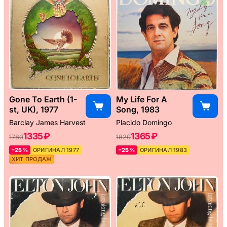
Gone To Earth (1-
My Life For A
st, UK), 1977
Song, 1983
Barclay James Harvest
Placido Domingo
1335 ₽
1365 ₽
1780
1820
–25%
ОРИГИНАЛ 1977
–25%
ОРИГИНАЛ 1983
ХИТ ПРОДАЖ