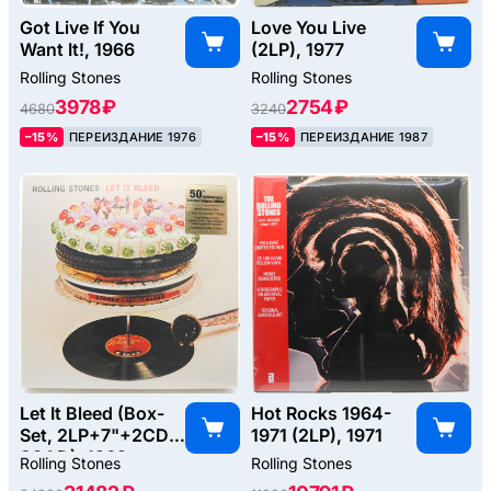
Got Live If You
Love You Live
Want It!, 1966
(2LP), 1977
Rolling Stones
Rolling Stones
3978 ₽
2754 ₽
4680
3240
–15%
ПЕРЕИЗДАНИЕ 1976
–15%
ПЕРЕИЗДАНИЕ 1987
Let It Bleed (Box-
Hot Rocks 1964-
Set, 2LP+7"+2CD-
1971 (2LP), 1971
SCAD), 1969
Rolling Stones
Rolling Stones