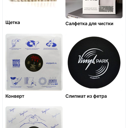
Щетка
Салфетка для чистки
Конверт
Слипмат из фетра