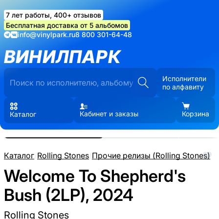
7 лет работы, 400+ отзывов
Бесплатная доставка от 5 альбомов
info@vinylpark.ru
8 800 301-64-48
ВИНИЛПАРК
Исполнители
по алфавиту
Кабинет и заказы
Корзина
Каталог
Реальные фото пластинки.
Нажмите, чтобы увеличить
Каталог
/
Rolling Stones
/
Прочие релизы (Rolling Stones)
Welcome To Shepherd's
Bush (2LP), 2024
Rolling Stones