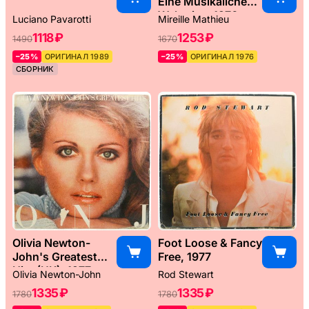
Eine Musikaliche
Weltreise, 1976
Luciano Pavarotti
Mireille Mathieu
1118 ₽
1253 ₽
1490
1670
–25%
ОРИГИНАЛ 1989
–25%
ОРИГИНАЛ 1976
СБОРНИК
Olivia Newton-
Foot Loose & Fancy
John's Greatest
Free, 1977
Hits (UK), 1977
Olivia Newton-John
Rod Stewart
1335 ₽
1335 ₽
1780
1780