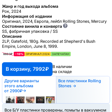
Жанр и год выхода альбома
Рок, 2024
Информация об издании
Оригинал, 2024, Европа, лейбл Rolling Stones, Mercury
?
Состояние винила и конверта
SS, фабричная упаковка / SS
Описание
2LP, Gatefold, 180g. Recorded at Shepherd's Bush
Empire, London, June 8, 1999.
8880₽
−10%
ОРИГИНАЛ 2024
ЗАПЕЧАТАН
В наличии
В корзину, 7992 ₽
на складе
Другие варианты
Все пластинки Rolling
этого альбома
Stones →
от 2990₽
→
Все Б/У пластинки проверены, помыты в вакуумном