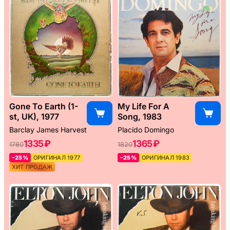
Gone To Earth (1-
My Life For A
st, UK), 1977
Song, 1983
Barclay James Harvest
Placido Domingo
1335 ₽
1365 ₽
1780
1820
–25%
ОРИГИНАЛ 1977
–25%
ОРИГИНАЛ 1983
ХИТ ПРОДАЖ