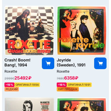
Crash! Boom!
Joyride
Bang!, 1994
(Sweden), 1991
Roxette
Roxette
25492 ₽
6358 ₽
29990
7480
–15%
ОРИГИНАЛ 1994
–15%
ОРИГИНАЛ 1991
РЕДКИЙ
ХИТ ПРОДАЖ