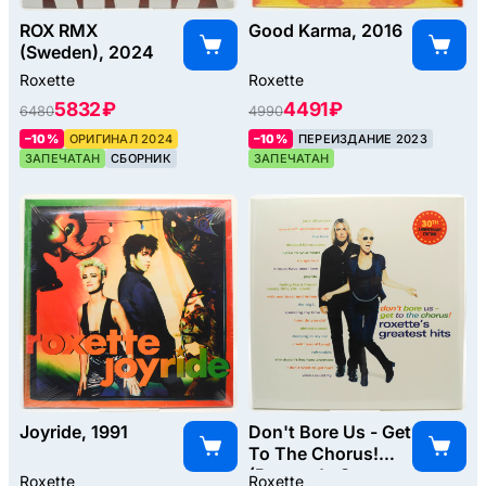
ROX RMX
Good Karma, 2016
(Sweden), 2024
Roxette
Roxette
5832 ₽
4491 ₽
6480
4990
–10%
ОРИГИНАЛ 2024
–10%
ПЕРЕИЗДАНИЕ 2023
ЗАПЕЧАТАН
СБОРНИК
ЗАПЕЧАТАН
Joyride, 1991
Don't Bore Us - Get
To The Chorus!
(Roxette's Greatest
Roxette
Roxette