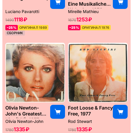
Eine Musikaliche
Weltreise, 1976
Luciano Pavarotti
Mireille Mathieu
1118 ₽
1253 ₽
1490
1670
–25%
ОРИГИНАЛ 1989
–25%
ОРИГИНАЛ 1976
СБОРНИК
Olivia Newton-
Foot Loose & Fancy
John's Greatest
Free, 1977
Hits (UK), 1977
Olivia Newton-John
Rod Stewart
1335 ₽
1335 ₽
1780
1780