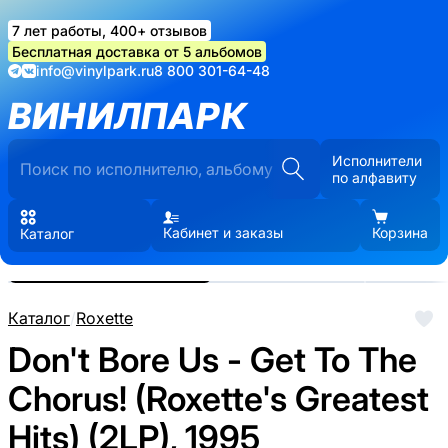
7 лет работы, 400+ отзывов
Бесплатная доставка от 5 альбомов
info@vinylpark.ru
8 800 301-64-48
ВИНИЛПАРК
Исполнители
по алфавиту
Кабинет и заказы
Корзина
Каталог
Реальные фото пластинки.
Нажмите, чтобы увеличить
Каталог
/
Roxette
Don't Bore Us - Get To The
Chorus! (Roxette's Greatest
Hits) (2LP), 1995