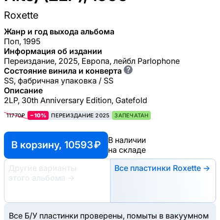
Roxette
Жанр и год выхода альбома
Поп, 1995
Информация об издании
Переиздание, 2025, Европа, лейбл Parlophone
?
Состояние винила и конверта
SS, фабричная упаковка / SS
Описание
2LP, 30th Anniversary Edition, Gatefold
11770₽
−10%
ПЕРЕИЗДАНИЕ 2025
ЗАПЕЧАТАН
В наличии
В корзину, 10593 ₽
на складе
Другие варианты
Все пластинки Roxette →
этого альбома
→
Все Б/У пластинки проверены, помыты в вакуумном