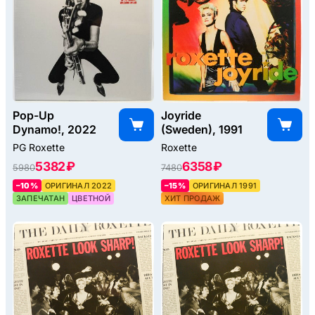
Pop-Up
Joyride
Dynamo!, 2022
(Sweden), 1991
PG Roxette
Roxette
5382 ₽
6358 ₽
5980
7480
–10%
ОРИГИНАЛ 2022
–15%
ОРИГИНАЛ 1991
ЗАПЕЧАТАН
ЦВЕТНОЙ
ХИТ ПРОДАЖ