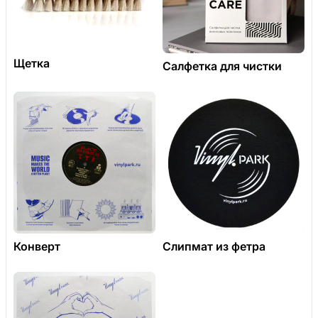
Щетка
Салфетка для чистки
Конверт
Слипмат из фетра