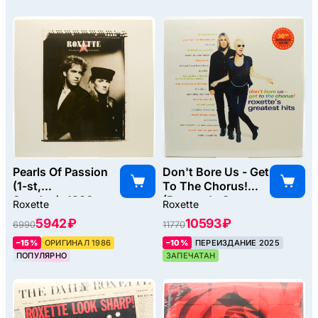
Pearls Of Passion
Don't Bore Us - Get
(1-st,
To The Chorus!
Sweden), 1986
(Roxette's Greatest
Roxette
Roxette
Hits) (2LP), 1995
5942 ₽
10593 ₽
6990
11770
–15%
ОРИГИНАЛ 1986
–10%
ПЕРЕИЗДАНИЕ 2025
ПОПУЛЯРНО
ЗАПЕЧАТАН