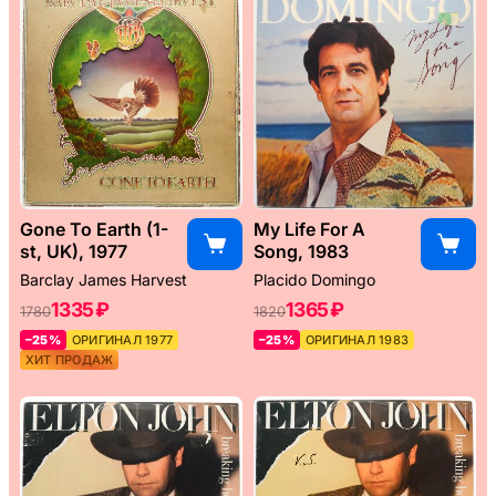
Gone To Earth (1-
My Life For A
st, UK), 1977
Song, 1983
Barclay James Harvest
Placido Domingo
1335 ₽
1365 ₽
1780
1820
–25%
ОРИГИНАЛ 1977
–25%
ОРИГИНАЛ 1983
ХИТ ПРОДАЖ