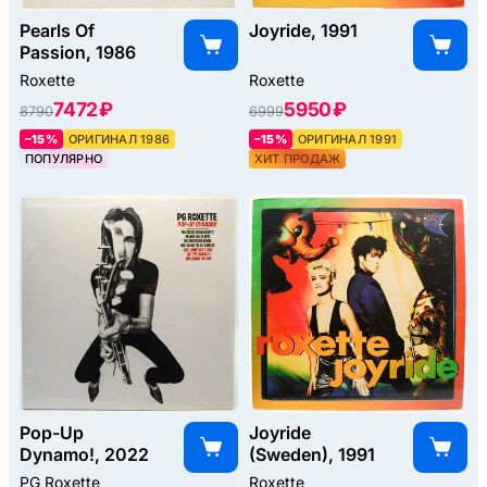
Pearls Of
Joyride, 1991
Passion, 1986
Roxette
Roxette
7472 ₽
5950 ₽
8790
6999
–15%
ОРИГИНАЛ 1986
–15%
ОРИГИНАЛ 1991
ПОПУЛЯРНО
ХИТ ПРОДАЖ
Pop-Up
Joyride
Dynamo!, 2022
(Sweden), 1991
PG Roxette
Roxette