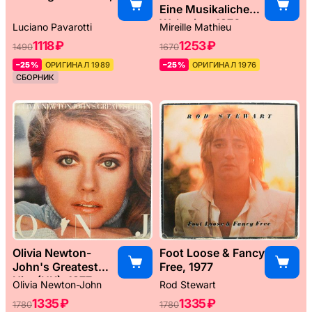
Eine Musikaliche
Weltreise, 1976
Luciano Pavarotti
Mireille Mathieu
1118 ₽
1253 ₽
1490
1670
–25%
ОРИГИНАЛ 1989
–25%
ОРИГИНАЛ 1976
СБОРНИК
Olivia Newton-
Foot Loose & Fancy
John's Greatest
Free, 1977
Hits (UK), 1977
Olivia Newton-John
Rod Stewart
1335 ₽
1335 ₽
1780
1780