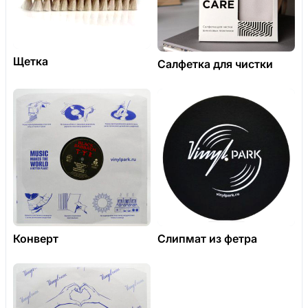
Щетка
Салфетка для чистки
Конверт
Слипмат из фетра