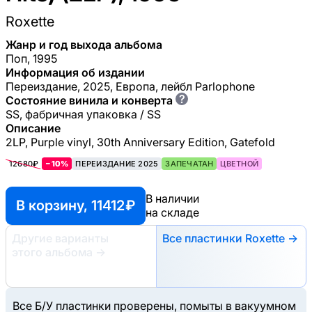
Roxette
Жанр и год выхода альбома
Поп, 1995
Информация об издании
Переиздание, 2025, Европа, лейбл Parlophone
?
Состояние винила и конверта
SS, фабричная упаковка / SS
Описание
2LP, Purple vinyl, 30th Anniversary Edition, Gatefold
12680₽
−10%
ПЕРЕИЗДАНИЕ 2025
ЗАПЕЧАТАН
ЦВЕТНОЙ
В наличии
В корзину, 11412 ₽
на складе
Другие варианты
Все пластинки Roxette →
этого альбома
→
Все Б/У пластинки проверены, помыты в вакуумном