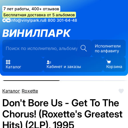
7 лет работы, 400+ отзывов
Бесплатная доставка от 5 альбомов
info@vinylpark.ru
8 800 301-64-48
ВИНИЛПАРК
Исполнители
по алфавиту
Кабинет и заказы
Корзина
Каталог
Реальные фото пластинки.
Нажмите, чтобы увеличить
Каталог
/
Roxette
Don't Bore Us - Get To The
Chorus! (Roxette's Greatest
Hits) (2LP), 1995