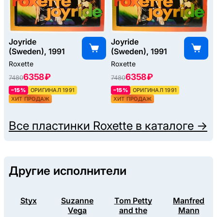
Joyride
Joyride
(Sweden), 1991
(Sweden), 1991
Roxette
Roxette
6358 ₽
6358 ₽
7480
7480
–15%
ОРИГИНАЛ 1991
–15%
ОРИГИНАЛ 1991
ХИТ ПРОДАЖ
ХИТ ПРОДАЖ
Все пластинки
Roxette
в каталоге →
Другие исполнители
Styx
Suzanne
Tom Petty
Manfred
Vega
and the
Mann