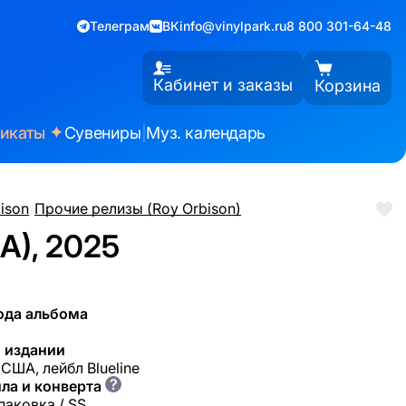
Телеграм
ВК
info@vinylpark.ru
8 800 301-64-48
Кабинет и заказы
Корзина
✦
фикаты
Сувениры
|
Муз. календарь
ison
/
Прочие релизы (Roy Orbison)
SA), 2025
ода альбома
 издании
 США, лейбл Blueline
?
ла и конверта
паковка / SS