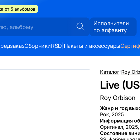
а от 5 альбомов
Исполнители
по алфавиту
редзаказ
Сборники
RSD
|
Пакеты и аксессуары
Серти
Каталог
/
Roy Orb
Live (U
Roy Orbison
Жанр и год вых
Рок, 2025
Информация об
Оригинал, 2025,
Состояние вини
SS, фабричная у