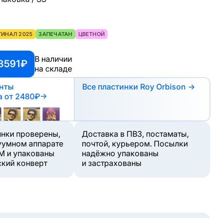
ГИНАЛ 2025
ЗАПЕЧАТАН
ЦВЕТНОЙ
В наличии
3591 ₽
на складе
анты
Все пластинки Roy Orbison →
а
от 2480₽
→
инки проверены,
Доставка в ПВЗ, постаматы,
уумном аппарате
почтой, курьером. Посылки
M и упакованы
надёжно упакованы
ский конверт
и застрахованы