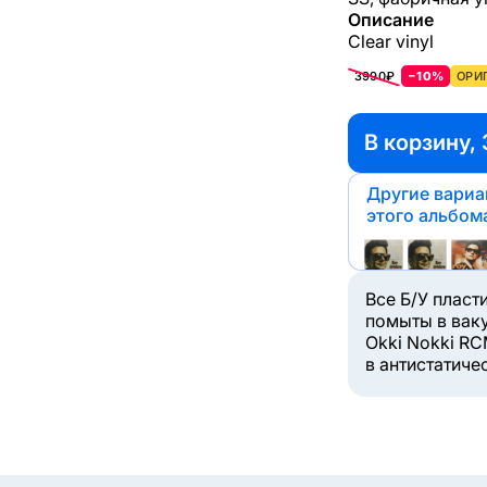
Описание
Clear vinyl
3990₽
−10%
ОРИ
В корзину, 
Другие вари
этого альбом
Все Б/У пласт
помыты в вак
Okki Nokki RC
в антистатиче