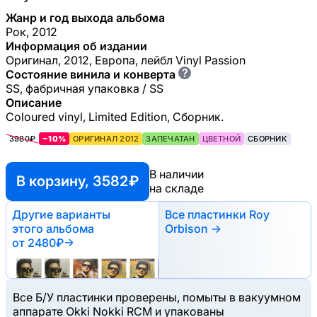
Жанр и год выхода альбома
Рок, 2012
Информация об издании
Оригинал, 2012, Европа, лейбл Vinyl Passion
?
Состояние винила и конверта
SS, фабричная упаковка / SS
Описание
Coloured vinyl, Limited Edition, Сборник.
3980₽
−10%
ОРИГИНАЛ 2012
ЗАПЕЧАТАН
ЦВЕТНОЙ
СБОРНИК
В наличии
В корзину, 3582 ₽
на складе
Другие варианты
Все пластинки Roy
этого альбома
Orbison →
от 2480₽
→
Все Б/У пластинки проверены, помыты в вакуумном
аппарате Okki Nokki RCM и упакованы