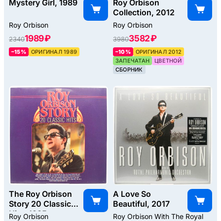
Mystery Girl, 1989
Roy Orbison
Collection, 2012
Roy Orbison
Roy Orbison
1989 ₽
3582 ₽
2340
3980
–15%
ОРИГИНАЛ 1989
–10%
ОРИГИНАЛ 2012
ЗАПЕЧАТАН
ЦВЕТНОЙ
СБОРНИК
The Roy Orbison
A Love So
Story 20 Classic
Beautiful, 2017
Hits, 1985
Roy Orbison
Roy Orbison With The Royal