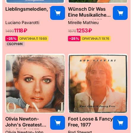
Lieblingsmelodien, 1989
Wünsch Dir Was
Eine Musikaliche
Weltreise, 1976
Luciano Pavarotti
Mireille Mathieu
1118 ₽
1253 ₽
1490
1670
–25%
ОРИГИНАЛ 1989
–25%
ОРИГИНАЛ 1976
СБОРНИК
Olivia Newton-
Foot Loose & Fancy
John's Greatest
Free, 1977
Hits (UK), 1977
Olivia Newton-John
Rod Stewart