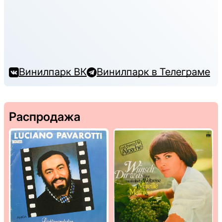
Винилпарк ВК
Винилпарк в Телеграме
Распродажа