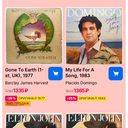
Gone To Earth (1-
My Life For A
st, UK), 1977
Song, 1983
Barclay James Harvest
Placido Domingo
1335 ₽
1365 ₽
1780
1820
–25%
ОРИГИНАЛ 1977
–25%
ОРИГИНАЛ 1983
ХИТ ПРОДАЖ