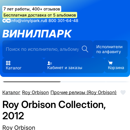
7 лет работы, 400+ отзывов
Бесплатная доставка от 5 альбомов
info@vinylpark.ru
8 800 301-64-48
ВИНИЛПАРК
Исполнители
по алфавиту
Кабинет и заказы
Корзина
Каталог
Реальные фото пластинки.
Нажмите, чтобы увеличить
Каталог
/
Roy Orbison
/
Прочие релизы (Roy Orbison)
Roy Orbison Collection,
2012
Roy Orbison