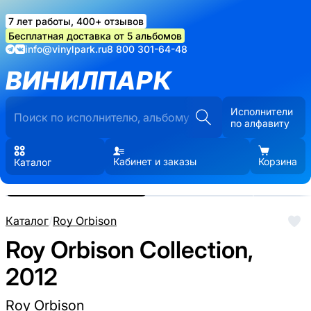
7 лет работы, 400+ отзывов
Бесплатная доставка от 5 альбомов
info@vinylpark.ru
8 800 301-64-48
ВИНИЛПАРК
Исполнители
по алфавиту
Кабинет и заказы
Корзина
Каталог
Реальные фото пластинки.
Нажмите, чтобы увеличить
Каталог
/
Roy Orbison
Roy Orbison Collection,
2012
Roy Orbison