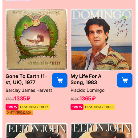
Gone To Earth (1-
My Life For A
st, UK), 1977
Song, 1983
Barclay James Harvest
Placido Domingo
1335 ₽
1365 ₽
1780
1820
–25%
ОРИГИНАЛ 1977
–25%
ОРИГИНАЛ 1983
ХИТ ПРОДАЖ