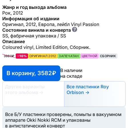
Жанр и год выхода альбома
Рок, 2012
Информация об издании
Оригинал, 2012, Европа, лейбл Vinyl Passion
?
Состояние винила и конверта
SS, фабричная упаковка / SS
Описание
Coloured vinyl, Limited Edition, Сборник.
3980₽
−10%
ОРИГИНАЛ 2012
ЗАПЕЧАТАН
ЦВЕТНОЙ
СБОРНИК
В наличии
В корзину, 3582 ₽
на складе
Другие варианты
Все пластинки Roy
этого альбома
→
Orbison →
Все Б/У пластинки проверены, помыты в вакуумном
аппарате Okki Nokki RCM и упакованы
в антистатический конверт