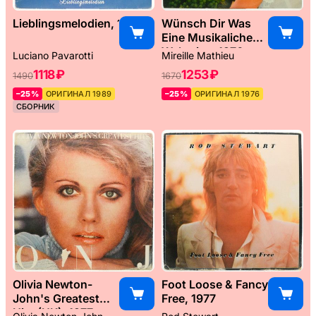
Lieblingsmelodien, 1989
Wünsch Dir Was
Eine Musikaliche
Weltreise, 1976
Luciano Pavarotti
Mireille Mathieu
1118 ₽
1253 ₽
1490
1670
–25%
ОРИГИНАЛ 1989
–25%
ОРИГИНАЛ 1976
СБОРНИК
Olivia Newton-
Foot Loose & Fancy
John's Greatest
Free, 1977
Hits (UK), 1977