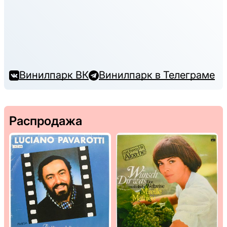
Винилпарк ВК
Винилпарк в Телеграме
Распродажа