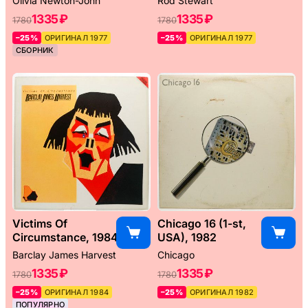
Olivia Newton-John
Rod Stewart
1335 ₽
1335 ₽
1780
1780
–25%
ОРИГИНАЛ 1977
–25%
ОРИГИНАЛ 1977
СБОРНИК
Victims Of
Chicago 16 (1-st,
Circumstance, 1984
USA), 1982
Barclay James Harvest
Chicago
1335 ₽
1335 ₽
1780
1780
–25%
ОРИГИНАЛ 1984
–25%
ОРИГИНАЛ 1982
ПОПУЛЯРНО