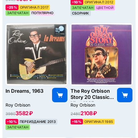
–10%
ОРИГИНАЛ 2012
–25%
ОРИГИНАЛ 2017
ЗАПЕЧАТАН
ЦВЕТНОЙ
ЗАПЕЧАТАН
ПОПУЛЯРНО
СБОРНИК
In Dreams, 1963
The Roy Orbison
Story 20 Classic
Hits, 1985
Roy Orbison
Roy Orbison
3582 ₽
2108 ₽
3980
2480
–10%
ПЕРЕИЗДАНИЕ 2013
–15%
ОРИГИНАЛ 1985
ЗАПЕЧАТАН