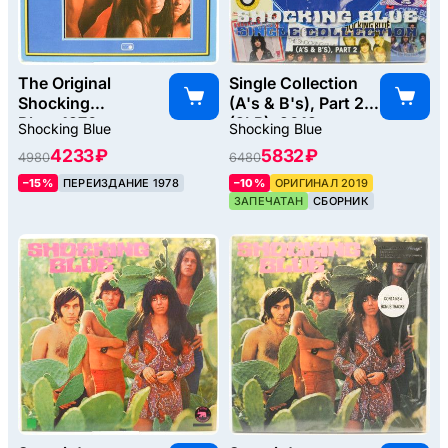
The Original
Single Collection
Shocking
(A's & B's), Part 2
Blue, 1970
(2LP), 2019
Shocking Blue
Shocking Blue
4233 ₽
5832 ₽
4980
6480
–15%
ПЕРЕИЗДАНИЕ 1978
–10%
ОРИГИНАЛ 2019
ЗАПЕЧАТАН
СБОРНИК