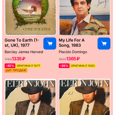
Gone To Earth (1-
My Life For A
st, UK), 1977
Song, 1983
Barclay James Harvest
Placido Domingo
1335 ₽
1365 ₽
1780
1820
–25%
ОРИГИНАЛ 1977
–25%
ОРИГИНАЛ 1983
ХИТ ПРОДАЖ