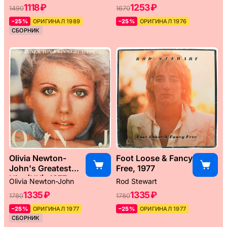
1118 ₽
1253 ₽
1490
1670
–25%
ОРИГИНАЛ 1989
–25%
ОРИГИНАЛ 1976
СБОРНИК
Olivia Newton-
Foot Loose & Fancy
John's Greatest
Free, 1977
Hits (UK), 1977
Olivia Newton-John
Rod Stewart
1335 ₽
1335 ₽
1780
1780
–25%
ОРИГИНАЛ 1977
–25%
ОРИГИНАЛ 1977
СБОРНИК