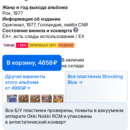
Жанр и год выхода альбома
Рок, 1977
Информация об издании
Оригинал, 1977, Голландия, лейбл CNR
?
Состояние винила и конверта
EX+, есть следы использования / EX
5480₽
−15%
ОРИГИНАЛ 1977
РЕДКИЙ
В наличии
В корзину, 4658 ₽
на складе
Другие варианты
Все пластинки Shocking
этого альбома
Blue →
от 4980₽
→
Все Б/У пластинки проверены, помыты в вакуумном
аппарате Okki Nokki RCM и упакованы
в антистатический конверт