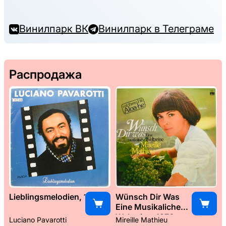
Винилпарк ВК
Винилпарк в Телеграме
Распродажа
Lieblingsmelodien, 1989
Wünsch Dir Was
Eine Musikaliche
Weltreise, 1976
Luciano Pavarotti
Mireille Mathieu