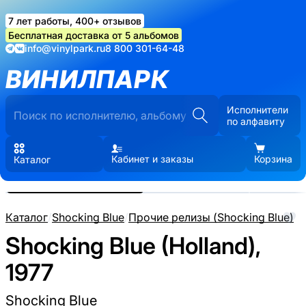
7 лет работы, 400+ отзывов
Бесплатная доставка от 5 альбомов
info@vinylpark.ru
8 800 301-64-48
ВИНИЛПАРК
Исполнители
по алфавиту
Кабинет и заказы
Корзина
Каталог
Реальные фото пластинки.
Нажмите, чтобы увеличить
Каталог
/
Shocking Blue
/
Прочие релизы (Shocking Blue)
Shocking Blue (Holland),
1977
Shocking Blue