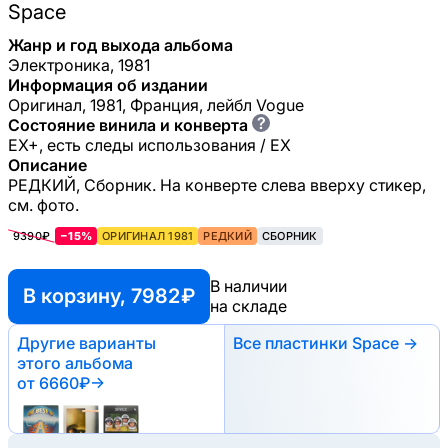
Space
Жанр и год выхода альбома
Электроника, 1981
Информация об издании
Оригинал, 1981, Франция, лейбл Vogue
?
Состояние винила и конверта
EX+, есть следы использования / EX
Описание
РЕДКИЙ, Сборник. На конверте слева вверху стикер,
см. фото.
9390₽
−15%
ОРИГИНАЛ 1981
РЕДКИЙ
СБОРНИК
В наличии
В корзину, 7982 ₽
на складе
Другие варианты
Все пластинки Space →
этого альбома
от 6660₽
→