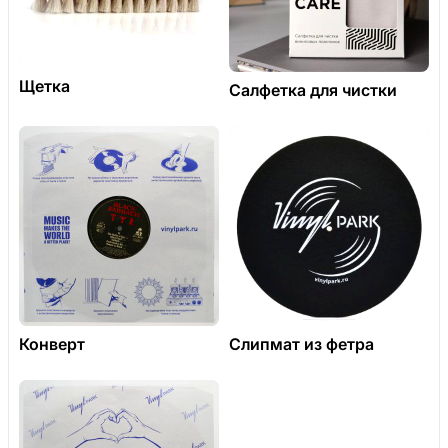
Щетка
Салфетка для чистки
Конверт
Слипмат из фетра