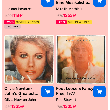
Eine Musikaliche
Weltreise, 1976
Luciano Pavarotti
Mireille Mathieu
1118 ₽
1253 ₽
1490
1670
–25%
ОРИГИНАЛ 1989
–25%
ОРИГИНАЛ 1976
СБОРНИК
Olivia Newton-
Foot Loose & Fancy
John's Greatest
Free, 1977
Hits (UK), 1977
Olivia Newton-John
Rod Stewart
1335 ₽
1335 ₽
1780
1780