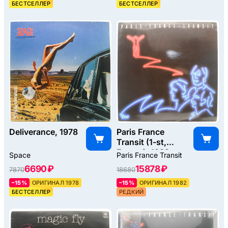
БЕСТСЕЛЛЕР
БЕСТСЕЛЛЕР
Deliverance, 1978
Paris France
Transit (1-st,
France), 1982
Space
Paris France Transit
6690 ₽
15878 ₽
7870
18680
–15%
ОРИГИНАЛ 1978
–15%
ОРИГИНАЛ 1982
БЕСТСЕЛЛЕР
РЕДКИЙ