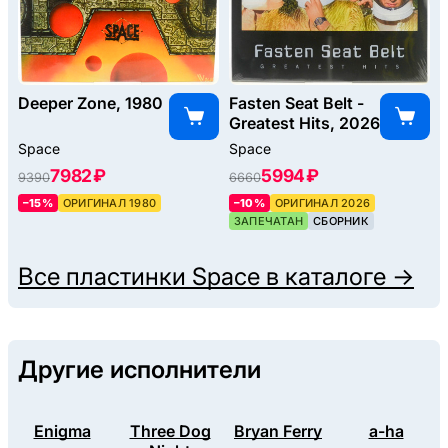
Deeper Zone, 1980
Fasten Seat Belt -
Greatest Hits, 2026
Space
Space
7982 ₽
5994 ₽
9390
6660
–15%
ОРИГИНАЛ 1980
–10%
ОРИГИНАЛ 2026
ЗАПЕЧАТАН
СБОРНИК
Все пластинки
Space
в каталоге →
Другие исполнители
Enigma
Three Dog
Bryan Ferry
a-ha