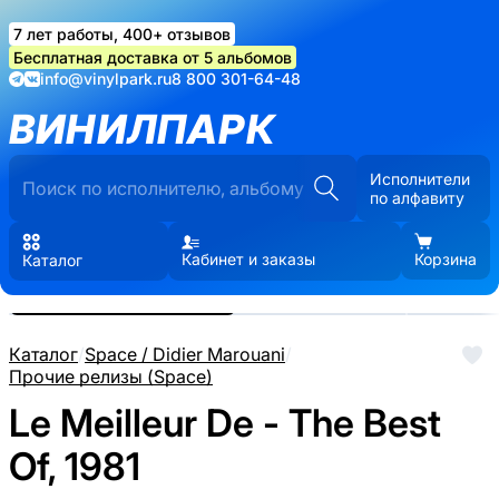
7 лет работы, 400+ отзывов
Бесплатная доставка от 5 альбомов
info@vinylpark.ru
8 800 301-64-48
ВИНИЛПАРК
Исполнители
по алфавиту
Кабинет и заказы
Корзина
Каталог
Реальные фото пластинки.
Нажмите, чтобы увеличить
Каталог
/
Space / Didier Marouani
/
Прочие релизы (Space)
Le Meilleur De - The Best
Of, 1981