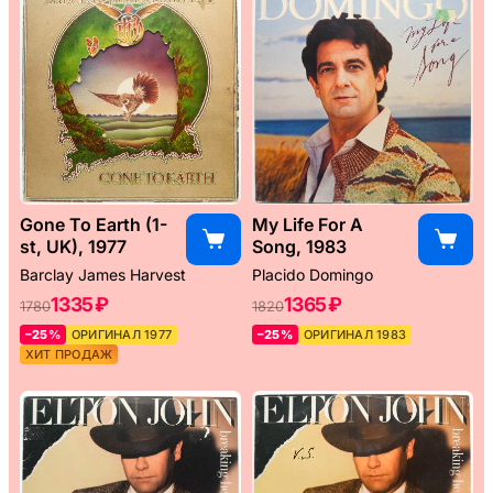
Gone To Earth (1-
My Life For A
st, UK), 1977
Song, 1983
Barclay James Harvest
Placido Domingo
1335 ₽
1365 ₽
1780
1820
–25%
ОРИГИНАЛ 1977
–25%
ОРИГИНАЛ 1983
ХИТ ПРОДАЖ