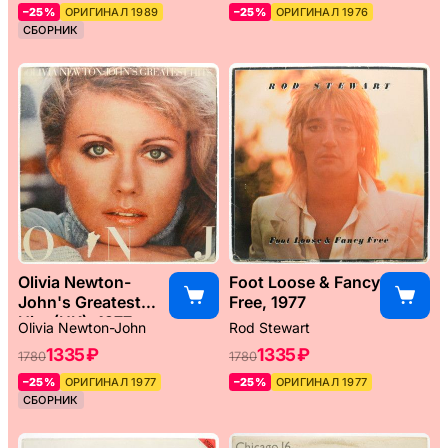
–25%
ОРИГИНАЛ 1989
–25%
ОРИГИНАЛ 1976
СБОРНИК
Olivia Newton-
Foot Loose & Fancy
John's Greatest
Free, 1977
Hits (UK), 1977
Olivia Newton-John
Rod Stewart
1335 ₽
1335 ₽
1780
1780
–25%
ОРИГИНАЛ 1977
–25%
ОРИГИНАЛ 1977
СБОРНИК