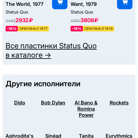
The World, 1977
Want, 1979
Status Quo
Status Quo
2932 ₽
3808 ₽
3449
4480
–15%
ОРИГИНАЛ 1977
–15%
ОРИГИНАЛ 1979
Все пластинки
Status Quo
в каталоге →
Другие исполнители
Dido
Bob Dylan
Al Bano &
Rockets
Romina
Power
Aphrodite's
Sinéad
Tanita
Eurythmics