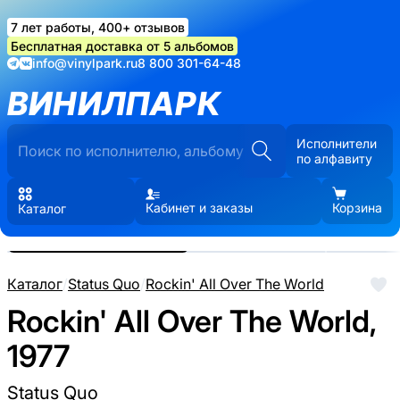
7 лет работы, 400+ отзывов
Бесплатная доставка от 5 альбомов
info@vinylpark.ru
8 800 301-64-48
ВИНИЛПАРК
Исполнители
по алфавиту
Кабинет и заказы
Корзина
Каталог
Реальные фото пластинки.
Нажмите, чтобы увеличить
Каталог
/
Status Quo
/
Rockin' All Over The World
Rockin' All Over The World,
1977
Status Quo