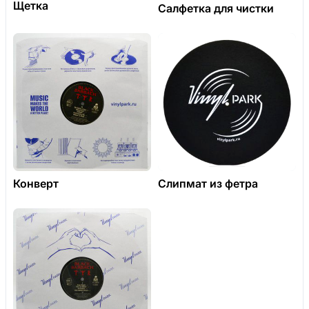
Щетка
Салфетка для чистки
Конверт
Слипмат из фетра