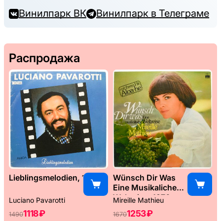
Винилпарк ВК
Винилпарк в Телеграме
Распродажа
Lieblingsmelodien, 1989
Wünsch Dir Was
Eine Musikaliche
Weltreise, 1976
Luciano Pavarotti
Mireille Mathieu
1118 ₽
1253 ₽
1490
1670