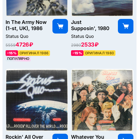
In The Army Now
Just
(1-st, UK), 1986
Supposin', 1980
Status Quo
Status Quo
4726 ₽
2533 ₽
5559
2980
–15%
ОРИГИНАЛ 1986
–15%
ОРИГИНАЛ 1980
ПОПУЛЯРНО
Rockin' All Over
Whatever You