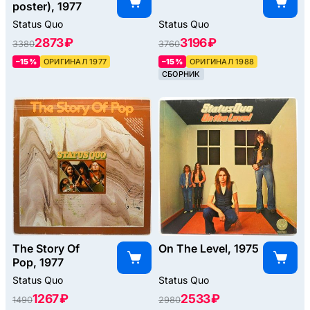
poster), 1977
Status Quo
Status Quo
2873 ₽
3196 ₽
3380
3760
–15%
ОРИГИНАЛ 1977
–15%
ОРИГИНАЛ 1988
СБОРНИК
The Story Of
On The Level, 1975
Pop, 1977
Status Quo
Status Quo
1267 ₽
2533 ₽
1490
2980