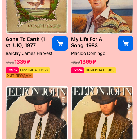
Gone To Earth (1-
My Life For A
st, UK), 1977
Song, 1983
Barclay James Harvest
Placido Domingo
1335 ₽
1365 ₽
1780
1820
–25%
ОРИГИНАЛ 1977
–25%
ОРИГИНАЛ 1983
ХИТ ПРОДАЖ