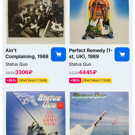
Ain't
Perfect Remedy (1-
Complaining, 1988
st, UK), 1989
Status Quo
Status Quo
3306 ₽
4445 ₽
3889
5229
–15%
ОРИГИНАЛ 1988
–15%
ОРИГИНАЛ 1989