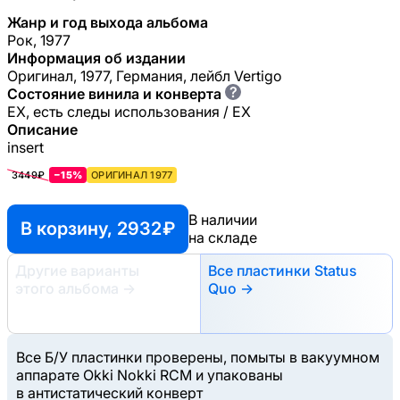
Жанр и год выхода альбома
Рок, 1977
Информация об издании
Оригинал, 1977, Германия, лейбл Vertigo
?
Состояние винила и конверта
EX, есть следы использования / EX
Описание
insert
3449₽
−15%
ОРИГИНАЛ 1977
В наличии
В корзину, 2932 ₽
на складе
Другие варианты
Все пластинки Status
этого альбома
→
Quo →
Все Б/У пластинки проверены, помыты в вакуумном
аппарате Okki Nokki RCM и упакованы
в антистатический конверт