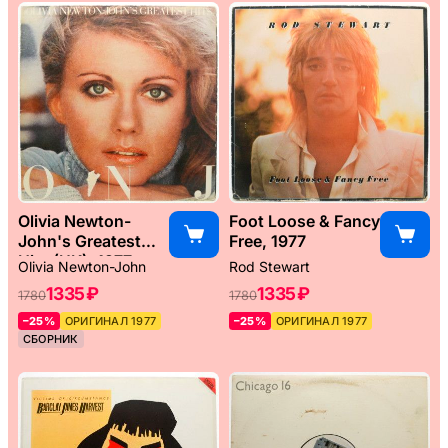
Olivia Newton-
Foot Loose & Fancy
John's Greatest
Free, 1977
Hits (UK), 1977
Olivia Newton-John
Rod Stewart
1335 ₽
1335 ₽
1780
1780
–25%
ОРИГИНАЛ 1977
–25%
ОРИГИНАЛ 1977
СБОРНИК