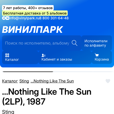
7 лет работы, 400+ отзывов
Бесплатная доставка от 5 альбомов
info@vinylpark.ru
8 800 301-64-48
ВИНИЛПАРК
Исполнители
по алфавиту
Кабинет и заказы
Корзина
Каталог
Реальные фото пластинки.
Нажмите, чтобы увеличить
Каталог
/
Sting
/
...Nothing Like The Sun
...Nothing Like The Sun
(2LP), 1987
Sting