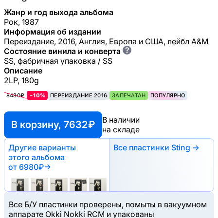
Жанр и год выхода альбома
Рок, 1987
Информация об издании
Переиздание, 2016, Англия, Европа и США, лейбл A&M
?
Состояние винила и конверта
SS, фабричная упаковка / SS
Описание
2LP, 180g
8480₽
−10%
ПЕРЕИЗДАНИЕ 2016
ЗАПЕЧАТАН
ПОПУЛЯРНО
В наличии
В корзину, 7632 ₽
на складе
Другие варианты
Все пластинки Sting →
этого альбома
от 6980₽
→
Все Б/У пластинки проверены, помыты в вакуумном
аппарате Okki Nokki RCM и упакованы