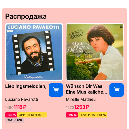
Распродажа
Lieblingsmelodien, 1989
Wünsch Dir Was
Eine Musikaliche
Weltreise, 1976
Luciano Pavarotti
Mireille Mathieu
1118 ₽
1253 ₽
1490
1670
–25%
ОРИГИНАЛ 1989
–25%
ОРИГИНАЛ 1976
СБОРНИК