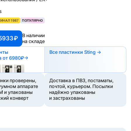
s
ИНАЛ 1987
ПОПУЛЯРНО
В наличии
5933 ₽
на складе
анты
Все пластинки Sting →
а
от 6980₽
→
инки проверены,
Доставка в ПВЗ, постаматы,
уумном аппарате
почтой, курьером. Посылки
M и упакованы
надёжно упакованы
ский конверт
и застрахованы