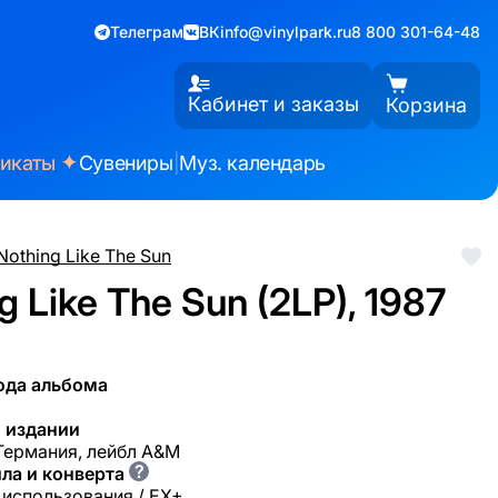
Телеграм
ВК
info@vinylpark.ru
8 800 301-64-48
Кабинет и заказы
Корзина
✦
фикаты
Сувениры
|
Муз. календарь
.Nothing Like The Sun
ng Like The Sun (2LP), 1987
ода альбома
 издании
 Германия, лейбл A&M
?
ла и конверта
 использования / EX+