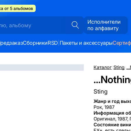
а от 5 альбомов
Исполнители
по алфавиту
редзаказ
Сборники
RSD
|
Пакеты и аксессуары
Серти
Каталог
/
Sting
/
..
...Nothi
Sting
Жанр и год вых
Рок, 1987
Информация об
Оригинал, 1987,
Состояние вини
EX+, есть следы