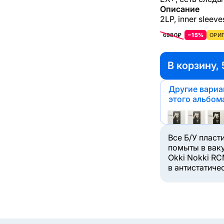
Описание
2LP, inner sleeve
6980₽
−15%
ОРИГ
В корзину, 
Другие вари
этого альбом
Все Б/У пласт
помыты в вак
Okki Nokki RC
в антистатиче