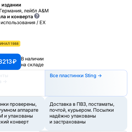
 издании
 Германия, лейбл A&M
?
ла и конверта
 использования / EX
ИНАЛ 1988
В наличии
3213 ₽
на складе
анты
Все пластинки Sting →
а
→
инки проверены,
Доставка в ПВЗ, постаматы,
уумном аппарате
почтой, курьером. Посылки
M и упакованы
надёжно упакованы
ский конверт
и застрахованы