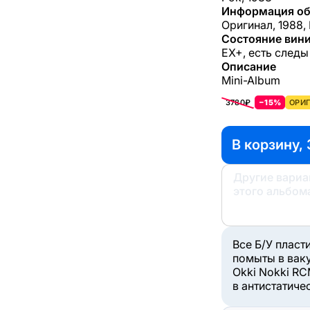
Информация об
Оригинал, 1988,
Состояние вини
EX+, есть следы
Описание
Mini-Album
3780₽
−15%
ОРИГ
В корзину, 
Другие вари
этого альбом
Все Б/У пласт
помыты в вак
Okki Nokki RC
в антистатиче