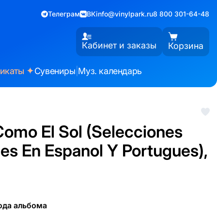
Телеграм
ВК
info@vinylpark.ru
8 800 301-64-48
Кабинет и заказы
Корзина
✦
фикаты
Сувениры
|
Муз. календарь
Como El Sol (Selecciones
es En Espanol Y Portugues),
ода альбома