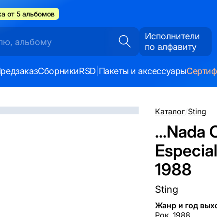
а от 5 альбомов
Исполнители
по алфавиту
редзаказ
Сборники
RSD
|
Пакеты и аксессуары
Серти
Каталог
/
Sting
...Nada 
Especial
1988
Sting
Жанр и год вых
Рок, 1988