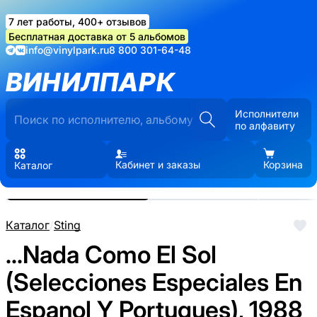
7 лет работы, 400+ отзывов
Бесплатная доставка от 5 альбомов
info@vinylpark.ru
8 800 301-64-48
ВИНИЛПАРК
Исполнители
по алфавиту
Кабинет и заказы
Корзина
Каталог
Реальные фото пластинки.
Нажмите, чтобы увеличить
Каталог
/
Sting
...Nada Como El Sol
(Selecciones Especiales En
Espanol Y Portugues), 1988