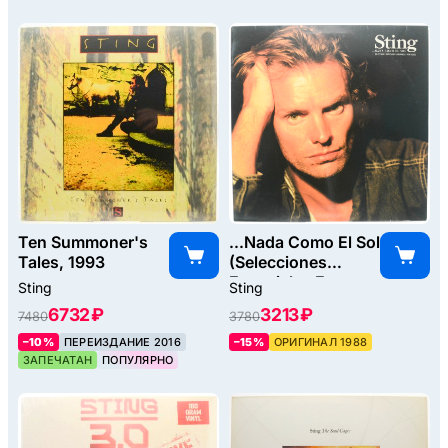
Ten Summoner's
...Nada Como El Sol
Tales, 1993
(Selecciones
Especiales En
Sting
Sting
Espanol Y
6732 ₽
3213 ₽
7480
3780
Portugues), 1988
–10%
ПЕРЕИЗДАНИЕ 2016
–15%
ОРИГИНАЛ 1988
ЗАПЕЧАТАН
ПОПУЛЯРНО