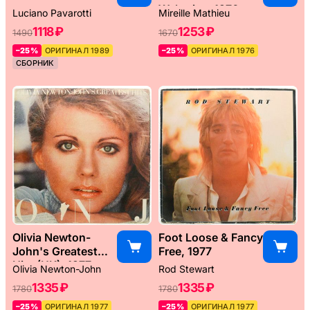
Weltreise, 1976
Luciano Pavarotti
Mireille Mathieu
1118 ₽
1253 ₽
1490
1670
–25%
ОРИГИНАЛ 1989
–25%
ОРИГИНАЛ 1976
СБОРНИК
Olivia Newton-
Foot Loose & Fancy
John's Greatest
Free, 1977
Hits (UK), 1977
Olivia Newton-John
Rod Stewart
1335 ₽
1335 ₽
1780
1780
–25%
ОРИГИНАЛ 1977
–25%
ОРИГИНАЛ 1977