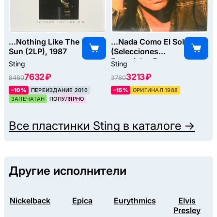
...Nothing Like The
...Nada Como El Sol
Sun (2LP), 1987
(Selecciones
Especiales En
Sting
Sting
Espanol Y
7632 ₽
3213 ₽
8480
3780
Portugues), 1988
–10%
ПЕРЕИЗДАНИЕ 2016
–15%
ОРИГИНАЛ 1988
ЗАПЕЧАТАН
ПОПУЛЯРНО
Все пластинки
Sting
в каталоге →
Другие исполнители
Nickelback
Epica
Eurythmics
Elvis
Presley