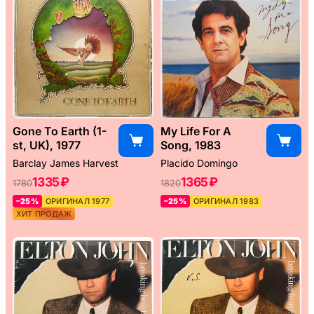
Gone To Earth (1-
My Life For A
st, UK), 1977
Song, 1983
Barclay James Harvest
Placido Domingo
1335 ₽
1365 ₽
1780
1820
–25%
ОРИГИНАЛ 1977
–25%
ОРИГИНАЛ 1983
ХИТ ПРОДАЖ