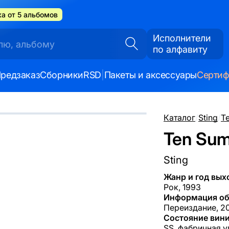
а от 5 альбомов
Исполнители
по алфавиту
редзаказ
Сборники
RSD
|
Пакеты и аксессуары
Серти
Каталог
/
Sting
/
T
Ten Sum
Sting
Жанр и год вых
Рок, 1993
Информация об
Переиздание, 20
Состояние вини
SS, фабричная у