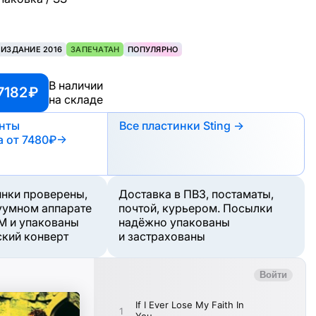
ЕИЗДАНИЕ 2016
ЗАПЕЧАТАН
ПОПУЛЯРНО
В наличии
7182 ₽
на складе
анты
Все пластинки Sting →
а
от 7480₽
→
инки проверены,
Доставка в ПВЗ, постаматы,
уумном аппарате
почтой, курьером. Посылки
M и упакованы
надёжно упакованы
ский конверт
и застрахованы