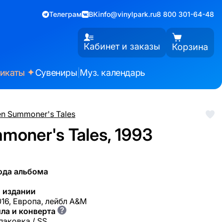
Телеграм
ВК
info@vinylpark.ru
8 800 301-64-48
Кабинет и заказы
Корзина
✦
фикаты
Сувениры
|
Муз. календарь
en Summoner's Tales
moner's Tales, 1993
ода альбома
 издании
16, Европа, лейбл A&M
?
ла и конверта
паковка / SS