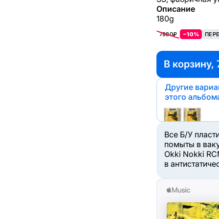
Описание
180g
7980₽
−10%
ПЕР
В корзину, 
Другие вари
этого альбом
Все Б/У пласт
помыты в вак
Okki Nokki RC
в антистатиче