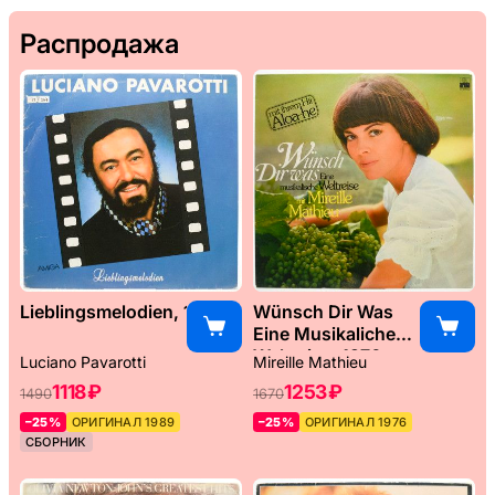
Распродажа
Lieblingsmelodien, 1989
Wünsch Dir Was
Eine Musikaliche
Weltreise, 1976
Luciano Pavarotti
Mireille Mathieu
1118 ₽
1253 ₽
1490
1670
–25%
ОРИГИНАЛ 1989
–25%
ОРИГИНАЛ 1976
СБОРНИК