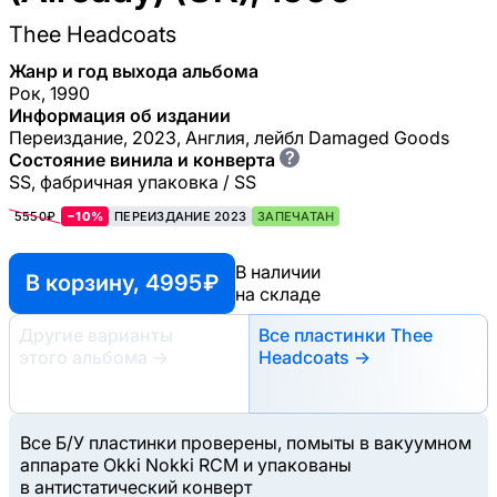
Thee Headcoats
Жанр и год выхода альбома
Рок, 1990
Информация об издании
Переиздание, 2023, Англия, лейбл Damaged Goods
?
Состояние винила и конверта
SS, фабричная упаковка / SS
5550₽
−10%
ПЕРЕИЗДАНИЕ 2023
ЗАПЕЧАТАН
В наличии
В корзину, 4995 ₽
на складе
Другие варианты
Все пластинки Thee
этого альбома
→
Headcoats →
Все Б/У пластинки проверены, помыты в вакуумном
аппарате Okki Nokki RCM и упакованы
в антистатический конверт