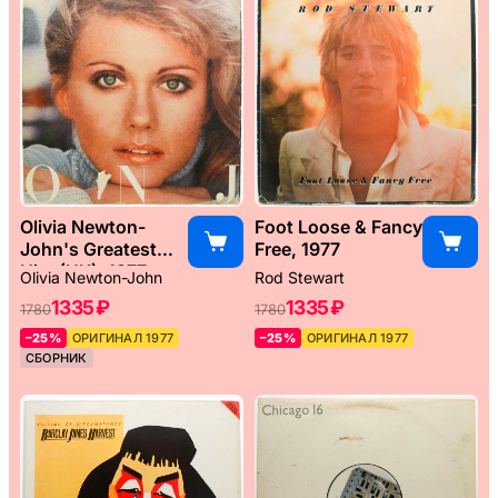
Olivia Newton-
Foot Loose & Fancy
John's Greatest
Free, 1977
Hits (UK), 1977
Olivia Newton-John
Rod Stewart
1335 ₽
1335 ₽
1780
1780
–25%
ОРИГИНАЛ 1977
–25%
ОРИГИНАЛ 1977
СБОРНИК