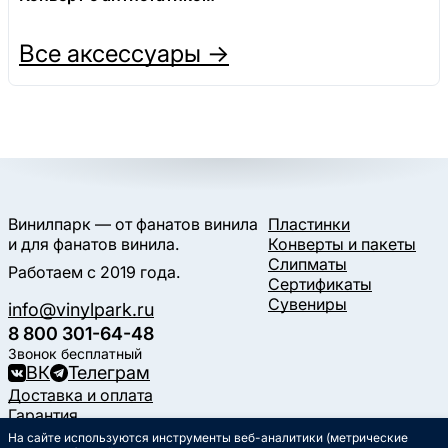
Все аксессуары →
Винилпарк — от фанатов винила
Пластинки
и для фанатов винила.
Конверты и пакеты
Слипматы
Работаем с 2019 года.
Сертификаты
Сувениры
info@vinylpark.ru
8 800 301-64-48
Звонок бесплатный
ВК
Телеграм
Доставка и оплата
Гарантия
Контакты
На сайте используются инструменты веб-аналитики (метрические