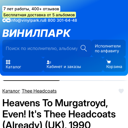
7 лет работы, 400+ отзывов
Бесплатная доставка от 5 альбомов
info@vinylpark.ru
8 800 301-64-48
ВИНИЛПАРК
Исполнители
по алфавиту
Кабинет и заказы
Корзина
Каталог
Реальные фото пластинки.
Нажмите, чтобы увеличить
Каталог
/
Thee Headcoats
Heavens To Murgatroyd,
Even! It's Thee Headcoats
(Already) (UK), 1990