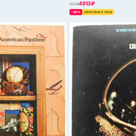
4913 ₽
5779
–15%
ОРИГИНАЛ 1969