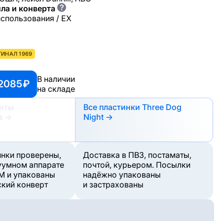
?
ла и конверта
использования / EX
ГИНАЛ 1969
В наличии
2085 ₽
на складе
анты
Все пластинки Three Dog
а
→
Night →
инки проверены,
Доставка в ПВЗ, постаматы,
уумном аппарате
почтой, курьером. Посылки
M и упакованы
надёжно упакованы
ский конверт
и застрахованы