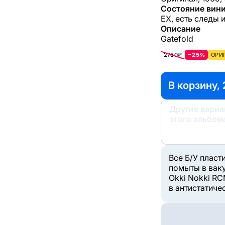
Состояние вини
EX, есть следы 
Описание
Gatefold
2780₽
−25%
ОРИ
В корзину, 
Другие вари
этого альбом
Все Б/У пласт
помыты в вак
Okki Nokki RC
в антистатиче