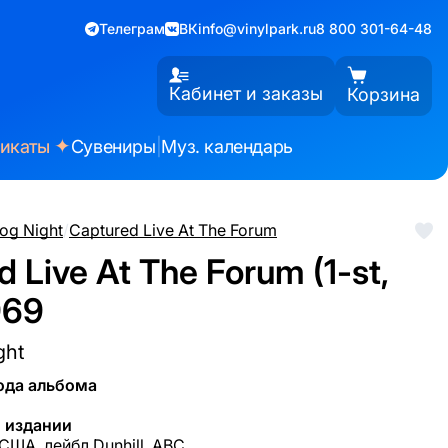
Телеграм
ВК
info@vinylpark.ru
8 800 301-64-48
Кабинет и заказы
Корзина
✦
фикаты
Сувениры
|
Муз. календарь
og Night
/
Captured Live At The Forum
 Live At The Forum (1-st,
969
ght
ода альбома
 издании
 США, лейбл Dunhill, ABC