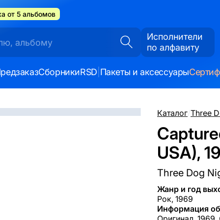
а от 5 альбомов
Исполнители
по алфавиту
редзаказ
Сборники
RSD
|
Пакеты и аксессуары
Серти
Каталог
/
Three D
Captured
USA), 1
Three Dog Ni
Жанр и год вых
Рок, 1969
Информация об
Оригинал, 1969,