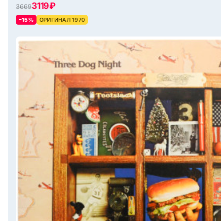
3119 ₽
3669
–15%
ОРИГИНАЛ 1970