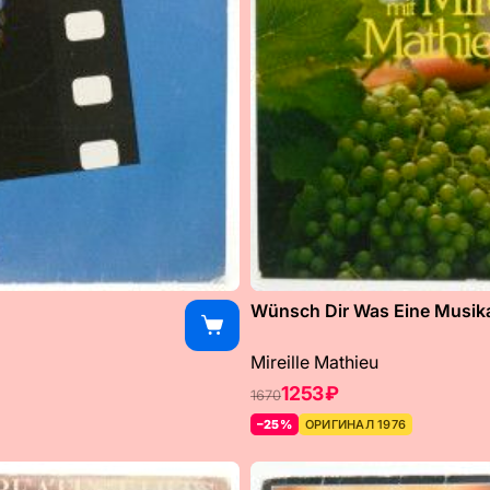
Wünsch Dir Was Eine Musikal
Mireille Mathieu
1253 ₽
1670
–25%
ОРИГИНАЛ 1976