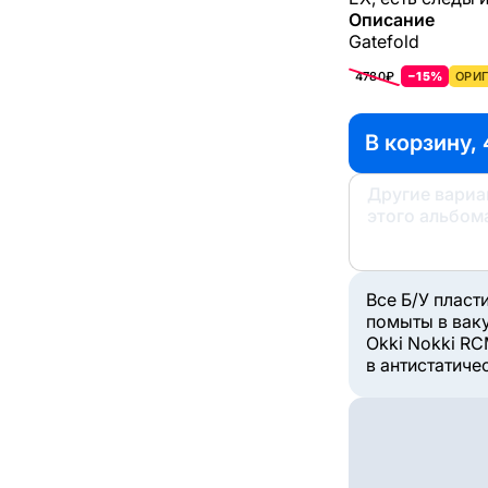
Описание
Gatefold
4780₽
−15%
ОРИГ
В корзину,
Другие вари
этого альбом
Все Б/У пласт
помыты в вак
Okki Nokki RC
в антистатиче