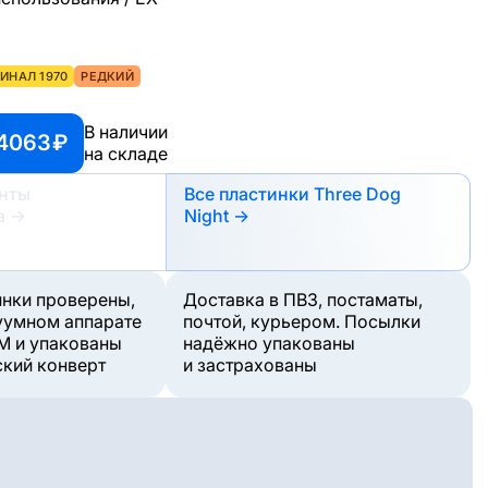
ИНАЛ 1970
РЕДКИЙ
В наличии
 4063 ₽
на складе
анты
Все пластинки Three Dog
а
→
Night →
инки проверены,
Доставка в ПВЗ, постаматы,
уумном аппарате
почтой, курьером. Посылки
M и упакованы
надёжно упакованы
ский конверт
и застрахованы