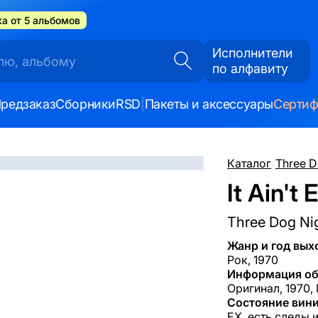
а от 5 альбомов
Исполнители
по алфавиту
редзаказ
Сборники
RSD
|
Пакеты и аксессуары
Серти
Каталог
/
Three D
It Ain't 
Three Dog Ni
Жанр и год вых
Рок, 1970
Информация об
Оригинал, 1970, 
Состояние вини
EX, есть следы 