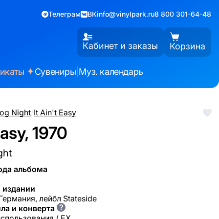
Телеграм
ВК
info@vinylpark.ru
8 800 301-64-48
Кабинет и заказы
Корзина
✦
фикаты
Сувениры
|
Муз. календарь
og Night
/
It Ain't Easy
Easy, 1970
ght
ода альбома
 издании
Германия, лейбл Stateside
?
ла и конверта
использования / EX