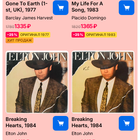
Gone To Earth (1-
My Life For A
st, UK), 1977
Song, 1983
Barclay James Harvest
Placido Domingo
1335 ₽
1365 ₽
1780
1820
–25%
ОРИГИНАЛ 1977
–25%
ОРИГИНАЛ 1983
ХИТ ПРОДАЖ
Breaking
Breaking
Hearts, 1984
Hearts, 1984
Elton John
Elton John