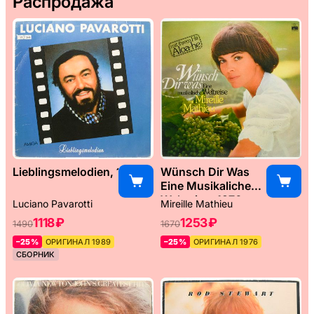
Распродажа
Lieblingsmelodien, 1989
Wünsch Dir Was
Eine Musikaliche
Weltreise, 1976
Luciano Pavarotti
Mireille Mathieu
1118 ₽
1253 ₽
1490
1670
–25%
ОРИГИНАЛ 1989
–25%
ОРИГИНАЛ 1976
СБОРНИК