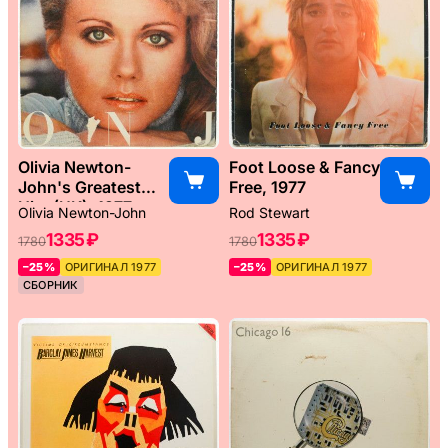
Olivia Newton-
Foot Loose & Fancy
John's Greatest
Free, 1977
Hits (UK), 1977
Olivia Newton-John
Rod Stewart
1335 ₽
1335 ₽
1780
1780
–25%
ОРИГИНАЛ 1977
–25%
ОРИГИНАЛ 1977
СБОРНИК