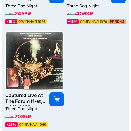
Three Dog Night
Three Dog Night
2456 ₽
4063 ₽
2889
4780
–15%
ОРИГИНАЛ 1976
–15%
ОРИГИНАЛ 1970
РЕДКИЙ
Captured Live At
The Forum (1-st,
USA), 1969
Three Dog Night
2085 ₽
2780
–25%
ОРИГИНАЛ 1969