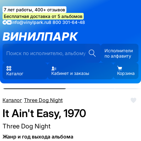
7 лет работы, 400+ отзывов
Бесплатная доставка от 5 альбомов
info@vinylpark.ru
8 800 301-64-48
ВИНИЛПАРК
Исполнители
по алфавиту
Кабинет и заказы
Корзина
Каталог
Реальные фото пластинки.
Нажмите, чтобы увеличить
Каталог
/
Three Dog Night
It Ain't Easy, 1970
Three Dog Night
Жанр и год выхода альбома