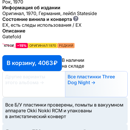
Рок, 1970
Информация об издании
Оригинал, 1970, Германия, лейбл Stateside
?
Состояние винила и конверта
EX, есть следы использования / EX
Описание
Gatefold
4780₽
−15%
ОРИГИНАЛ 1970
РЕДКИЙ
В наличии
В корзину, 4063 ₽
на складе
Другие варианты
Все пластинки Three
этого альбома
→
Dog Night →
Все Б/У пластинки проверены, помыты в вакуумном
аппарате Okki Nokki RCM и упакованы
в антистатический конверт