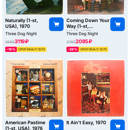
Naturally (1-st,
Coming Down Your
USA), 1970
Way (1-st,
USA), 1975
Three Dog Night
Three Dog Night
3119 ₽
2085 ₽
3669
2780
–15%
ОРИГИНАЛ 1970
–25%
ОРИГИНАЛ 1975
American Pastime
It Ain't Easy, 1970
(1-st, USA), 1976