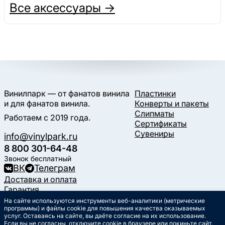
Все аксессуары →
Винилпарк — от фанатов винила
Пластинки
и для фанатов винила.
Конверты и пакеты
Слипматы
Работаем с 2019 года.
Сертификаты
Сувениры
info@vinylpark.ru
8 800 301-64-48
Звонок бесплатный
ВК
Телеграм
Доставка и оплата
Гарантия
Контакты
На сайте используются инструменты веб-аналитики (метрические
программы) и файлы cookie для повышения качества оказываемых
Статьи
услуг. Оставаясь на сайте, вы даёте согласие на их использование.
Музыкальный календарь
Если вы не согласны,
отключите cookie в браузере
или покиньте сайт.