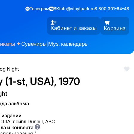
Телеграм
ВК
info@vinylpark.ru
8 800 301-64-48
Кабинет и заказы
Корзина
✦
фикаты
Сувениры
|
Муз. календарь
og Night
y (1-st, USA), 1970
ght
ода альбома
 издании
США, лейбл Dunhill, ABC
?
ла и конверта
использования /