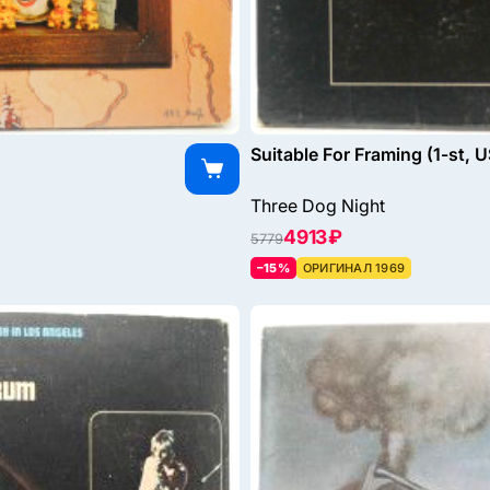
Suitable For Framing (1-st, 
Three Dog Night
4913 ₽
5779
–15%
ОРИГИНАЛ 1969