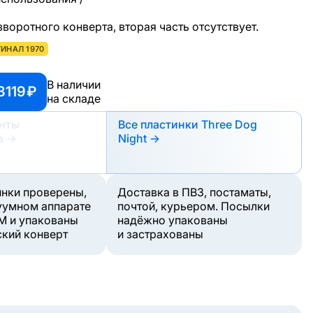
азворотного конверта, вторая часть отсутствует.
ИНАЛ 1970
В наличии
3119 ₽
на складе
анты
Все пластинки Three Dog
а
→
Night →
инки проверены,
Доставка в ПВЗ, постаматы,
уумном аппарате
почтой, курьером. Посылки
M и упакованы
надёжно упакованы
ский конверт
и застрахованы