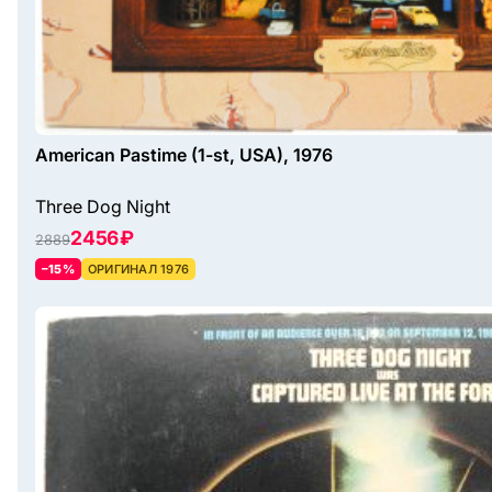
American Pastime (1-st, USA), 1976
Three Dog Night
2456 ₽
2889
–15%
ОРИГИНАЛ 1976