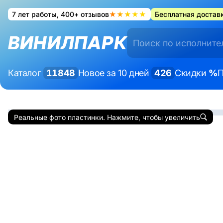
7 лет работы, 400+ отзывов
★★★★★
Бесплатная доставк
ВИНИЛПАРК
Каталог
11848
Новое за 10 дней
426
Скидки
%
П
Реальные фото пластинки. Нажмите, чтобы увеличить