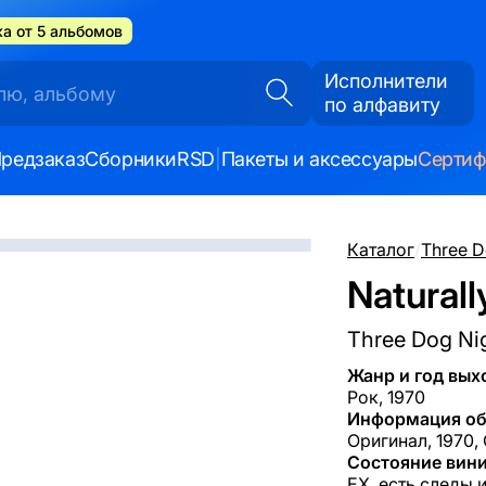
а от 5 альбомов
Исполнители
по алфавиту
редзаказ
Сборники
RSD
|
Пакеты и аксессуары
Серти
Каталог
/
Three D
Naturall
Three Dog Ni
Жанр и год вых
Рок, 1970
Информация об
Оригинал, 1970, 
Состояние вини
EX, есть следы 