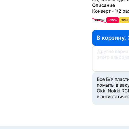
Описание
Конверт - 1/2 р
3669₽
−15%
ОРИГ
В корзину, 
Другие вари
этого альбом
Все Б/У пласт
помыты в вак
Okki Nokki RC
в антистатиче