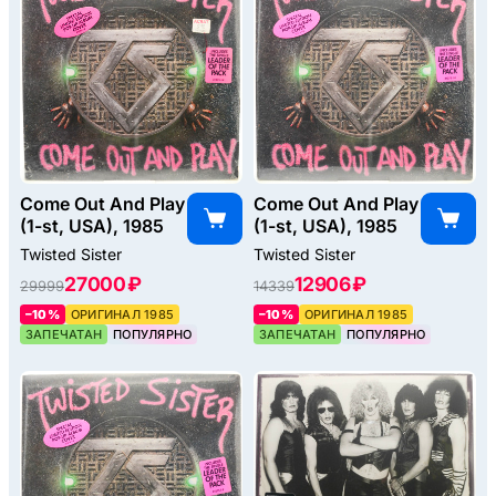
Come Out And Play
Come Out And Play
(1-st, USA), 1985
(1-st, USA), 1985
Twisted Sister
Twisted Sister
27000 ₽
12906 ₽
29999
14339
–10%
ОРИГИНАЛ 1985
–10%
ОРИГИНАЛ 1985
ЗАПЕЧАТАН
ПОПУЛЯРНО
ЗАПЕЧАТАН
ПОПУЛЯРНО