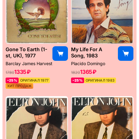
Gone To Earth (1-
My Life For A
st, UK), 1977
Song, 1983
Barclay James Harvest
Placido Domingo
1335 ₽
1365 ₽
1780
1820
–25%
ОРИГИНАЛ 1977
–25%
ОРИГИНАЛ 1983
ХИТ ПРОДАЖ