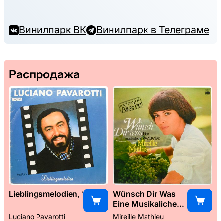
Винилпарк ВК
Винилпарк в Телеграме
Распродажа
Lieblingsmelodien, 1989
Wünsch Dir Was
Eine Musikaliche
Weltreise, 1976
Luciano Pavarotti
Mireille Mathieu