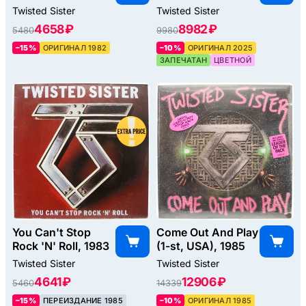
Twisted Sister
Twisted Sister
4658 ₽
8982 ₽
5480
9980
–15%
ОРИГИНАЛ 1982
–10%
ОРИГИНАЛ 2025
ЗАПЕЧАТАН
ЦВЕТНОЙ
You Can't Stop
Come Out And Play
Rock 'N' Roll, 1983
(1-st, USA), 1985
Twisted Sister
Twisted Sister
4641 ₽
12906 ₽
5460
14339
–15%
ПЕРЕИЗДАНИЕ 1985
–10%
ОРИГИНАЛ 1985