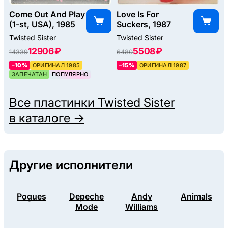
Come Out And Play
Love Is For
(1-st, USA), 1985
Suckers, 1987
Twisted Sister
Twisted Sister
12906 ₽
5508 ₽
14339
6480
–10%
ОРИГИНАЛ 1985
–15%
ОРИГИНАЛ 1987
ЗАПЕЧАТАН
ПОПУЛЯРНО
Все пластинки
Twisted Sister
в каталоге →
Другие исполнители
Pogues
Depeche
Andy
Animals
Mode
Williams