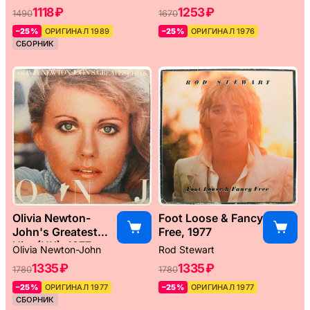
1118 ₽
1253 ₽
1490
1670
–25%
ОРИГИНАЛ 1989
–25%
ОРИГИНАЛ 1976
СБОРНИК
Olivia Newton-
Foot Loose & Fancy
John's Greatest
Free, 1977
Hits (UK), 1977
Olivia Newton-John
Rod Stewart
1335 ₽
1335 ₽
1780
1780
–25%
ОРИГИНАЛ 1977
–25%
ОРИГИНАЛ 1977
СБОРНИК