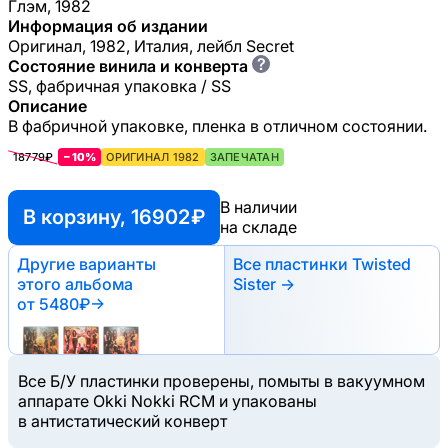
Глэм, 1982
Информация об издании
Оригинал, 1982, Италия, лейбл Secret
?
Состояние винила и конверта
SS, фабричная упаковка / SS
Описание
В фабричной упаковке, пленка в отличном состоянии.
18779₽
−10%
ОРИГИНАЛ 1982
ЗАПЕЧАТАН
В наличии
В корзину, 16902 ₽
на складе
Другие варианты
Все пластинки Twisted
этого альбома
Sister →
от 5480₽
→
Все Б/У пластинки проверены, помыты в вакуумном
аппарате Okki Nokki RCM и упакованы
в антистатический конверт