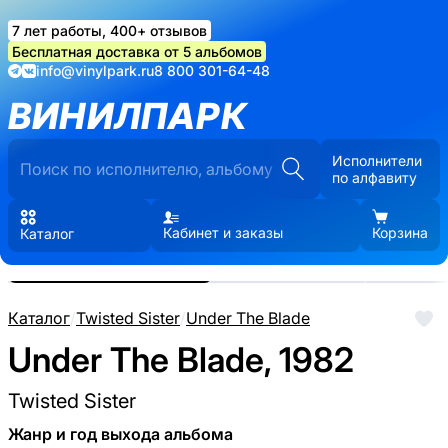
7 лет работы, 400+ отзывов
Бесплатная доставка от 5 альбомов
info@vinylpark.ru
8 800 301-64-48
ВИНИЛПАРК
Исполнители
по алфавиту
Кабинет и заказы
Корзина
Каталог
Реальные фото пластинки.
Нажмите, чтобы увеличить
Каталог
/
Twisted Sister
/
Under The Blade
Under The Blade, 1982
Twisted Sister
Жанр и год выхода альбома