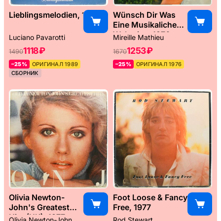
Lieblingsmelodien, 1989
Wünsch Dir Was
Eine Musikaliche
Weltreise, 1976
Luciano Pavarotti
Mireille Mathieu
1118 ₽
1253 ₽
1490
1670
–25%
ОРИГИНАЛ 1989
–25%
ОРИГИНАЛ 1976
СБОРНИК
Olivia Newton-
Foot Loose & Fancy
John's Greatest
Free, 1977
Hits (UK), 1977
Olivia Newton-John
Rod Stewart