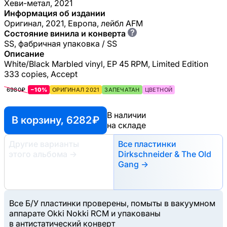
Хеви-метал, 2021
Информация об издании
Оригинал, 2021, Европа, лейбл AFM
?
Состояние винила и конверта
SS, фабричная упаковка / SS
Описание
White/Black Marbled vinyl, EP 45 RPM, Limited Edition
333 copies, Accept
6980₽
−10%
ОРИГИНАЛ 2021
ЗАПЕЧАТАН
ЦВЕТНОЙ
В наличии
В корзину, 6282 ₽
на складе
Другие варианты
Все пластинки
этого альбома
→
Dirkschneider & The Old
Gang →
Все Б/У пластинки проверены, помыты в вакуумном
аппарате Okki Nokki RCM и упакованы
в антистатический конверт