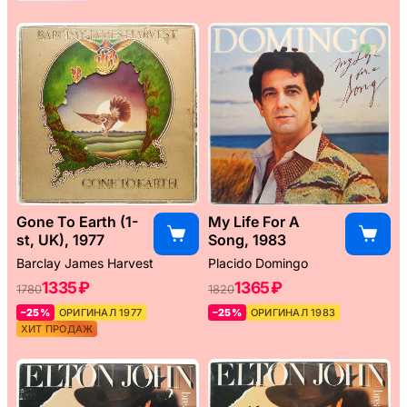
Gone To Earth (1-
My Life For A
st, UK), 1977
Song, 1983
Barclay James Harvest
Placido Domingo
1335 ₽
1365 ₽
1780
1820
–25%
ОРИГИНАЛ 1977
–25%
ОРИГИНАЛ 1983
ХИТ ПРОДАЖ