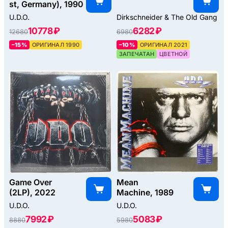
st, Germany), 1990
U.D.O.
Dirkschneider & The Old Gang
10778 ₽
6282 ₽
12680
6980
–15%
ОРИГИНАЛ 1990
–10%
ОРИГИНАЛ 2021
ЗАПЕЧАТАН
ЦВЕТНОЙ
Game Over
Mean
(2LP), 2022
Machine, 1989
U.D.O.
U.D.O.
7992 ₽
5083 ₽
8880
5980