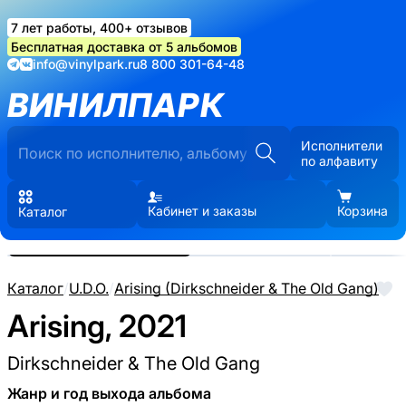
7 лет работы, 400+ отзывов
Бесплатная доставка от 5 альбомов
info@vinylpark.ru
8 800 301-64-48
ВИНИЛПАРК
Исполнители
по алфавиту
Кабинет и заказы
Корзина
Каталог
Реальные фото пластинки.
Нажмите, чтобы увеличить
Каталог
/
U.D.O.
/
Arising (Dirkschneider & The Old Gang)
Arising, 2021
Dirkschneider & The Old Gang
Жанр и год выхода альбома