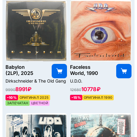
Babylon
Faceless
(2LP), 2025
World, 1990
Dirkschneider & The Old Gang
U.D.O.
8991 ₽
10778 ₽
9990
12680
–10%
ОРИГИНАЛ 2025
–15%
ОРИГИНАЛ 1990
ЗАПЕЧАТАН
ЦВЕТНОЙ