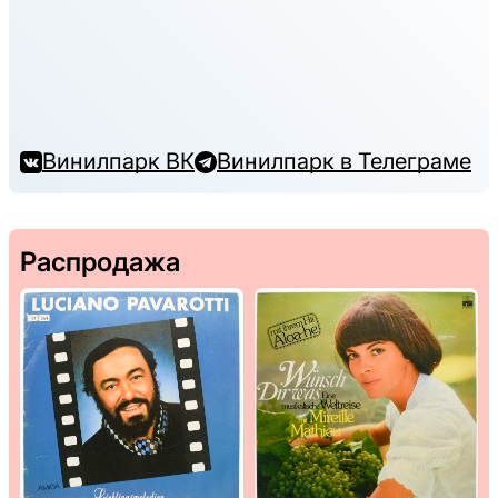
Винилпарк ВК
Винилпарк в Телеграме
Распродажа