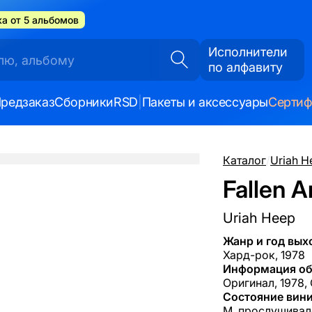
а от 5 альбомов
Исполнители
по алфавиту
редзаказ
Сборники
RSD
|
Пакеты и аксессуары
Серти
Каталог
/
Uriah H
Fallen A
Uriah Heep
Жанр и год вых
Хард-рок, 1978
Информация об
Оригинал, 1978,
Состояние вини
M, прослушивал