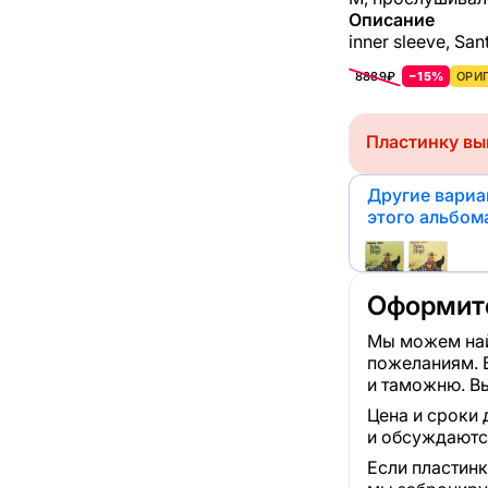
Описание
inner sleeve, San
8889₽
−15%
ОРИГ
Пластинку вы
Другие вари
этого альбом
Оформите
Мы можем най
пожеланиям. 
и таможню. Вы
Цена и сроки 
и обсуждаютс
Если пластинк