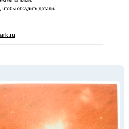
м её за вами.
 чтобы обсудить детали:
ark.ru