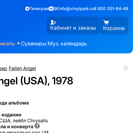
Телеграм
ВК
info@vinylpark.ru
8 800 301-64-48
Кабинет и заказы
Корзина
✦
фикаты
Сувениры
|
Муз. календарь
eep
/
Fallen Angel
ngel (USA), 1978
ода альбома
 издании
 США, лейбл Chrysalis
?
ла и конверта
ся несколько раз / M