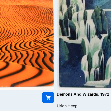
Demons And Wizards, 1972
Uriah Heep