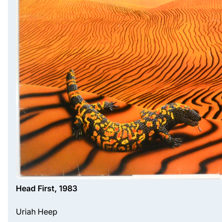
Head First, 1983
Uriah Heep