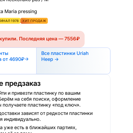
ta Maria pressing
ИНАЛ 1978
ХИТ ПРОДАЖ
купили. Последняя цена — 7556 ₽
анты
Все пластинки Uriah
а
от 4690₽
→
Heep →
 предзаказ
ти и привезти пластинку по вашим
Берём на себя поиски, оформление
 получаете пластинку «под ключ».
доставки зависят от редкости пластинки
я индивидуально.
а уже есть в ближайших партиях,