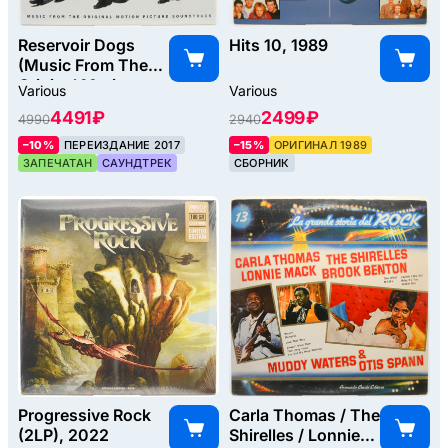
Reservoir Dogs
Hits 10, 1989
(Music From The
Original Motion
Various
Various
Picture
4491 ₽
2499 ₽
4990
2940
Soundtrack), 1992
–10%
ПЕРЕИЗДАНИЕ 2017
–15%
ОРИГИНАЛ 1989
ЗАПЕЧАТАН
САУНДТРЕК
СБОРНИК
Progressive Rock
Carla Thomas / The
(2LP), 2022
Shirelles / Lonnie