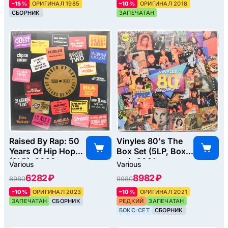
–15%
ОРИГИНАЛ 1985
–10%
ОРИГИНАЛ 2018
СБОРНИК
ЗАПЕЧАТАН
Raised By Rap: 50
Vinyles 80's The
Years Of Hip Hop
Box Set (5LP, Box-
(2LP), 2023
set), 2021
Various
Various
6282 ₽
8982 ₽
6980
9980
–10%
ОРИГИНАЛ 2023
–10%
ОРИГИНАЛ 2021
ЗАПЕЧАТАН
СБОРНИК
РЕДКИЙ
ЗАПЕЧАТАН
БОКС-СЕТ
СБОРНИК