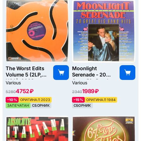
The Worst Edits
Moonlight
Volume 5 (2LP,
Serenade - 20
USA), 2023
Great Big Band
Various
Various
Hits, 1984
4752 ₽
1989 ₽
5280
2340
–10%
ОРИГИНАЛ 2023
–15%
ОРИГИНАЛ 1984
ЗАПЕЧАТАН
СБОРНИК
СБОРНИК