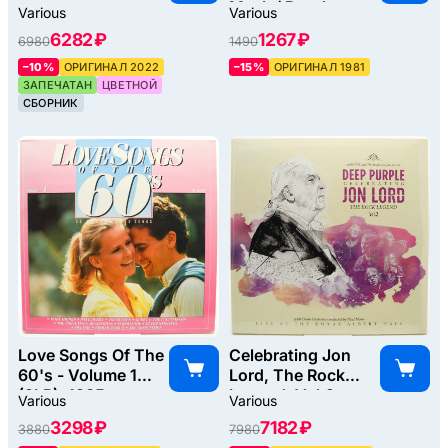
Mack / Brook
Various
Various
Benton / Otis
6282 ₽
1267 ₽
6980
1490
Spann / Muddy
Waters, 1981
–10%
ОРИГИНАЛ 2022
–15%
ОРИГИНАЛ 1981
ЗАПЕЧАТАН
ЦВЕТНОЙ
СБОРНИК
Love Songs Of The
Celebrating Jon
60's - Volume 1
Lord, The Rock
(2LP), 1985
Legend, Vol.2
Various
Various
(2LP), 2018
3298 ₽
7182 ₽
3880
7980