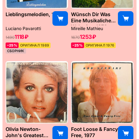
Lieblingsmelodien, 1989
Wünsch Dir Was
Eine Musikaliche
Weltreise, 1976
Luciano Pavarotti
Mireille Mathieu
1118 ₽
1253 ₽
1490
1670
–25%
ОРИГИНАЛ 1989
–25%
ОРИГИНАЛ 1976
СБОРНИК
Olivia Newton-
Foot Loose & Fancy
John's Greatest
Free, 1977