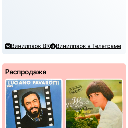
Винилпарк ВК
Винилпарк в Телеграме
Распродажа