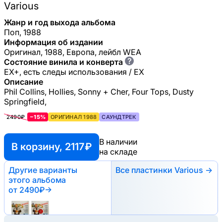
Various
Жанр и год выхода альбома
Поп, 1988
Информация об издании
Оригинал, 1988, Европа, лейбл WEA
?
Состояние винила и конверта
EX+, есть следы использования / EX
Описание
Phil Collins, Hollies, Sonny + Cher, Four Tops, Dusty
Springfield,
2490₽
−15%
ОРИГИНАЛ 1988
САУНДТРЕК
В наличии
В корзину, 2117 ₽
на складе
Другие варианты
Все пластинки Various →
этого альбома
от 2490₽
→