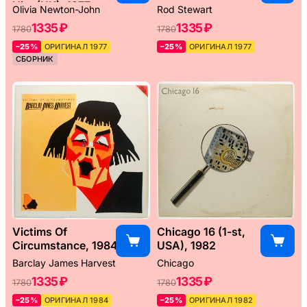
Hits (UK), 1977
Olivia Newton-John
Rod Stewart
1335 ₽
1335 ₽
1780
1780
–25%
ОРИГИНАЛ 1977
–25%
ОРИГИНАЛ 1977
СБОРНИК
Victims Of
Chicago 16 (1-st,
Circumstance, 1984
USA), 1982
Barclay James Harvest
Chicago
1335 ₽
1335 ₽
1780
1780
–25%
ОРИГИНАЛ 1984
–25%
ОРИГИНАЛ 1982