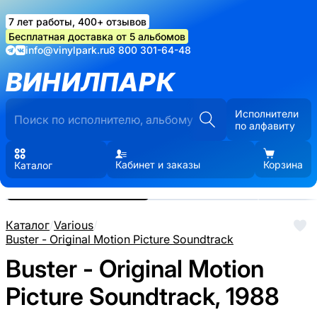
7 лет работы, 400+ отзывов
Бесплатная доставка от 5 альбомов
info@vinylpark.ru
8 800 301-64-48
ВИНИЛПАРК
Исполнители
по алфавиту
Кабинет и заказы
Корзина
Каталог
Реальные фото пластинки.
Нажмите, чтобы увеличить
Каталог
/
Various
/
Buster - Original Motion Picture Soundtrack
Buster - Original Motion
Picture Soundtrack, 1988