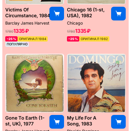
Victims Of
Chicago 16 (1-st,
Circumstance, 1984
USA), 1982
Barclay James Harvest
Chicago
1335 ₽
1335 ₽
1780
1780
–25%
ОРИГИНАЛ 1984
–25%
ОРИГИНАЛ 1982
ПОПУЛЯРНО
Gone To Earth (1-
My Life For A
st, UK), 1977
Song, 1983