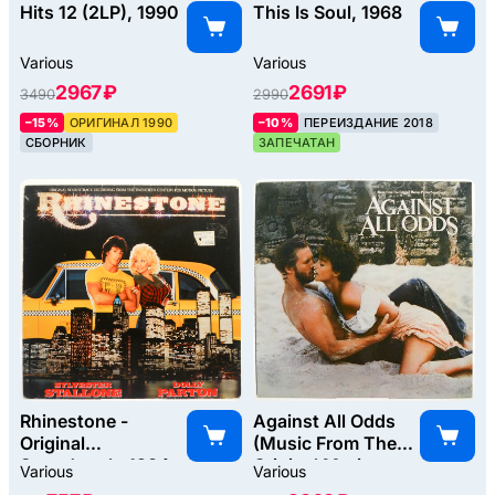
Hits 12 (2LP), 1990
This Is Soul, 1968
Various
Various
2967 ₽
2691 ₽
3490
2990
–15%
ОРИГИНАЛ 1990
–10%
ПЕРЕИЗДАНИЕ 2018
СБОРНИК
ЗАПЕЧАТАН
Rhinestone -
Against All Odds
Original
(Music From The
Soundtrack, 1984
Original Motion
Various
Various
Picture