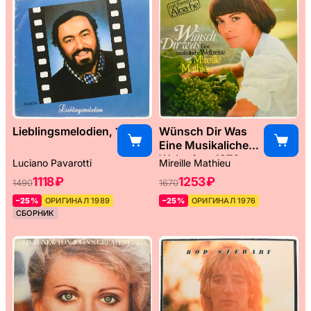
Lieblingsmelodien, 1989
Wünsch Dir Was
Eine Musikaliche
Weltreise, 1976
Luciano Pavarotti
Mireille Mathieu
1118 ₽
1253 ₽
1490
1670
–25%
ОРИГИНАЛ 1989
–25%
ОРИГИНАЛ 1976
СБОРНИК