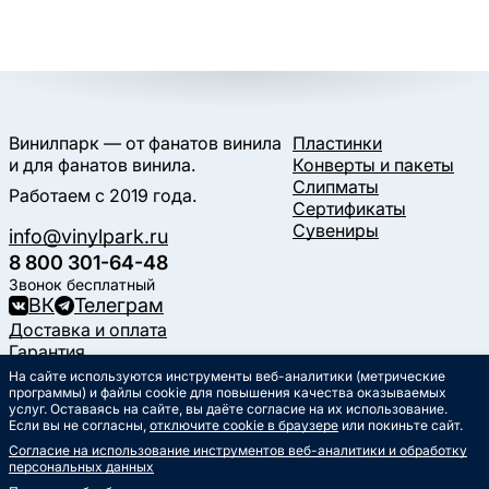
Винилпарк — от фанатов винила
Пластинки
и для фанатов винила.
Конверты и пакеты
Слипматы
Работаем с 2019 года.
Сертификаты
Сувениры
info@vinylpark.ru
8 800 301-64-48
Звонок бесплатный
ВК
Телеграм
Доставка и оплата
Гарантия
Контакты
На сайте используются инструменты веб-аналитики (метрические
Статьи
программы) и файлы cookie для повышения качества оказываемых
услуг. Оставаясь на сайте, вы даёте согласие на их использование.
Музыкальный календарь
Если вы не согласны,
отключите cookie в браузере
или покиньте сайт.
Документы
Согласие на использование инструментов веб-аналитики и обработку
Публичная оферта
персональных данных
Политика обработки
персональных данных