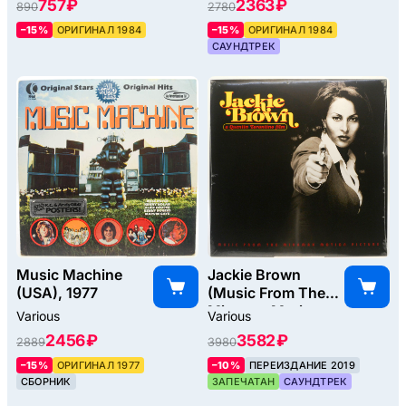
757 ₽
2363 ₽
890
2780
Soundtrack), 1984
–15%
ОРИГИНАЛ 1984
–15%
ОРИГИНАЛ 1984
САУНДТРЕК
Music Machine
Jackie Brown
(USA), 1977
(Music From The
Miramax Motion
Various
Various
Picture), 1997
2456 ₽
3582 ₽
2889
3980
–15%
ОРИГИНАЛ 1977
–10%
ПЕРЕИЗДАНИЕ 2019
СБОРНИК
ЗАПЕЧАТАН
САУНДТРЕК