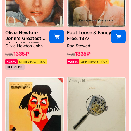
Olivia Newton-
Foot Loose & Fancy
John's Greatest
Free, 1977
Hits (UK), 1977
Olivia Newton-John
Rod Stewart
1335 ₽
1335 ₽
1780
1780
–25%
ОРИГИНАЛ 1977
–25%
ОРИГИНАЛ 1977
СБОРНИК