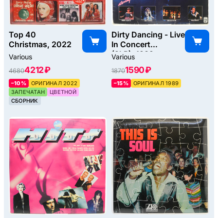
Top 40
Dirty Dancing - Live
Christmas, 2022
In Concert
(2LP), 1989
Various
Various
4212 ₽
1590 ₽
4680
1870
–10%
ОРИГИНАЛ 2022
–15%
ОРИГИНАЛ 1989
ЗАПЕЧАТАН
ЦВЕТНОЙ
СБОРНИК