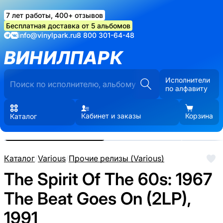
7 лет работы, 400+ отзывов
Бесплатная доставка от 5 альбомов
info@vinylpark.ru
8 800 301-64-48
ВИНИЛПАРК
Исполнители
по алфавиту
Кабинет и заказы
Корзина
Каталог
Реальные фото пластинки.
Нажмите, чтобы увеличить
Каталог
/
Various
/
Прочие релизы (Various)
The Spirit Of The 60s: 1967
The Beat Goes On (2LP),
1991