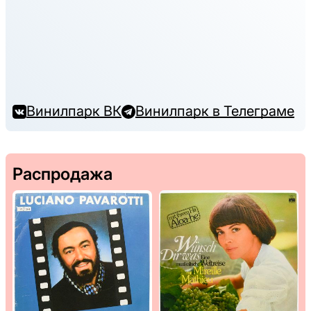
Винилпарк ВК
Винилпарк в Телеграме
Распродажа