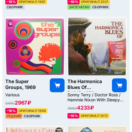
–15%
ОРИГИНАЛ 1981
–10%
ОРИГИНАЛ 2021
СБОРНИК
ЗАПЕЧАТАН
СБОРНИК
The Super
The Harmonica
Groups, 1969
Blues Of
(USA), 1972
Various
Sonny Terry / Doctor Ross /
Hammie Nixon With Sleepy
2967 ₽
3490
John Estes / Sonny Boy
4233 ₽
4980
Williamson
–15%
ОРИГИНАЛ 1969
–15%
ОРИГИНАЛ 1972
РЕДКИЙ
СБОРНИК