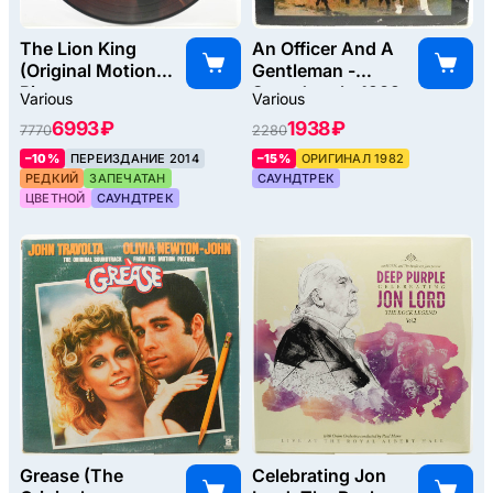
The Lion King
An Officer And A
(Original Motion
Gentleman -
Picture
Soundtrack, 1982
Various
Various
Soundtrack), 1994
6993 ₽
1938 ₽
7770
2280
–10%
ПЕРЕИЗДАНИЕ 2014
–15%
ОРИГИНАЛ 1982
РЕДКИЙ
ЗАПЕЧАТАН
САУНДТРЕК
ЦВЕТНОЙ
САУНДТРЕК
Grease (The
Celebrating Jon