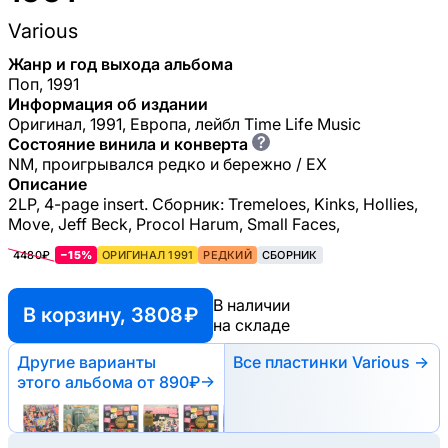
Various
Жанр и год выхода альбома
Поп, 1991
Информация об издании
Оригинал, 1991, Европа, лейбл Time Life Music
?
Состояние винила и конверта
NM, проигрывался редко и бережно / EX
Описание
2LP, 4-page insert. Сборник: Tremeloes, Kinks, Hollies,
Move, Jeff Beck, Procol Harum, Small Faces,
4480₽
−15%
ОРИГИНАЛ 1991
РЕДКИЙ
СБОРНИК
В наличии
В корзину, 3808 ₽
на складе
Другие варианты
Все пластинки Various →
этого альбома
от 890₽
→