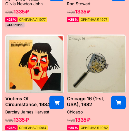
Hits (UK), 1977
Olivia Newton-John
Rod Stewart
1335 ₽
1335 ₽
1780
1780
–25%
ОРИГИНАЛ 1977
–25%
ОРИГИНАЛ 1977
СБОРНИК
Victims Of
Chicago 16 (1-st,
Circumstance, 1984
USA), 1982
Barclay James Harvest
Chicago
1335 ₽
1335 ₽
1780
1780
–25%
ОРИГИНАЛ 1984
–25%
ОРИГИНАЛ 1982