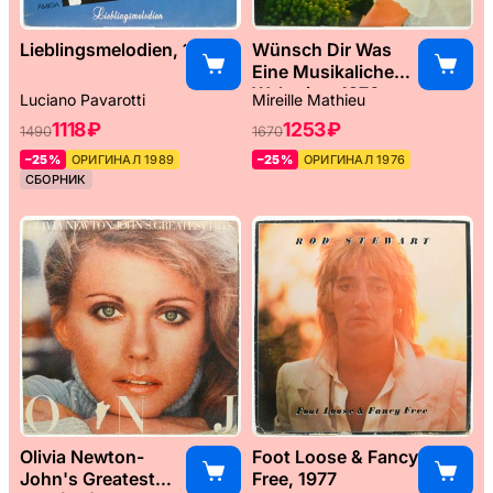
Lieblingsmelodien, 1989
Wünsch Dir Was
Eine Musikaliche
Weltreise, 1976
Luciano Pavarotti
Mireille Mathieu
1118 ₽
1253 ₽
1490
1670
–25%
ОРИГИНАЛ 1989
–25%
ОРИГИНАЛ 1976
СБОРНИК
Olivia Newton-
Foot Loose & Fancy
John's Greatest
Free, 1977