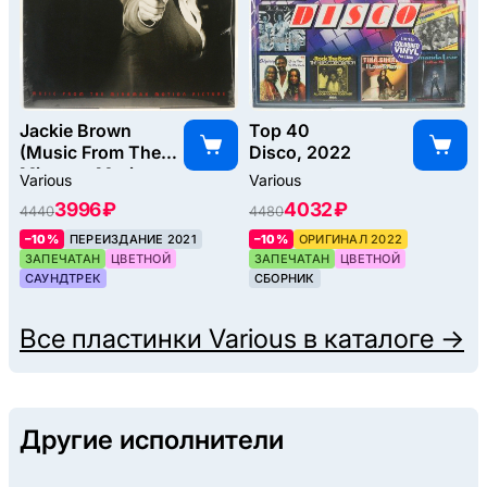
Jackie Brown
Top 40
(Music From The
Disco, 2022
Miramax Motion
Various
Various
Picture), 1997
3996 ₽
4032 ₽
4440
4480
–10%
ПЕРЕИЗДАНИЕ 2021
–10%
ОРИГИНАЛ 2022
ЗАПЕЧАТАН
ЦВЕТНОЙ
ЗАПЕЧАТАН
ЦВЕТНОЙ
САУНДТРЕК
СБОРНИК
Все пластинки
Various
в каталоге →
Другие исполнители