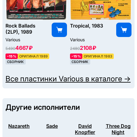
Rock Ballads
Tropical, 1983
(2LP), 1989
Various
Various
4667 ₽
2108 ₽
5490
2480
–15%
ОРИГИНАЛ 1989
–15%
ОРИГИНАЛ 1983
СБОРНИК
СБОРНИК
Все пластинки
Various
в каталоге →
Другие исполнители
Nazareth
Sade
David
Three Dog
Knopfler
Night