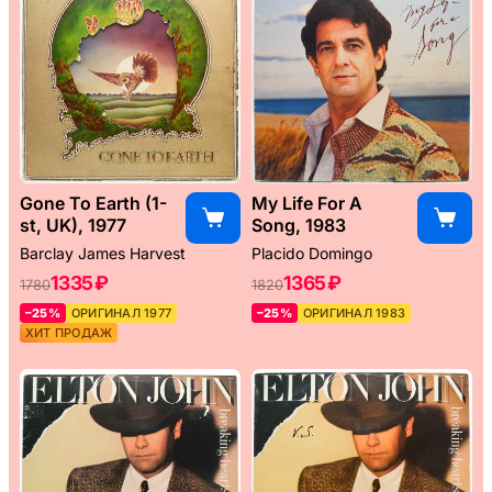
Gone To Earth (1-
My Life For A
st, UK), 1977
Song, 1983
Barclay James Harvest
Placido Domingo
1335 ₽
1365 ₽
1780
1820
–25%
ОРИГИНАЛ 1977
–25%
ОРИГИНАЛ 1983
ХИТ ПРОДАЖ