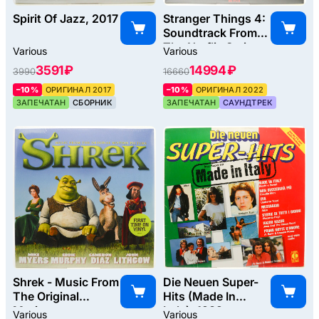
Spirit Of Jazz, 2017
Stranger Things 4:
Soundtrack From
The Netflix Series
Various
Various
(2LP, USA), 2022
3591 ₽
14994 ₽
3990
16660
–10%
ОРИГИНАЛ 2017
–10%
ОРИГИНАЛ 2022
ЗАПЕЧАТАН
СБОРНИК
ЗАПЕЧАТАН
САУНДТРЕК
Shrek - Music From
Die Neuen Super-
The Original
Hits (Made In
Motion
Italy), 1982
Various
Various