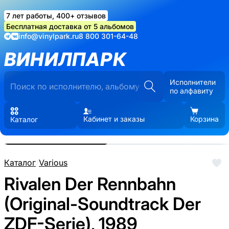
7 лет работы, 400+ отзывов
Бесплатная доставка от 5 альбомов
info@vinylpark.ru
8 800 301-64-48
ВИНИЛПАРК
Исполнители
по алфавиту
Кабинет и заказы
Корзина
Каталог
Реальные фото пластинки.
Нажмите, чтобы увеличить
Каталог
/
Various
Rivalen Der Rennbahn
(Original-Soundtrack Der
ZDF-Serie), 1989