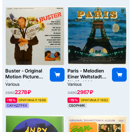
Buster - Original
Paris - Melodien
Motion Picture
Einer Weltstadt
Soundtrack
(2LP), 1982
Various
Various
(UK), 1988
2278 ₽
2967 ₽
2680
3490
–15%
ОРИГИНАЛ 1988
–15%
ОРИГИНАЛ 1982
САУНДТРЕК
СБОРНИК