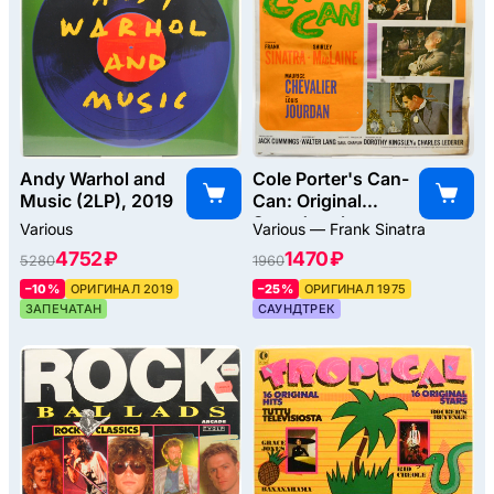
Andy Warhol and
Cole Porter's Can-
Music (2LP), 2019
Can: Original
Soundtrack
Various
Various — Frank Sinatra
Album, 1960
4752 ₽
1470 ₽
5280
1960
–10%
ОРИГИНАЛ 2019
–25%
ОРИГИНАЛ 1975
ЗАПЕЧАТАН
САУНДТРЕК