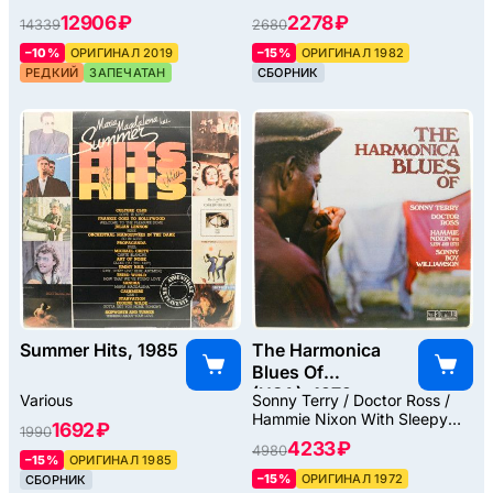
Picture, 2019
12906 ₽
2278 ₽
14339
2680
–10%
ОРИГИНАЛ 2019
–15%
ОРИГИНАЛ 1982
РЕДКИЙ
ЗАПЕЧАТАН
СБОРНИК
Summer Hits, 1985
The Harmonica
Blues Of
(USA), 1972
Various
Sonny Terry / Doctor Ross /
Hammie Nixon With Sleepy
1692 ₽
1990
John Estes / Sonny Boy
4233 ₽
4980
Williamson
–15%
ОРИГИНАЛ 1985
–15%
ОРИГИНАЛ 1972
СБОРНИК