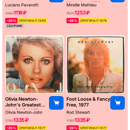
Weltreise, 1976
Luciano Pavarotti
Mireille Mathieu
1118 ₽
1253 ₽
1490
1670
–25%
ОРИГИНАЛ 1989
–25%
ОРИГИНАЛ 1976
СБОРНИК
Olivia Newton-
Foot Loose & Fancy
John's Greatest
Free, 1977
Hits (UK), 1977
Olivia Newton-John
Rod Stewart
1335 ₽
1335 ₽
1780
1780
–25%
ОРИГИНАЛ 1977
–25%
ОРИГИНАЛ 1977