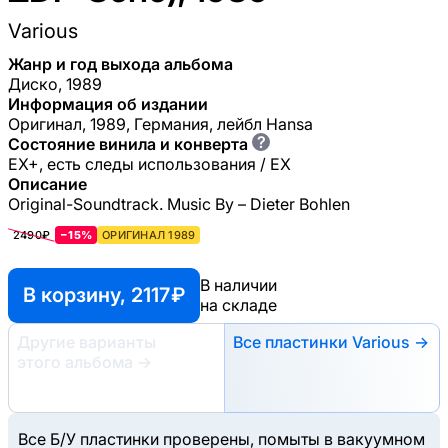
Various
Жанр и год выхода альбома
Диско, 1989
Информация об издании
Оригинал, 1989, Германия, лейбл Hansa
?
Состояние винила и конверта
EX+, есть следы использования / EX
Описание
Original-Soundtrack. Music By – Dieter Bohlen
2490₽
−15%
ОРИГИНАЛ 1989
В наличии
В корзину, 2117 ₽
на складе
Другие варианты
Все пластинки Various →
этого альбома
→
Все Б/У пластинки проверены, помыты в вакуумном