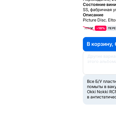
Состояние вини
SS, фабричная у
Описание
Picture Disc. Elt
7770₽
−10%
ПЕРЕ
В корзину,
Другие вари
этого альбом
Все Б/У пласт
помыты в вак
Okki Nokki RC
в антистатиче