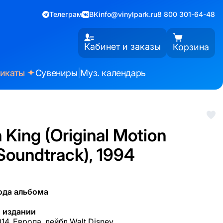
Телеграм
ВК
info@vinylpark.ru
8 800 301-64-48
Кабинет и заказы
Корзина
✦
фикаты
Сувениры
|
Муз. календарь
 King (Original Motion
Soundtrack), 1994
ода альбома
 издании
14, Европа, лейбл Walt Disney