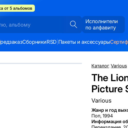
а от 5 альбомов
Исполнители
по алфавиту
редзаказ
Сборники
RSD
|
Пакеты и аксессуары
Серти
Каталог
/
Various
The Lion
Picture 
Various
Жанр и год вых
Поп, 1994
Информация об
Переиздание, 20