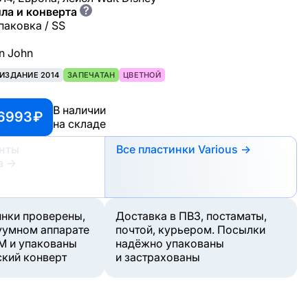
?
ла и конверта
паковка / SS
on John
ИЗДАНИЕ 2014
ЗАПЕЧАТАН
ЦВЕТНОЙ
В наличии
 6993 ₽
на складе
анты
Все пластинки Various →
а
→
инки проверены,
Доставка в ПВЗ, постаматы,
уумном аппарате
почтой, курьером. Посылки
M и упакованы
надёжно упакованы
ский конверт
и застрахованы