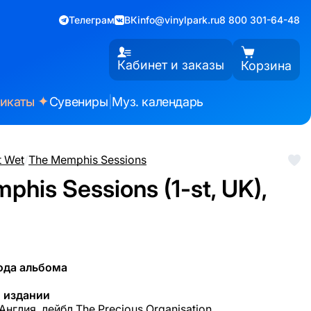
Телеграм
ВК
info@vinylpark.ru
8 800 301-64-48
Кабинет и заказы
Корзина
✦
фикаты
Сувениры
|
Муз. календарь
t Wet
/
The Memphis Sessions
his Sessions (1-st, UK),
ода альбома
 издании
Англия, лейбл The Precious Organisation