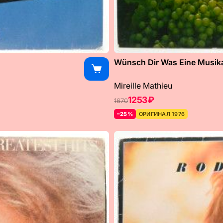
Wünsch Dir Was Eine Musikal
Mireille Mathieu
1253 ₽
1670
–25%
ОРИГИНАЛ 1976