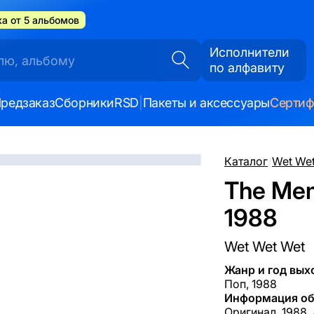
а от 5 альбомов
Исполнители
по алфавиту
редзаказ
Сборники
RSD
|
Пакеты и аксессуары
Серти
Каталог
/
Wet We
The Memp
1988
Wet Wet Wet
Жанр и год вых
Поп, 1988
Информация об
Оригинал, 1988, 