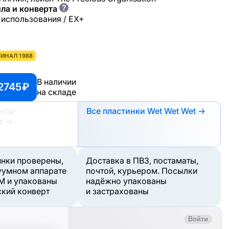
?
ла и конверта
 использования / EX+
ИНАЛ 1988
В наличии
2745 ₽
на складе
анты
Все пластинки Wet Wet Wet →
а
→
инки проверены,
Доставка в ПВЗ, постаматы,
уумном аппарате
почтой, курьером. Посылки
M и упакованы
надёжно упакованы
ский конверт
и застрахованы