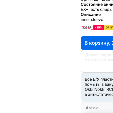
Состояние вини
EX+, есть следы
Описание
inner sleeve
3229₽
−15%
ОРИГ
В корзину, 
Другие вари
этого альбом
Все Б/У пласт
помыты в вак
Okki Nokki RC
в антистатиче