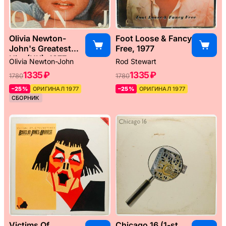
Olivia Newton-
Foot Loose & Fancy
John's Greatest
Free, 1977
Hits (UK), 1977
Olivia Newton-John
Rod Stewart
1335 ₽
1335 ₽
1780
1780
–25%
ОРИГИНАЛ 1977
–25%
ОРИГИНАЛ 1977
СБОРНИК
Victims Of
Chicago 16 (1-st,