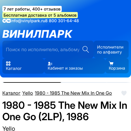
7 лет работы, 400+ отзывов
Бесплатная доставка от 5 альбомов
info@vinylpark.ru
8 800 301-64-48
ВИНИЛПАРК
Исполнители
по алфавиту
Кабинет и заказы
Корзина
Каталог
Реальные фото пластинки.
Нажмите, чтобы увеличить
Каталог
/
Yello
/
1980 - 1985 The New Mix In One Go
1980 - 1985 The New Mix In
One Go (2LP), 1986
Yello