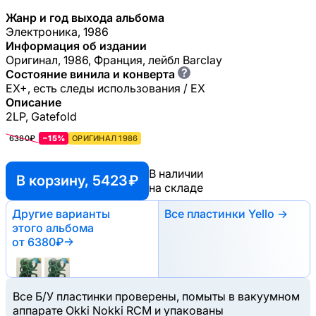
Жанр и год выхода альбома
Электроника, 1986
Информация об издании
Оригинал, 1986, Франция, лейбл Barclay
?
Состояние винила и конверта
EX+, есть следы использования / EX
Описание
2LP, Gatefold
6380₽
−15%
ОРИГИНАЛ 1986
В наличии
В корзину, 5423 ₽
на складе
Другие варианты
Все пластинки Yello →
этого альбома
от 6380₽
→
Все Б/У пластинки проверены, помыты в вакуумном
аппарате Okki Nokki RCM и упакованы