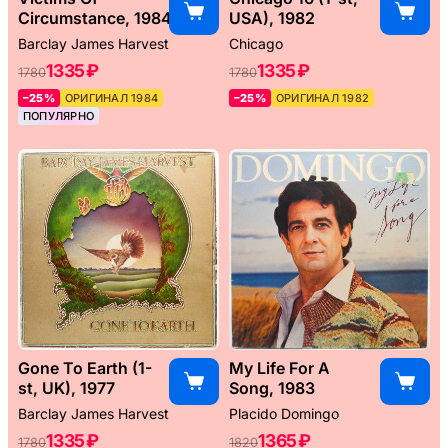
Circumstance, 1984
USA), 1982
Barclay James Harvest
Chicago
1335 ₽
1335 ₽
1780
1780
–25%
ОРИГИНАЛ 1984
–25%
ОРИГИНАЛ 1982
ПОПУЛЯРНО
Gone To Earth (1-
My Life For A
st, UK), 1977
Song, 1983
Barclay James Harvest
Placido Domingo
1335 ₽
1365 ₽
1780
1820