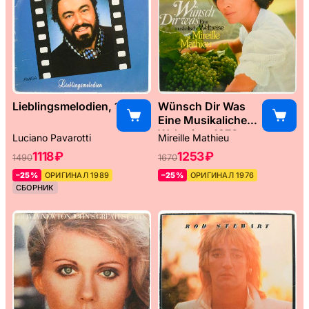
Lieblingsmelodien, 1989
Wünsch Dir Was
Eine Musikaliche
Weltreise, 1976
Luciano Pavarotti
Mireille Mathieu
1118 ₽
1253 ₽
1490
1670
–25%
ОРИГИНАЛ 1989
–25%
ОРИГИНАЛ 1976
СБОРНИК