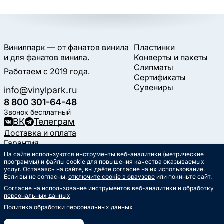
Винилпарк — от фанатов винила
Пластинки
и для фанатов винила.
Конверты и пакеты
Слипматы
Работаем с 2019 года.
Сертификаты
Сувениры
info@vinylpark.ru
8 800 301-64-48
Звонок бесплатный
ВК
Телеграм
Доставка и оплата
Гарантия
Контакты
На сайте используются инструменты веб-аналитики (метрические
программы) и файлы cookie для повышения качества оказываемых
Статьи
услуг. Оставаясь на сайте, вы даёте согласие на их использование.
Музыкальный календарь
Если вы не согласны,
отключите cookie в браузере
или покиньте сайт.
Документы
Согласие на использование инструментов веб-аналитики и обработку
Публичная оферта
персональных данных
Политика обработки
персональных данных
Политика обработки персональных данных
Согласие на обработку
персональных данных