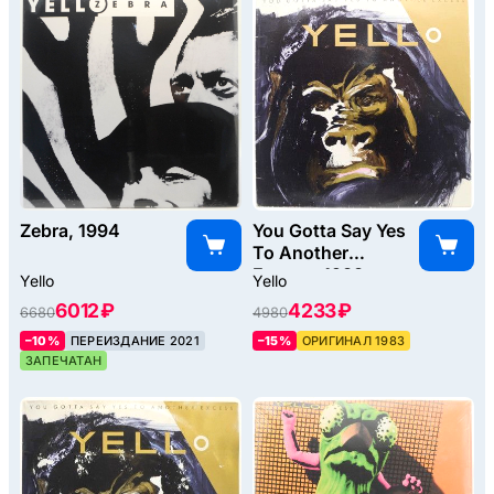
Zebra, 1994
You Gotta Say Yes
To Another
Excess, 1983
Yello
Yello
6012 ₽
4233 ₽
6680
4980
–10%
ПЕРЕИЗДАНИЕ 2021
–15%
ОРИГИНАЛ 1983
ЗАПЕЧАТАН