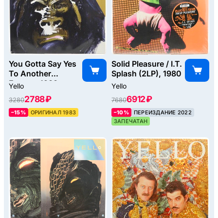
You Gotta Say Yes
Solid Pleasure / I.T.
To Another
Splash (2LP), 1980
Excess, 1983
Yello
Yello
2788 ₽
6912 ₽
3280
7680
–15%
ОРИГИНАЛ 1983
–10%
ПЕРЕИЗДАНИЕ 2022
ЗАПЕЧАТАН