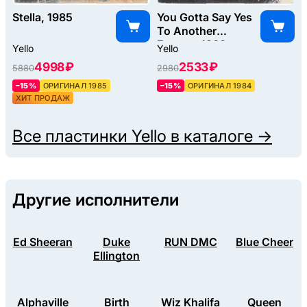
Stella, 1985
You Gotta Say Yes
To Another
Excess, 1983
Yello
Yello
4998 ₽
2533 ₽
5880
2980
–15%
ОРИГИНАЛ 1985
–15%
ОРИГИНАЛ 1984
ХИТ ПРОДАЖ
Все пластинки
Yello
в каталоге →
Другие исполнители
Ed Sheeran
Duke
RUN DMC
Blue Cheer
Ellington
Alphaville
Birth
Wiz Khalifa
Queen