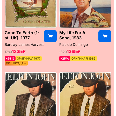
Gone To Earth (1-
My Life For A
st, UK), 1977
Song, 1983
Barclay James Harvest
Placido Domingo
1335 ₽
1365 ₽
1780
1820
–25%
ОРИГИНАЛ 1977
–25%
ОРИГИНАЛ 1983
ХИТ ПРОДАЖ