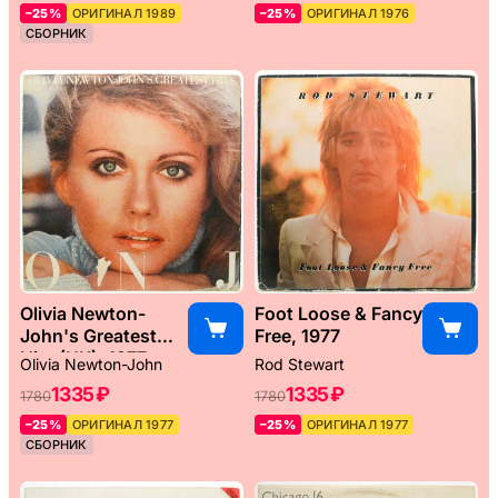
–25%
ОРИГИНАЛ 1989
–25%
ОРИГИНАЛ 1976
СБОРНИК
Olivia Newton-
Foot Loose & Fancy
John's Greatest
Free, 1977
Hits (UK), 1977
Olivia Newton-John
Rod Stewart
1335 ₽
1335 ₽
1780
1780
–25%
ОРИГИНАЛ 1977
–25%
ОРИГИНАЛ 1977
СБОРНИК