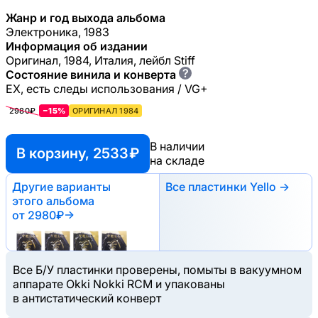
Жанр и год выхода альбома
Электроника, 1983
Информация об издании
Оригинал, 1984, Италия, лейбл Stiff
?
Состояние винила и конверта
EX, есть следы использования / VG+
2980₽
−15%
ОРИГИНАЛ 1984
В наличии
В корзину, 2533 ₽
на складе
Другие варианты
Все пластинки Yello →
этого альбома
от 2980₽
→
Все Б/У пластинки проверены, помыты в вакуумном
аппарате Okki Nokki RCM и упакованы
в антистатический конверт