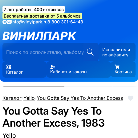
7 лет работы, 400+ отзывов
Бесплатная доставка от 5 альбомов
info@vinylpark.ru
8 800 301-64-48
ВИНИЛПАРК
Исполнители
по алфавиту
Кабинет и заказы
Корзина
Каталог
Реальные фото пластинки.
Нажмите, чтобы увеличить
Каталог
/
Yello
/
You Gotta Say Yes To Another Excess
You Gotta Say Yes To
Another Excess, 1983
Yello