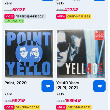
Excess, 1983
Yello
Yello
6012 ₽
4233 ₽
6680
4980
–10%
ПЕРЕИЗДАНИЕ 2021
–15%
ОРИГИНАЛ 1983
ЗАПЕЧАТАН
Point, 2020
Yell40 Years
(2LP), 2021
Yello
Yello
6921 ₽
15894 ₽
7690
17660
–10%
ОРИГИНАЛ 2020
–10%
ОРИГИНАЛ 2021