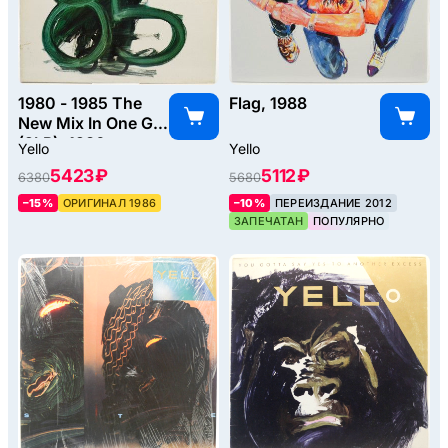
1980 - 1985 The
Flag, 1988
New Mix In One Go
(2LP), 1986
Yello
Yello
5423 ₽
5112 ₽
6380
5680
–15%
ОРИГИНАЛ 1986
–10%
ПЕРЕИЗДАНИЕ 2012
ЗАПЕЧАТАН
ПОПУЛЯРНО