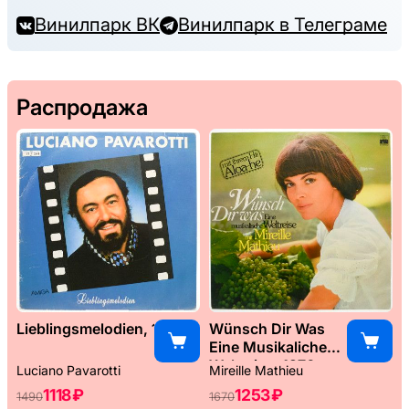
Винилпарк ВК
Винилпарк в Телеграме
Распродажа
Lieblingsmelodien, 1989
Wünsch Dir Was
Eine Musikaliche
Weltreise, 1976
Luciano Pavarotti
Mireille Mathieu
1118 ₽
1253 ₽
1490
1670