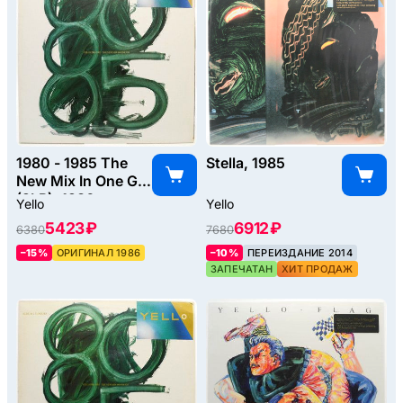
1980 - 1985 The
Stella, 1985
New Mix In One Go
(2LP), 1986
Yello
Yello
5423 ₽
6912 ₽
6380
7680
–15%
ОРИГИНАЛ 1986
–10%
ПЕРЕИЗДАНИЕ 2014
ЗАПЕЧАТАН
ХИТ ПРОДАЖ