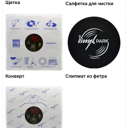
Щетка
Салфетка для чистки
Конверт
Слипмат из фетра