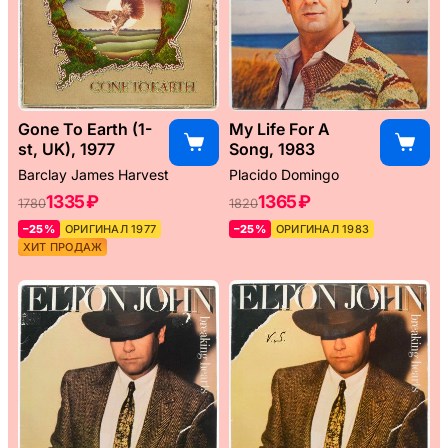
Gone To Earth (1-
My Life For A
st, UK), 1977
Song, 1983
Barclay James Harvest
Placido Domingo
1335 ₽
1365 ₽
1780
1820
–25%
ОРИГИНАЛ 1977
–25%
ОРИГИНАЛ 1983
ХИТ ПРОДАЖ