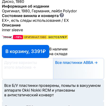
Диско, 1980
Информация об издании
Оригинал, 1980, Германия, лейбл Polydor
?
Состояние винила и конверта
EX+, есть следы использования / EX
Описание
inner sleeve
3989₽
−15%
ОРИГИНАЛ 1980
БЕСТСЕЛЛЕР
В наличии
В корзину, 3391 ₽
на складе
Другие варианты
Все пластинки ABBA →
этого альбома
→
Все Б/У пластинки проверены, помыты в вакуумном
аппарате Okki Nokki RCM и упакованы
в антистатический конверт