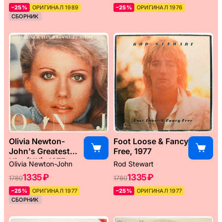
–25%
ОРИГИНАЛ 1989
–25%
ОРИГИНАЛ 1976
СБОРНИК
Olivia Newton-
Foot Loose & Fancy
John's Greatest
Free, 1977
Hits (UK), 1977
Olivia Newton-John
Rod Stewart
1335 ₽
1335 ₽
1780
1780
–25%
ОРИГИНАЛ 1977
–25%
ОРИГИНАЛ 1977
СБОРНИК