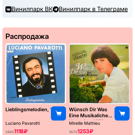
Винилпарк ВК
Винилпарк в Телеграме
Распродажа
Lieblingsmelodien, 1989
Wünsch Dir Was
Eine Musikaliche
Weltreise, 1976
Luciano Pavarotti
Mireille Mathieu
1118 ₽
1253 ₽
1490
1670