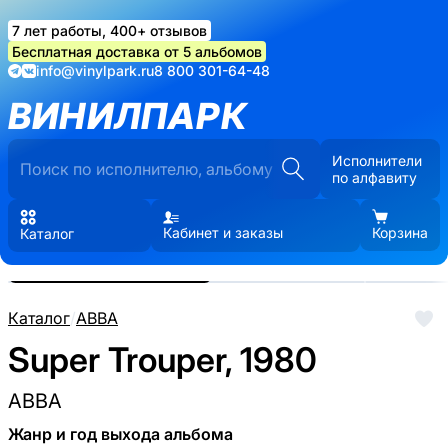
7 лет работы, 400+ отзывов
Бесплатная доставка от 5 альбомов
info@vinylpark.ru
8 800 301-64-48
ВИНИЛПАРК
Исполнители
по алфавиту
Кабинет и заказы
Корзина
Каталог
Реальные фото пластинки.
Нажмите, чтобы увеличить
Каталог
/
ABBA
Super Trouper, 1980
ABBA
Жанр и год выхода альбома