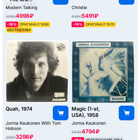
Album, 1986
Modern Talking
Christie
4998 ₽
5491 ₽
5880
6460
–15%
ОРИГИНАЛ 1986
–15%
ОРИГИНАЛ 1970
БЕСТСЕЛЛЕР
Quah, 1974
Magic (1-st,
USA), 1958
Jorma Kaukonen With Tom
Jorma Kaukonen
Hobson
4794 ₽
5640
3298 ₽
3880