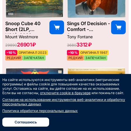
Snoop Cube 40
Sings Of Decision -
$hort (2LP,
Comfort -
USA), 2023
Assurance
Mount Westmore
Tony Fontane
(USA), 1967
26901 ₽
3312 ₽
29890
3680
–10%
ОРИГИНАЛ 2023
–10%
ОРИГИНАЛ 1967
РЕДКИЙ
ЗАПЕЧАТАН
РЕДКИЙ
ЗАПЕЧАТАН
На сайте используются инструменты веб-аналитики (метрические
программы) и файлы cookie для повышения качества оказываемых
услуг. Оставаясь на сайте, вы даёте согласие на их использование.
Если вы не согласны,
отключите cookie в браузере
или покиньте сайт.
Согласие на использование инструментов веб-аналитики и обработку
персональных данных
Политика обработки персональных данных
Соглашаюсь