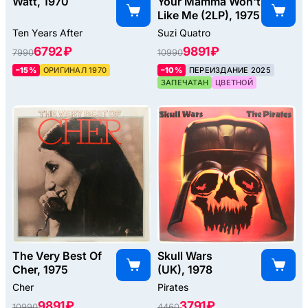
Watt, 1970
Your Mamma Won't
Like Me (2LP), 1975
Ten Years After
Suzi Quatro
6792 ₽
9891 ₽
7990
10990
–15%
ОРИГИНАЛ 1970
–10%
ПЕРЕИЗДАНИЕ 2025
ЗАПЕЧАТАН
ЦВЕТНОЙ
The Very Best Of
Skull Wars
Cher, 1975
(UK), 1978
Cher
Pirates
9891 ₽
3791 ₽
10990
4460