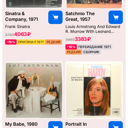
Sinatra &
Satchmo The
Company, 1971
Great, 1957
Frank Sinatra
Louis Armstrong And Edward
R. Murrow With Leonard
4063 ₽
4780
Bernstein
3383 ₽
3980
–15%
ОРИГИНАЛ 1971
РЕДКИЙ
–15%
ПЕРЕИЗДАНИЕ 1971
РЕДКИЙ
СБОРНИК
My Babe, 1980
Portrait In