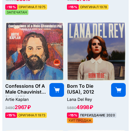
–10%
ОРИГИНАЛ 1975
–15%
ОРИГИНАЛ 1978
ЗАПЕЧАТАН
Confessions Of A
Born To Die
Male Chauvinist
(USA), 2012
Pig, 1973
Artie Kaplan
Lana Del Rey
2967 ₽
4998 ₽
3490
5880
–15%
ОРИГИНАЛ 1973
–15%
ПЕРЕИЗДАНИЕ 2020
ХИТ ПРОДАЖ