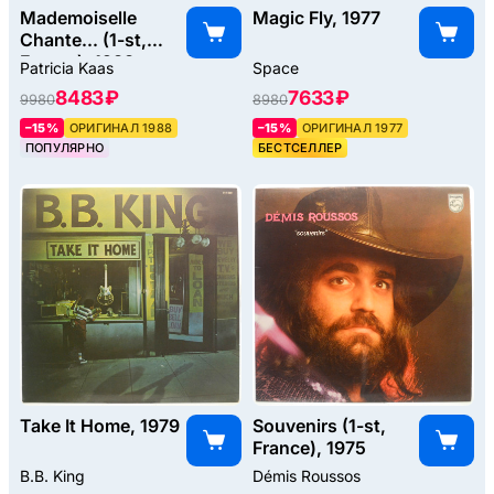
Mademoiselle
Magic Fly, 1977
Chante... (1-st,
France), 1988
Patricia Kaas
Space
8483 ₽
7633 ₽
9980
8980
–15%
ОРИГИНАЛ 1988
–15%
ОРИГИНАЛ 1977
ПОПУЛЯРНО
БЕСТСЕЛЛЕР
Take It Home, 1979
Souvenirs (1-st,
France), 1975
B.B. King
Démis Roussos