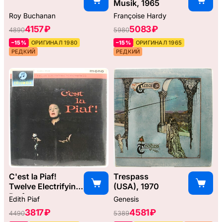
Musik, 1965
Roy Buchanan
Françoise Hardy
4157 ₽
5083 ₽
4890
5980
–15%
ОРИГИНАЛ 1980
–15%
ОРИГИНАЛ 1965
РЕДКИЙ
РЕДКИЙ
C'est la Piaf!
Trespass
Twelve Electrifying
(USA), 1970
Performances.
Edith Piaf
Genesis
(UK), 1964
3817 ₽
4581 ₽
4490
5389