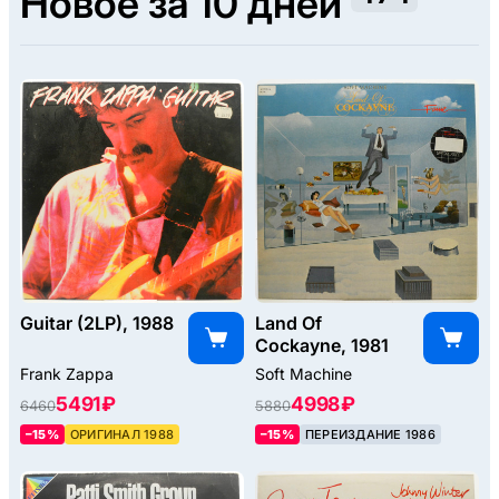
Новое за 10 дней
Guitar (2LP), 1988
Land Of
Cockayne, 1981
Frank Zappa
Soft Machine
5491 ₽
4998 ₽
6460
5880
–15%
ОРИГИНАЛ 1988
–15%
ПЕРЕИЗДАНИЕ 1986