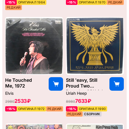
–15%
ОРИГИНАЛ 1964
–15%
ОРИГИНАЛ 1970
РЕДКИЙ
РЕДКИЙ
He Touched
Still 'eavy, Still
Me, 1972
Proud Two
Decades Of Uriah
Elvis
Uriah Heep
Heep, 1990
2533 ₽
7633 ₽
2980
8980
–15%
ОРИГИНАЛ 1972
РЕДКИЙ
–15%
ОРИГИНАЛ 1990
РЕДКИЙ
СБОРНИК