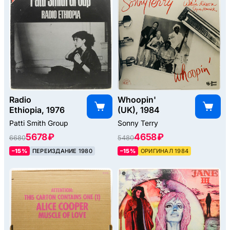
Radio
Whoopin'
Ethiopia, 1976
(UK), 1984
Patti Smith Group
Sonny Terry
5678 ₽
4658 ₽
6680
5480
–15%
ПЕРЕИЗДАНИЕ 1980
–15%
ОРИГИНАЛ 1984