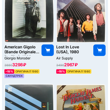
American Gigolo
Lost In Love
(Bande Originale
(USA), 1980
Du Film), 1980
Giorgio Moroder
Air Supply
3298 ₽
2967 ₽
3880
3490
–15%
ОРИГИНАЛ 1980
–15%
ОРИГИНАЛ 1980
САУНДТРЕК