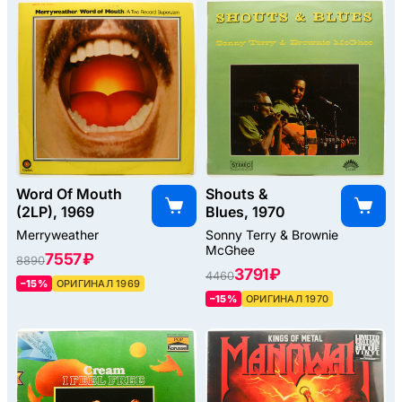
Word Of Mouth
Shouts &
(2LP), 1969
Blues, 1970
Merryweather
Sonny Terry & Brownie
McGhee
7557 ₽
8890
3791 ₽
4460
–15%
ОРИГИНАЛ 1969
–15%
ОРИГИНАЛ 1970