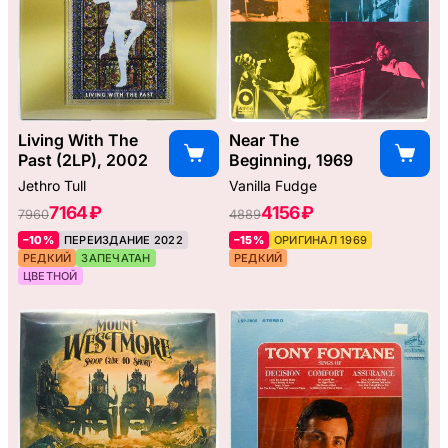
Living With The
Near The
Past (2LP), 2002
Beginning, 1969
Jethro Tull
Vanilla Fudge
7164 ₽
4156 ₽
7960
4889
–10%
ПЕРЕИЗДАНИЕ 2022
–15%
ОРИГИНАЛ 1969
РЕДКИЙ
ЗАПЕЧАТАН
РЕДКИЙ
ЦВЕТНОЙ