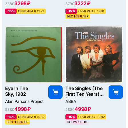
3298 ₽
3222 ₽
3880
3790
–15%
ОРИГИНАЛ 1972
–15%
ОРИГИНАЛ 1981
БЕСТСЕЛЛЕР
Eye In The
The Singles (The
Sky, 1982
First Ten Years)
(2LP), 1982
Alan Parsons Project
ABBA
4998 ₽
4998 ₽
5880
5880
–15%
ОРИГИНАЛ 1982
–15%
ОРИГИНАЛ 1982
БЕСТСЕЛЛЕР
ПОПУЛЯРНО