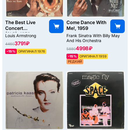
The Best Live
Come Dance With
Concert
Me!, 1959
(2LP), 1976
Louis Armstrong
Frank Sinatra With Billy May
And His Orchestra
3791 ₽
4460
4998 ₽
5880
–15%
ОРИГИНАЛ 1976
–15%
ОРИГИНАЛ 1959
РЕДКИЙ