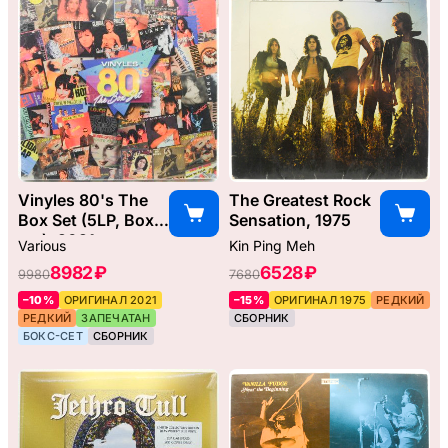
Vinyles 80's The
The Greatest Rock
Box Set (5LP, Box-
Sensation, 1975
set), 2021
Various
Kin Ping Meh
8982 ₽
6528 ₽
9980
7680
–10%
ОРИГИНАЛ 2021
–15%
ОРИГИНАЛ 1975
РЕДКИЙ
РЕДКИЙ
ЗАПЕЧАТАН
СБОРНИК
БОКС-СЕТ
СБОРНИК