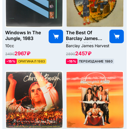
Windows In The
The Best Of
Jungle, 1983
Barclay James
Harvest Volume
10cc
Barclay James Harvest
2, 1979
2967 ₽
2457 ₽
3490
2890
–15%
ОРИГИНАЛ 1983
–15%
ПЕРЕИЗДАНИЕ 1980