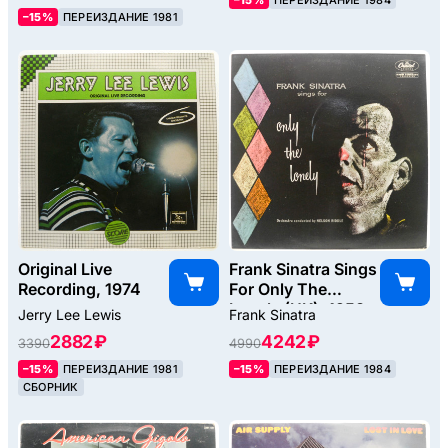
–15%
ПЕРЕИЗДАНИЕ 1984
–15%
ПЕРЕИЗДАНИЕ 1981
Original Live
Frank Sinatra Sings
Recording, 1974
For Only The
Lonely (UK), 1958
Jerry Lee Lewis
Frank Sinatra
2882 ₽
4242 ₽
3390
4990
–15%
ПЕРЕИЗДАНИЕ 1981
–15%
ПЕРЕИЗДАНИЕ 1984
СБОРНИК