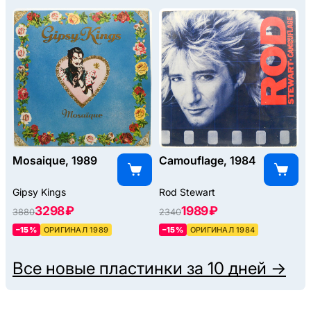
Mosaique, 1989
Camouflage, 1984
Gipsy Kings
Rod Stewart
3298 ₽
1989 ₽
3880
2340
–15%
ОРИГИНАЛ 1989
–15%
ОРИГИНАЛ 1984
Все новые пластинки за 10 дней →