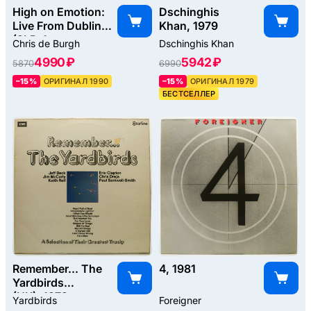
High on Emotion:
Dschinghis
Live From Dublin
Khan, 1979
(2LP, 1-st,
Chris de Burgh
Dschinghis Khan
UK), 1990
4990 ₽
5942 ₽
5870
6990
–15%
ОРИГИНАЛ 1990
–15%
ОРИГИНАЛ 1979
БЕСТСЕЛЛЕР
Remember... The
4, 1981
Yardbirds
(UK), 1972
Yardbirds
Foreigner