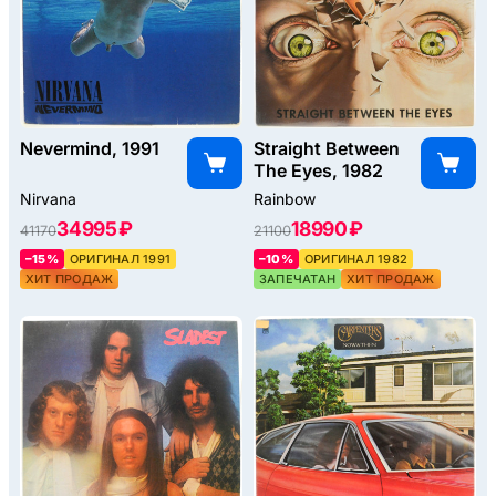
Nevermind, 1991
Straight Between
The Eyes, 1982
Nirvana
Rainbow
34995 ₽
18990 ₽
41170
21100
–15%
ОРИГИНАЛ 1991
–10%
ОРИГИНАЛ 1982
ХИТ ПРОДАЖ
ЗАПЕЧАТАН
ХИТ ПРОДАЖ