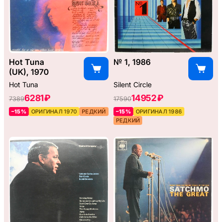
Hot Tuna
№ 1, 1986
(UK), 1970
Hot Tuna
Silent Circle
6281 ₽
14952 ₽
7389
17590
–15%
ОРИГИНАЛ 1970
РЕДКИЙ
–15%
ОРИГИНАЛ 1986
РЕДКИЙ