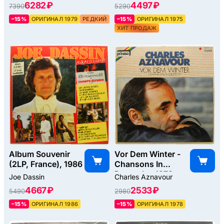
6282 ₽
4497 ₽
7390
5290
–15%
ОРИГИНАЛ 1979
РЕДКИЙ
–15%
ОРИГИНАЛ 1975
ХИТ ПРОДАЖ
Album Souvenir
Vor Dem Winter -
(2LP, France), 1986
Chansons In
Deutsch-, 1978
Joe Dassin
Charles Aznavour
4667 ₽
2533 ₽
5490
2980
–15%
ОРИГИНАЛ 1986
–15%
ОРИГИНАЛ 1978