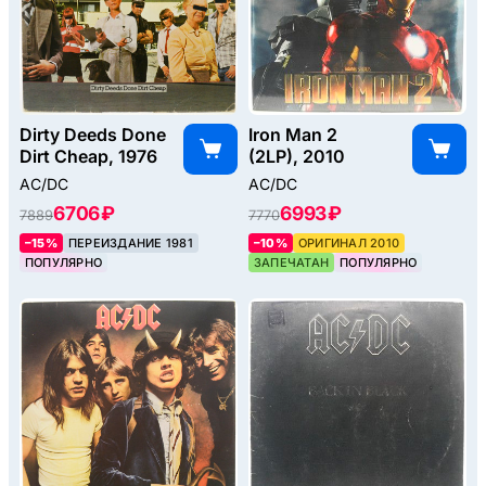
Dirty Deeds Done
Iron Man 2
Dirt Cheap, 1976
(2LP), 2010
AC/DC
AC/DC
6706 ₽
6993 ₽
7889
7770
–15%
ПЕРЕИЗДАНИЕ 1981
–10%
ОРИГИНАЛ 2010
ПОПУЛЯРНО
ЗАПЕЧАТАН
ПОПУЛЯРНО