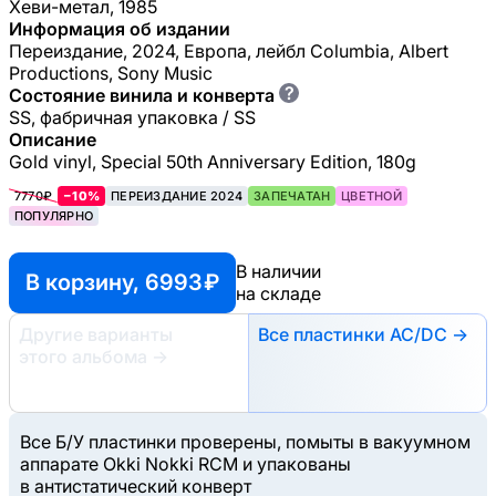
Хеви-метал, 1985
Информация об издании
Переиздание, 2024, Европа, лейбл Columbia, Albert
Productions, Sony Music
?
Состояние винила и конверта
SS, фабричная упаковка / SS
Описание
Gold vinyl, Special 50th Anniversary Edition, 180g
7770₽
−10%
ПЕРЕИЗДАНИЕ 2024
ЗАПЕЧАТАН
ЦВЕТНОЙ
ПОПУЛЯРНО
В наличии
В корзину, 6993 ₽
на складе
Другие варианты
Все пластинки AC/DC →
этого альбома
→
Все Б/У пластинки проверены, помыты в вакуумном
аппарате Okki Nokki RCM и упакованы
в антистатический конверт