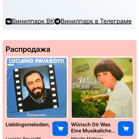
Винилпарк ВК
Винилпарк в Телеграме
Распродажа
Lieblingsmelodien, 1989
Wünsch Dir Was
Eine Musikaliche
Weltreise, 1976
Luciano Pavarotti
Mireille Mathieu