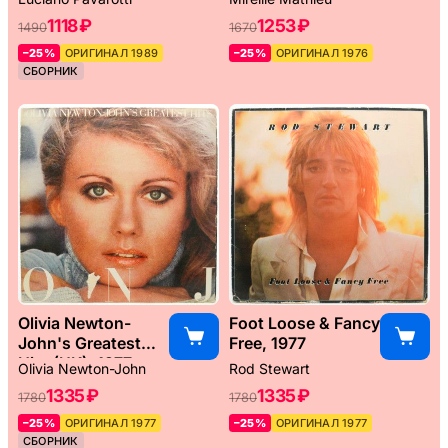
1118 ₽
1253 ₽
1490
1670
–25%
ОРИГИНАЛ 1989
–25%
ОРИГИНАЛ 1976
СБОРНИК
Olivia Newton-
Foot Loose & Fancy
John's Greatest
Free, 1977
Hits (UK), 1977
Olivia Newton-John
Rod Stewart
1335 ₽
1335 ₽
1780
1780
–25%
ОРИГИНАЛ 1977
–25%
ОРИГИНАЛ 1977
СБОРНИК