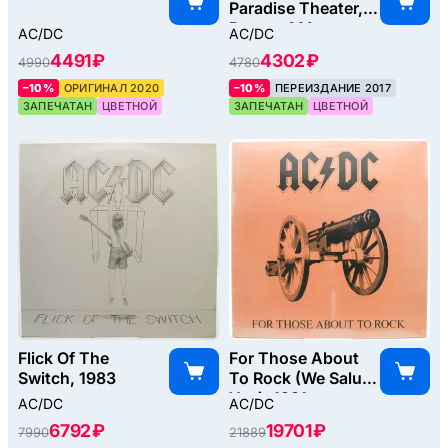
Paradise Theater,
Boston MA.
AC/DC
AC/DC
August 21st,
4491 ₽
4302 ₽
4990
4780
1978, 1982
–10%
ОРИГИНАЛ 2020
–10%
ПЕРЕИЗДАНИЕ 2017
ЗАПЕЧАТАН
ЦВЕТНОЙ
ЗАПЕЧАТАН
ЦВЕТНОЙ
Flick Of The
For Those About
Switch, 1983
To Rock (We Salute
You), 1981
AC/DC
AC/DC
6792 ₽
19701 ₽
7990
21889