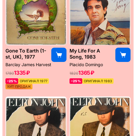
Gone To Earth (1-
My Life For A
st, UK), 1977
Song, 1983
Barclay James Harvest
Placido Domingo
1335 ₽
1365 ₽
1780
1820
–25%
ОРИГИНАЛ 1977
–25%
ОРИГИНАЛ 1983
ХИТ ПРОДАЖ