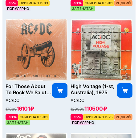
–15%
ОРИГИНАЛ 1983
–10%
ОРИГИНАЛ 1981
РЕДКИЙ
ПОПУЛЯРНО
ЗАПЕЧАТАН
For Those About
High Voltage (1-st,
To Rock We Salute
Australia), 1975
You, 1981
AC/DC
AC/DC
16101 ₽
110500 ₽
17889
129999
–10%
ОРИГИНАЛ 1981
–15%
ОРИГИНАЛ 1975
РЕДКИЙ
ЗАПЕЧАТАН
ПОПУЛЯРНО