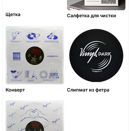
Щетка
Салфетка для чистки
Конверт
Слипмат из фетра