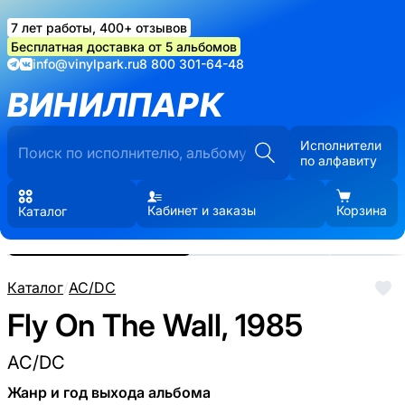
7 лет работы, 400+ отзывов
Бесплатная доставка от 5 альбомов
info@vinylpark.ru
8 800 301-64-48
ВИНИЛПАРК
Исполнители
по алфавиту
Кабинет и заказы
Корзина
Каталог
Реальные фото пластинки.
Нажмите, чтобы увеличить
Каталог
/
AC/DC
Fly On The Wall, 1985
AC/DC
Жанр и год выхода альбома