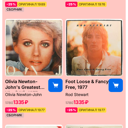
–25%
ОРИГИНАЛ 1989
–25%
ОРИГИНАЛ 1976
СБОРНИК
Olivia Newton-
Foot Loose & Fancy
John's Greatest
Free, 1977
Hits (UK), 1977
Olivia Newton-John
Rod Stewart
1335 ₽
1335 ₽
1780
1780
–25%
ОРИГИНАЛ 1977
–25%
ОРИГИНАЛ 1977
СБОРНИК