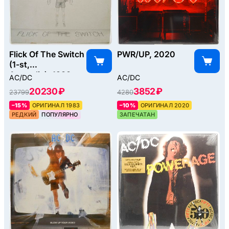
Flick Of The Switch
PWR/UP, 2020
(1-st,
Australia), 1983
AC/DC
AC/DC
20230 ₽
3852 ₽
23799
4280
–15%
ОРИГИНАЛ 1983
–10%
ОРИГИНАЛ 2020
РЕДКИЙ
ПОПУЛЯРНО
ЗАПЕЧАТАН