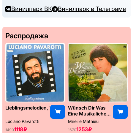
Винилпарк ВК
Винилпарк в Телеграме
Распродажа
Lieblingsmelodien, 1989
Wünsch Dir Was
Eine Musikaliche
Weltreise, 1976
Luciano Pavarotti
Mireille Mathieu
1118 ₽
1253 ₽
1490
1670