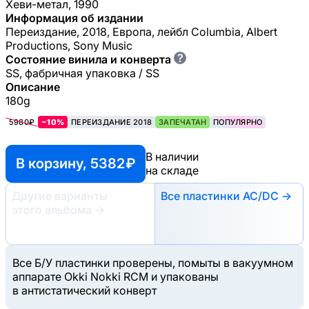
Хеви-метал, 1990
Информация об издании
Переиздание, 2018, Европа, лейбл Columbia, Albert
Productions, Sony Music
?
Состояние винила и конверта
SS, фабричная упаковка / SS
Описание
180g
5980₽
−10%
ПЕРЕИЗДАНИЕ 2018
ЗАПЕЧАТАН
ПОПУЛЯРНО
В наличии
В корзину, 5382 ₽
на складе
Другие варианты
Все пластинки AC/DC →
этого альбома
→
Все Б/У пластинки проверены, помыты в вакуумном
аппарате Okki Nokki RCM и упакованы
в антистатический конверт