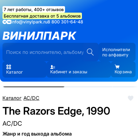
7 лет работы, 400+ отзывов
Бесплатная доставка от 5 альбомов
info@vinylpark.ru
8 800 301-64-48
ВИНИЛПАРК
Исполнители
по алфавиту
Кабинет и заказы
Корзина
Каталог
Реальные фото пластинки.
Нажмите, чтобы увеличить
Каталог
/
AC/DC
The Razors Edge, 1990
AC/DC
Жанр и год выхода альбома