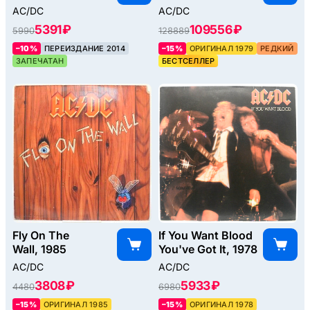
AC/DC
AC/DC
5391 ₽
109556 ₽
5990
128889
–10%
ПЕРЕИЗДАНИЕ 2014
–15%
ОРИГИНАЛ 1979
РЕДКИЙ
ЗАПЕЧАТАН
БЕСТСЕЛЛЕР
Fly On The
If You Want Blood
Wall, 1985
You've Got It, 1978
AC/DC
AC/DC
3808 ₽
5933 ₽
4480
6980
–15%
ОРИГИНАЛ 1985
–15%
ОРИГИНАЛ 1978