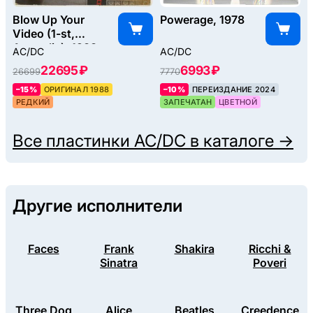
Blow Up Your
Powerage, 1978
Video (1-st,
Australia), 1988
AC/DC
AC/DC
22695 ₽
6993 ₽
26699
7770
–15%
ОРИГИНАЛ 1988
–10%
ПЕРЕИЗДАНИЕ 2024
РЕДКИЙ
ЗАПЕЧАТАН
ЦВЕТНОЙ
Все пластинки
AC/DC
в каталоге →
Другие исполнители
Faces
Frank
Shakira
Ricchi &
Sinatra
Poveri
Three Dog
Alice
Beatles
Creedence