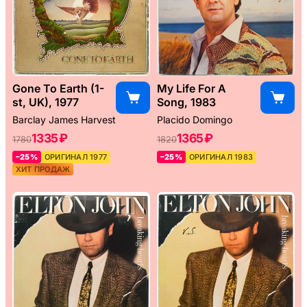
Gone To Earth (1-
My Life For A
st, UK), 1977
Song, 1983
Barclay James Harvest
Placido Domingo
1335 ₽
1365 ₽
1780
1820
–25%
ОРИГИНАЛ 1977
–25%
ОРИГИНАЛ 1983
ХИТ ПРОДАЖ