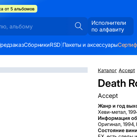
а от 5 альбомов
Исполнители
по алфавиту
редзаказ
Сборники
RSD
|
Пакеты и аксессуары
Серти
Каталог
/
Accept
Death R
Accept
Жанр и год вых
Хеви-метал, 199
Информация об
Оригинал, 1994,
Состояние вини
EX, есть следы 