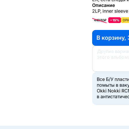
Описание
2LP, inner sleeve
44980₽
−15%
ОРИ
В корзину,
Другие вари
этого альбом
Все Б/У пласт
помыты в вак
Okki Nokki RC
в антистатиче