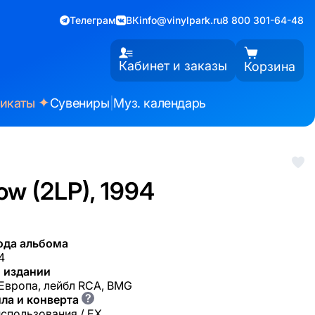
Телеграм
ВК
info@vinylpark.ru
8 800 301-64-48
Кабинет и заказы
Корзина
✦
фикаты
Сувениры
|
Муз. календарь
ow (2LP), 1994
ода альбома
4
 издании
 Европа, лейбл RCA, BMG
?
ла и конверта
использования / EX