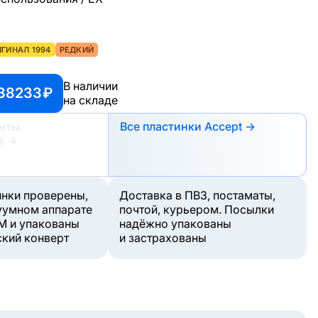
ГИНАЛ 1994
РЕДКИЙ
В наличии
 38233 ₽
на складе
анты
Все пластинки Accept →
а
→
инки проверены,
Доставка в ПВЗ, постаматы,
уумном аппарате
почтой, курьером. Посылки
M и упакованы
надёжно упакованы
ский конверт
и застрахованы