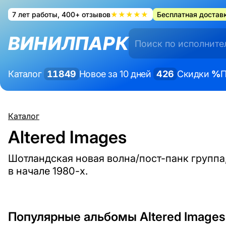
7 лет работы, 400+ отзывов
★★★★★
Бесплатная доставк
ВИНИЛПАРК
Каталог
11849
Новое за 10 дней
426
Скидки
%
П
Каталог
Altered Images
Шотландская новая волна/пост-панк группа
в начале 1980-х.
Популярные альбомы Altered Images