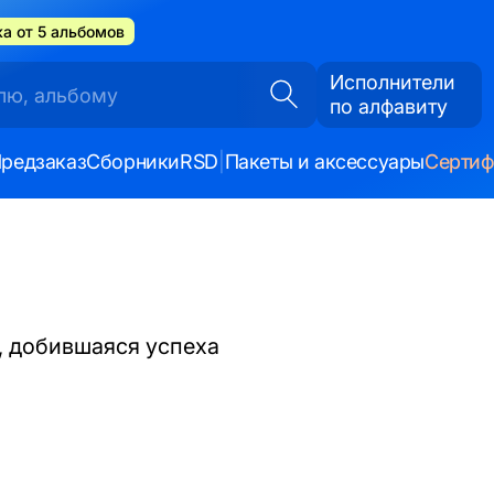
а от 5 альбомов
Исполнители
по алфавиту
редзаказ
Сборники
RSD
|
Пакеты и аксессуары
Серти
, добившаяся успеха