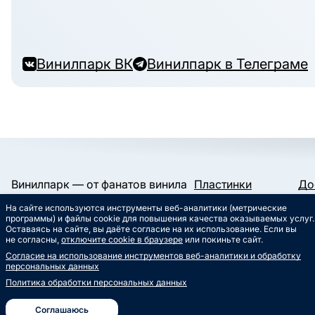
Винилпарк ВК
Винилпарк в Телеграме
Винилпарк — от фанатов винила
Пластинки
До
и для фанатов винила.
Конверты и пакеты
Га
На сайте используются инструменты веб-аналитики (метрические
Слипматы
Ко
Работаем с 2019 года.
программы) и файлы cookie для повышения качества оказываемых услуг.
Сертификаты
Ст
Оставаясь на сайте, вы даёте согласие на их использование. Если вы
Сувениры
Му
не согласны,
отключите cookie в браузере
или покиньте сайт.
info@vinylpark.ru
Согласие на использование инструментов веб-аналитики и обработку
8 800 301-64-48
персональных данных
Звонок бесплатный
Политика обработки персональных данных
ВК
Телеграм
Соглашаюсь