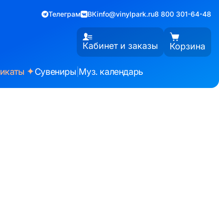
Телеграм
ВК
info@vinylpark.ru
8 800 301-64-48
Кабинет и заказы
Корзина
✦
фикаты
Сувениры
|
Муз. календарь