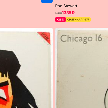
Rod Stewart
1335 ₽
1780
–25%
ОРИГИНАЛ 1977