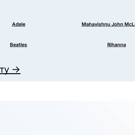
Adele
Mahavishnu John McL
Beatles
Rihanna
иту →