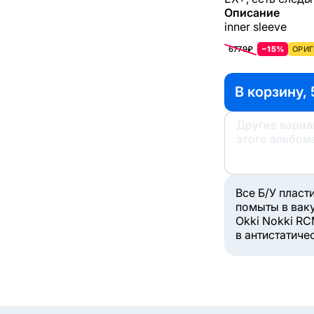
Описание
inner sleeve
6779₽
−15%
ОРИГ
В корзину, 
Другие вари
этого альбом
Все Б/У пласт
помыты в вак
Okki Nokki RC
в антистатиче