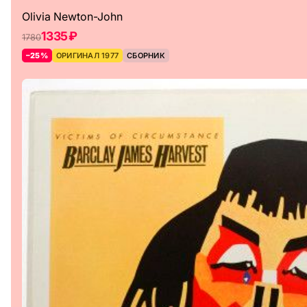
Olivia Newton-John
1335 ₽
1780
–25%
ОРИГИНАЛ 1977
СБОРНИК