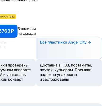
ИНАЛ 1982
В наличии
5763 ₽
на складе
анты
Все пластинки Angel City →
а
→
инки проверены,
Доставка в ПВЗ, постаматы,
уумном аппарате
почтой, курьером. Посылки
M и упакованы
надёжно упакованы
ский конверт
и застрахованы