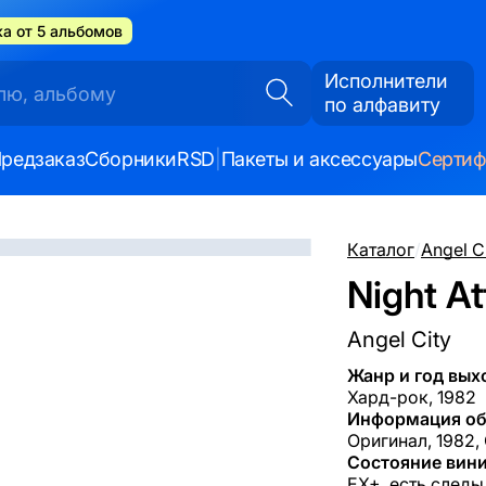
а от 5 альбомов
Исполнители
по алфавиту
редзаказ
Сборники
RSD
|
Пакеты и аксессуары
Серти
Каталог
/
Angel C
Night At
Angel City
Жанр и год вых
Хард-рок, 1982
Информация об
Оригинал, 1982,
Состояние вини
EX+, есть следы