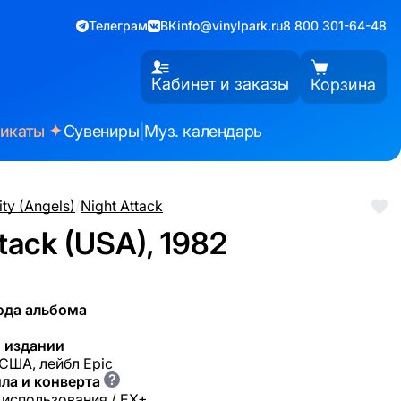
Телеграм
ВК
info@vinylpark.ru
8 800 301-64-48
Кабинет и заказы
Корзина
✦
фикаты
Сувениры
|
Муз. календарь
ity (Angels)
/
Night Attack
tack (USA), 1982
ода альбома
 издании
 США, лейбл Epic
?
ла и конверта
 использования / EX+