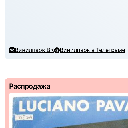
Винилпарк ВК
Винилпарк в Телеграме
Распродажа