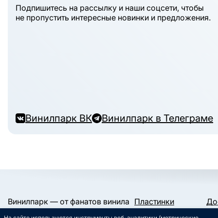
Подпишитесь на рассылку и наши соцсети, чтобы
не пропустить интересные новинки и предложения.
Винилпарк ВК
Винилпарк в Телеграме
Винилпарк — от фанатов винила
Пластинки
До
и для фанатов винила.
Конверты и пакеты
Га
На сайте используются инструменты веб-аналитики (метрические