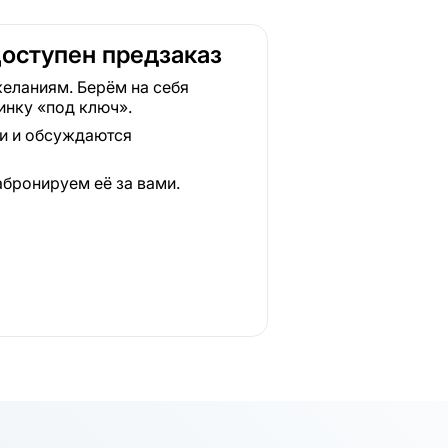
Доступен предзаказ
еланиям. Берём на себя
инку «под ключ».
ки и обсуждаются
абронируем её за вами.