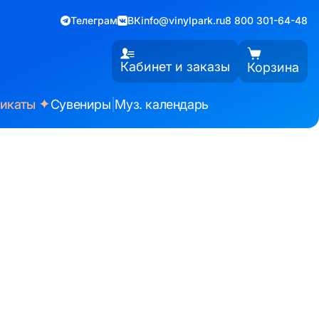
Телеграм
ВК
info@vinylpark.ru
8 800 301-64-48
Кабинет и заказы
Корзина
✦
фикаты
Сувениры
|
Муз. календарь