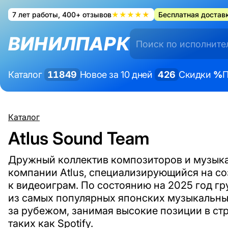
7 лет работы, 400+ отзывов
★★★★★
Бесплатная доставк
ВИНИЛПАРК
Каталог
11849
Новое за 10 дней
426
Скидки
%
П
Каталог
Atlus Sound Team
Дружный коллектив композиторов и музык
компании Atlus, специализирующийся на с
к видеоиграм. По состоянию на 2025 год г
из самых популярных японских музыкальны
за рубежом, занимая высокие позиции в ст
таких как Spotify.