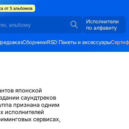
а от 5 альбомов
Исполнители
по алфавиту
редзаказ
Сборники
RSD
|
Пакеты и аксессуары
Серти
антов японской
оздании саундтреков
руппа признана одним
х исполнителей
риминговых сервисах,