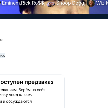
Eminem
,
Rick Ro$$
,
Snoop Dogg
,
Wiz K
e
rs
ЗАКАЗ
Доступен предзаказ
еланиям. Берём на себя
инку «под ключ».
ки и обсуждаются