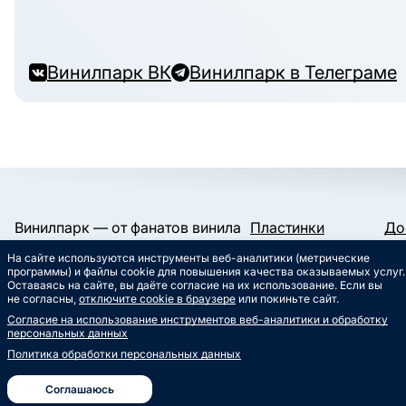
Винилпарк ВК
Винилпарк в Телеграме
Винилпарк — от фанатов винила
Пластинки
До
и для фанатов винила.
Конверты и пакеты
Га
На сайте используются инструменты веб-аналитики (метрические
Слипматы
Ко
Работаем с 2019 года.
программы) и файлы cookie для повышения качества оказываемых услуг.
Сертификаты
Ст
Оставаясь на сайте, вы даёте согласие на их использование. Если вы
Сувениры
Му
не согласны,
отключите cookie в браузере
или покиньте сайт.
info@vinylpark.ru
Согласие на использование инструментов веб-аналитики и обработку
8 800 301-64-48
персональных данных
Звонок бесплатный
Политика обработки персональных данных
ВК
Телеграм
Соглашаюсь