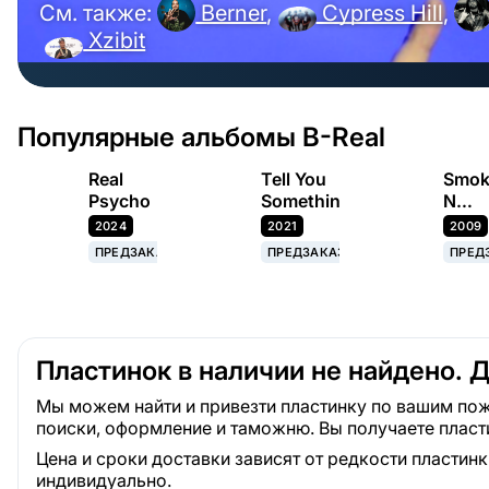
См. также:
Berner
,
Cypress Hill
,
Xzibit
Популярные альбомы B-Real
Real
Tell You
Smok
Psycho
Somethin
N
Mirro
2024
2021
2009
ПРЕДЗАКАЗ
ПРЕДЗАКАЗ
ПРЕД
Пластинок в наличии не найдено. 
Мы можем найти и привезти пластинку по вашим пож
поиски, оформление и таможню. Вы получаете пласт
Цена и сроки доставки зависят от редкости пластин
индивидуально.