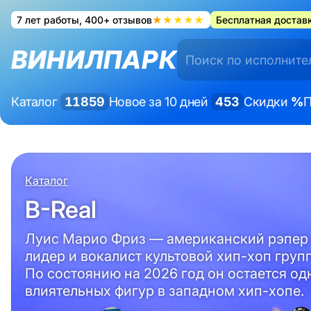
7 лет работы, 400+ отзывов
★★★★★
Бесплатная доставк
ВИНИЛПАРК
Каталог
11859
Новое за 10 дней
453
Скидки
%
П
Каталог
B-Real
Луис Марио Фриз — американский рэпер
лидер и вокалист культовой хип-хоп группы
По состоянию на 2026 год он остается од
влиятельных фигур в западном хип-хопе.