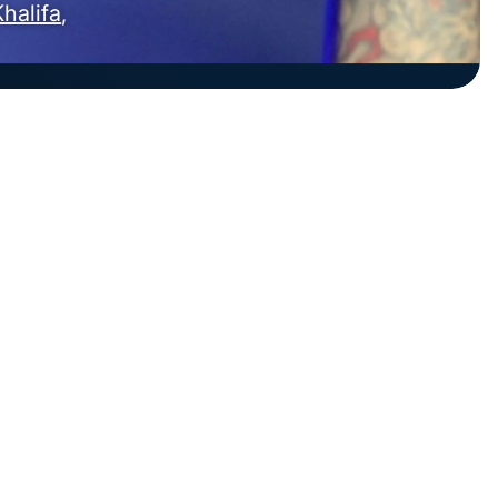
halifa
,