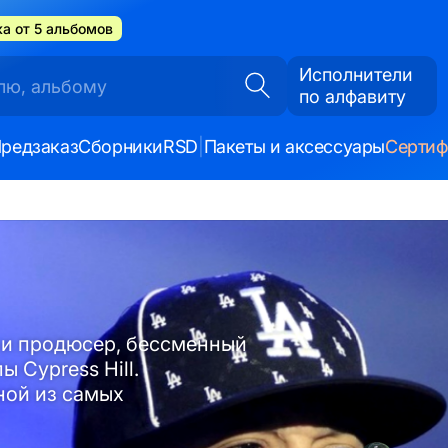
а от 5 альбомов
Исполнители
по алфавиту
редзаказ
Сборники
RSD
|
Пакеты и аксессуары
Серти
 и продюсер, бессменный
 Cypress Hill.
ной из самых